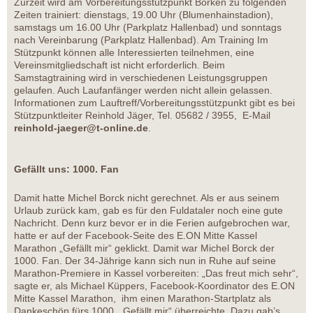
Zurzeit wird am Vorbereitungsstützpunkt Borken zu folgenden
Zeiten trainiert: dienstags, 19.00 Uhr (Blumenhainstadion),
samstags um 16.00 Uhr (Parkplatz Hallenbad) und sonntags
nach Vereinbarung (Parkplatz Hallenbad). Am Training Im
Stützpunkt können alle Interessierten teilnehmen, eine
Vereinsmitgliedschaft ist nicht erforderlich. Beim
Samstagtraining wird in verschiedenen Leistungsgruppen
gelaufen. Auch Laufanfänger werden nicht allein gelassen.
Informationen zum Lauftreff/Vorbereitungsstützpunkt gibt es bei
Stützpunktleiter Reinhold Jäger, Tel. 05682 / 3955, E-Mail
reinhold-jaeger@t-online.de
.
Gefällt uns: 1000. Fan
Damit hatte Michel Borck nicht gerechnet. Als er aus seinem
Urlaub zurück kam, gab es für den Fuldataler noch eine gute
Nachricht. Denn kurz bevor er in die Ferien aufgebrochen war,
hatte er auf der Facebook-Seite des E.ON Mitte Kassel
Marathon „Gefällt mir“ geklickt. Damit war Michel Borck der
1000. Fan. Der 34-Jährige kann sich nun in Ruhe auf seine
Marathon-Premiere in Kassel vorbereiten: „Das freut mich sehr“,
sagte er, als Michael Küppers, Facebook-Koordinator des E.ON
Mitte Kassel Marathon, ihm einen Marathon-Startplatz als
Dankeschön fürs 1000. „Gefällt mir“ überreichte. Dazu gab’s