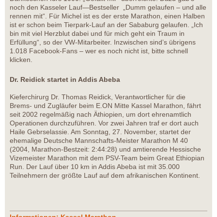
noch den Kasseler Lauf—Bestseller „Dumm gelaufen – und alle
rennen mit“. Für Michel ist es der erste Marathon, einen Halben
ist er schon beim Tierpark-Lauf an der Sababurg gelaufen. „Ich
bin mit viel Herzblut dabei und für mich geht ein Traum in
Erfüllung“, so der VW-Mitarbeiter. Inzwischen sind’s übrigens
1.018 Facebook-Fans – wer es noch nicht ist, bitte schnell
klicken.
Dr. Reidick startet in Addis Abeba
Kieferchirurg Dr. Thomas Reidick, Verantwortlicher für die
Brems- und Zugläufer beim E.ON Mitte Kassel Marathon, fährt
seit 2002 regelmäßig nach Äthiopien, um dort ehrenamtlich
Operationen durchzuführen. Vor zwei Jahren traf er dort auch
Haile Gebrselassie. Am Sonntag, 27. November, startet der
ehemalige Deutsche Mannschafts-Meister Marathon M 40
(2004, Marathon-Bestzeit: 2:44:28) und amtierende Hessische
Vizemeister Marathon mit dem PSV-Team beim Great Ethiopian
Run. Der Lauf über 10 km in Addis Abeba ist mit 35.000
Teilnehmern der größte Lauf auf dem afrikanischen Kontinent.
Informationen: Kassel Marathon