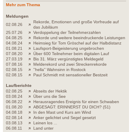
Mehr zum Thema
Meldungen
Rekorde, Emotionen und große Vorfreude auf
02.08.26
das Jubiläum
25.07.26
Verdoppelung der Teilnehmerzahlen
04.08.25
Rekorde und weitere beeindruckende Leistungen
04.08.24
Heimsieg für Tom Gröschel auf der Halbdistanz
01.08.21
Laufsport-Beigeisterung ungebrochen
07.08.20
Über 600 Teilnehmer beim digitalen Lauf
27.03.19
Bis 31. März vergünstigtes Meldegeld
07.08.16
Melderekord und zwei Streckenrekorde
02.08.15
''hella'' Wahnsinn in Rostock
02.08.15
Paul Schmidt mit sensationeller Bestzeit
Laufberichte
02.08.25
Abseits der Hektik
03.08.24
Über uns die See
06.08.22
Herausragendes Ereignis für einen Schwaben
01.08.20
ABGESAGT: ERINNERST DU DICH? (51)
04.08.18
In den Mast und Kurs am Wind
02.08.14
Anker gelichtet und Segel gesetzt
03.08.13
Leinen los ...
06.08.11
Land unter