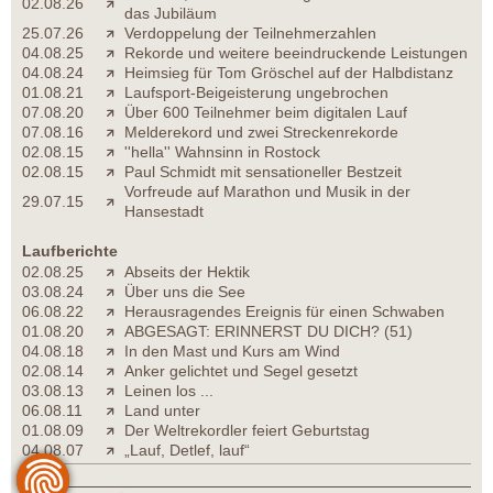
02.08.26
das Jubiläum
25.07.26
Verdoppelung der Teilnehmerzahlen
04.08.25
Rekorde und weitere beeindruckende Leistungen
04.08.24
Heimsieg für Tom Gröschel auf der Halbdistanz
01.08.21
Laufsport-Beigeisterung ungebrochen
07.08.20
Über 600 Teilnehmer beim digitalen Lauf
07.08.16
Melderekord und zwei Streckenrekorde
02.08.15
''hella'' Wahnsinn in Rostock
02.08.15
Paul Schmidt mit sensationeller Bestzeit
Vorfreude auf Marathon und Musik in der
29.07.15
Hansestadt
Laufberichte
02.08.25
Abseits der Hektik
03.08.24
Über uns die See
06.08.22
Herausragendes Ereignis für einen Schwaben
01.08.20
ABGESAGT: ERINNERST DU DICH? (51)
04.08.18
In den Mast und Kurs am Wind
02.08.14
Anker gelichtet und Segel gesetzt
03.08.13
Leinen los ...
06.08.11
Land unter
01.08.09
Der Weltrekordler feiert Geburtstag
04.08.07
„Lauf, Detlef, lauf“