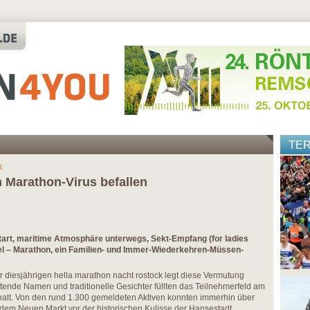
TE
k
 Marathon-Virus befallen
art, maritime Atmosphäre unterwegs, Sekt-Empfang (for ladies
iel – Marathon, ein Familien- und Immer-Wiederkehren-Müssen-
der diesjährigen hella marathon nacht rostock legt diese Vermutung
tende Namen und traditionelle Gesichter füllten das Teilnehmerfeld am
halt. Von den rund 1.300 gemeldeten Aktiven konnten immerhin über
dem Neuen Markt vor der historischen Kulisse der Hansestadt