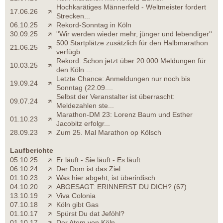
Hochkarätiges Männerfeld - Weltmeister fordert
17.06.26
Strecken...
06.10.25
Rekord-Sonntag in Köln
30.09.25
''Wir werden wieder mehr, jünger und lebendiger''
500 Startplätze zusätzlich für den Halbmarathon
21.06.25
verfügb...
Rekord: Schon jetzt über 20.000 Meldungen für
10.03.25
den Köln ...
Letzte Chance: Anmeldungen nur noch bis
19.09.24
Sonntag (22.09....
Selbst der Veranstalter ist überrascht:
09.07.24
Meldezahlen ste...
Marathon-DM 23: Lorenz Baum und Esther
01.10.23
Jacobitz erfolgr...
28.09.23
Zum 25. Mal Marathon op Kölsch
Laufberichte
05.10.25
Er läuft - Sie läuft - Es läuft
06.10.24
Der Dom ist das Ziel
01.10.23
Was hier abgeht, ist überirdisch
04.10.20
ABGESAGT: ERINNERST DU DICH? (67)
13.10.19
Viva Colonia
07.10.18
Köln gibt Gas
01.10.17
Spürst Du dat Jeföhl?
01.10.17
Der Atem von Köln