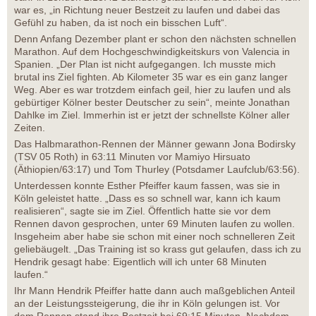
war es, „in Richtung neuer Bestzeit zu laufen und dabei das
Gefühl zu haben, da ist noch ein bisschen Luft“.
Denn Anfang Dezember plant er schon den nächsten schnellen
Marathon. Auf dem Hochgeschwindigkeitskurs von Valencia in
Spanien. „Der Plan ist nicht aufgegangen. Ich musste mich
brutal ins Ziel fighten. Ab Kilometer 35 war es ein ganz langer
Weg. Aber es war trotzdem einfach geil, hier zu laufen und als
gebürtiger Kölner bester Deutscher zu sein“, meinte Jonathan
Dahlke im Ziel. Immerhin ist er jetzt der schnellste Kölner aller
Zeiten.
Das Halbmarathon-Rennen der Männer gewann Jona Bodirsky
(TSV 05 Roth) in 63:11 Minuten vor Mamiyo Hirsuato
(Äthiopien/63:17) und Tom Thurley (Potsdamer Laufclub/63:56).
Unterdessen konnte Esther Pfeiffer kaum fassen, was sie in
Köln geleistet hatte. „Dass es so schnell war, kann ich kaum
realisieren“, sagte sie im Ziel. Öffentlich hatte sie vor dem
Rennen davon gesprochen, unter 69 Minuten laufen zu wollen.
Insgeheim aber habe sie schon mit einer noch schnelleren Zeit
geliebäugelt. „Das Training ist so krass gut gelaufen, dass ich zu
Hendrik gesagt habe: Eigentlich will ich unter 68 Minuten
laufen.“
Ihr Mann Hendrik Pfeiffer hatte dann auch maßgeblichen Anteil
an der Leistungssteigerung, die ihr in Köln gelungen ist. Vor