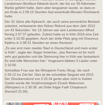
Landsmann Boniface Kibiwott durch, der bis zur 35-Kilometer-
Marke geführt hatte, dann aber langsamer wurde, so dass er
am Ende in 2:08:15 Stunden fast eineinhalb Minuten Rückstand
hatte.
Der 32 Jahre alte Kipkoech, der auch seine persönliche Bestzeit
unterbot, verbesserte den Kölner Rekord aus dem Jahr 2012
um 43 Sekunden. Vor 13 Jahren war sein Landsmann Alfred
Kering 2:07:37 gelaufen. Zuletzt hatte es in Köln 2016 eine Zeit
unter 2:10:00 gegeben. Auch der dritte Platz ging mit Onesmus
Kiplimo in 2:08:31 Stunden an einen Kenianer.
„Es war erst mein zweiter Start in Deutschland und mein erster
in Köln“, sagte der Sieger hinterher, „das Rennen ist für mich
sehr gut gelaufen und die Stimmung hier in Köln war fantastisch.
Es sind tolle Menschen hier.“ Insgesamt blieben 5 Läufer unter
2:10:00.
Schnellste Frau war die Äthiopierin Fantu Shugi, die nach
2:29:12 ins Ziel lief. Dies ist die schnellste Siegzeit seit 2015.
Der Streckenrekord von 2:25:34 geriet aber nicht in Gefahr.
Zweite wurde die Vorjahressiegerin Zinash Mekonnen
(Äthiopien) in 2:30:38, als Dritte folgte Faith Chepkoech
(Kenia/2:31:00).