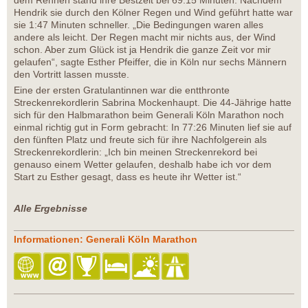
dem Rennen stand ihre Bestzeit bei 69:15 Minuten. Nachdem
Hendrik sie durch den Kölner Regen und Wind geführt hatte war
sie 1:47 Minuten schneller. „Die Bedingungen waren alles
andere als leicht. Der Regen macht mir nichts aus, der Wind
schon. Aber zum Glück ist ja Hendrik die ganze Zeit vor mir
gelaufen“, sagte Esther Pfeiffer, die in Köln nur sechs Männern
den Vortritt lassen musste.
Eine der ersten Gratulantinnen war die entthronte
Streckenrekordlerin Sabrina Mockenhaupt. Die 44-Jährige hatte
sich für den Halbmarathon beim Generali Köln Marathon noch
einmal richtig gut in Form gebracht: In 77:26 Minuten lief sie auf
den fünften Platz und freute sich für ihre Nachfolgerein als
Streckenrekordlerin: „Ich bin meinen Streckenrekord bei
genauso einem Wetter gelaufen, deshalb habe ich vor dem
Start zu Esther gesagt, dass es heute ihr Wetter ist.“
Alle Ergebnisse
Informationen: Generali Köln Marathon