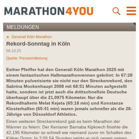
MELDUNGEN
Generali Köln Marathon
Rekord-Sonntag in Köln
06.10.25
Quelle: Pressemitteilung
Esther Pfeiffer hat den Generali Köln Marathon 2025 mit
einem fantastischen Halbmarathonrennen gekrönt: In 67:28
Minuten pulverisierte sie nicht nur den Streckenrekord, den
Sabrina Mockenhaupt 2008 mit 68:51 Minuten aufgestellt
hatte, sondern ist jetzt auch die drittschnellste Deutsche
überhaupt über die 21,0975 Kilometer. Nur die
Rekordhalterin Melat Kejeta (65:18 min) und Konstanze
Klosterhalfen (65:41 min) waren jemals schneller als die 28-
Jährige von Düsseldorf Athletics.
Einen weiteren Streckenrekord gab es beim Marathon der
Männer zu feiern: Der Kenianer Barnaba Kipkoech finishte die
42,195 Kilometer so schnell wie niemand zuvor im Schatten des
Kölner Doms: In 2:06:54 Stunden setzte er sich gegen seinen