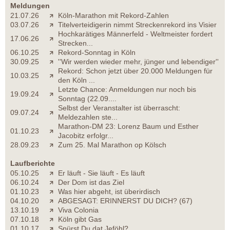
Meldungen
21.07.26
Köln-Marathon mit Rekord-Zahlen
03.07.26
Titelverteidigerin nimmt Streckenrekord ins Visier
Hochkarätiges Männerfeld - Weltmeister fordert
17.06.26
Strecken...
06.10.25
Rekord-Sonntag in Köln
30.09.25
''Wir werden wieder mehr, jünger und lebendiger''
Rekord: Schon jetzt über 20.000 Meldungen für
10.03.25
den Köln ...
Letzte Chance: Anmeldungen nur noch bis
19.09.24
Sonntag (22.09....
Selbst der Veranstalter ist überrascht:
09.07.24
Meldezahlen ste...
Marathon-DM 23: Lorenz Baum und Esther
01.10.23
Jacobitz erfolgr...
28.09.23
Zum 25. Mal Marathon op Kölsch
Laufberichte
05.10.25
Er läuft - Sie läuft - Es läuft
06.10.24
Der Dom ist das Ziel
01.10.23
Was hier abgeht, ist überirdisch
04.10.20
ABGESAGT: ERINNERST DU DICH? (67)
13.10.19
Viva Colonia
07.10.18
Köln gibt Gas
01.10.17
Spürst Du dat Jeföhl?