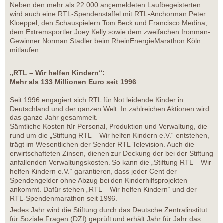
Neben den mehr als 22.000 angemeldeten Laufbegeisterten
wird auch eine RTL-Spendenstaffel mit RTL-Anchorman Peter
Kloeppel, den Schauspielern Tom Beck und Francisco Medina,
dem Extremsportler Joey Kelly sowie dem zweifachen Ironman-
Gewinner Norman Stadler beim RheinEnergieMarathon Köln
mitlaufen.
„RTL – Wir helfen Kindern“:
Mehr als 133 Millionen Euro seit 1996
Seit 1996 engagiert sich RTL für Not leidende Kinder in
Deutschland und der ganzen Welt. In zahlreichen Aktionen wird
das ganze Jahr gesammelt.
Sämtliche Kosten für Personal, Produktion und Verwaltung, die
rund um die „Stiftung RTL – Wir helfen Kindern e.V.“ entstehen,
trägt im Wesentlichen der Sender RTL Television. Auch die
erwirtschafteten Zinsen, dienen zur Deckung der bei der Stiftung
anfallenden Verwaltungskosten. So kann die „Stiftung RTL – Wir
helfen Kindern e.V.“ garantieren, dass jeder Cent der
Spendengelder ohne Abzug bei den Kinderhilfsprojekten
ankommt. Dafür stehen „RTL – Wir helfen Kindern“ und der
RTL-Spendenmarathon seit 1996.
Jedes Jahr wird die Stiftung durch das Deutsche Zentralinstitut
für Soziale Fragen (DZI) geprüft und erhält Jahr für Jahr das