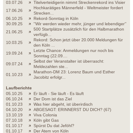
03.07.26
Titelverteidigerin nimmt Streckenrekord ins Visier
Hochkarätiges Männerfeld - Weltmeister fordert
17.06.26
Strecken...
06.10.25
Rekord-Sonntag in Köln
30.09.25
''Wir werden wieder mehr, jünger und lebendiger''
500 Startplätze zusätzlich für den Halbmarathon
21.06.25
verfügb...
Rekord: Schon jetzt über 20.000 Meldungen für
10.03.25
den Köln ...
Letzte Chance: Anmeldungen nur noch bis
19.09.24
Sonntag (22.09....
Selbst der Veranstalter ist überrascht:
09.07.24
Meldezahlen ste...
Marathon-DM 23: Lorenz Baum und Esther
01.10.23
Jacobitz erfolgr...
Laufberichte
05.10.25
Er läuft - Sie läuft - Es läuft
06.10.24
Der Dom ist das Ziel
01.10.23
Was hier abgeht, ist überirdisch
04.10.20
ABGESAGT: ERINNERST DU DICH? (67)
13.10.19
Viva Colonia
07.10.18
Köln gibt Gas
01.10.17
Spürst Du dat Jeföhl?
01.10.17
Der Atem von Köln