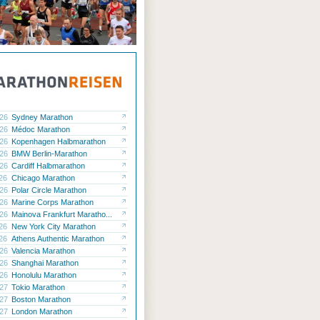
.26
Sydney Marathon
.26
Médoc Marathon
.26
Kopenhagen Halbmarathon
.26
BMW Berlin-Marathon
.26
Cardiff Halbmarathon
.26
Chicago Marathon
.26
Polar Circle Marathon
.26
Marine Corps Marathon
.26
Mainova Frankfurt Maratho...
.26
New York City Marathon
.26
Athens Authentic Marathon
.26
Valencia Marathon
.26
Shanghai Marathon
.26
Honolulu Marathon
.27
Tokio Marathon
.27
Boston Marathon
.27
London Marathon