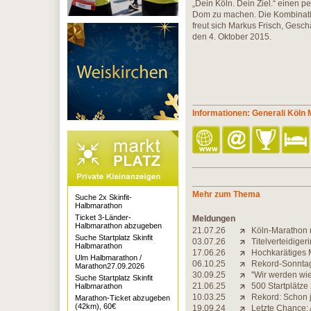
„Dein Köln. Dein Ziel.“ einen p
Dom zu machen. Die Kombination
freut sich Markus Frisch, Gesc
den 4. Oktober 2015.
Informationen: Generali Köln
Mehr zum Thema
Suche 2x Skinfit-
Halbmarathon
Ticket 3-Länder-
Meldungen
Halbmarathon abzugeben
21.07.26
Köln-Marathon 
Suche Startplatz Skinfit
03.07.26
Titelverteidiger
Halbmarathon
17.06.26
Hochkarätiges M
Ulm Halbmarathon /
06.10.25
Rekord-Sonntag
Marathon27.09.2026
30.09.25
''Wir werden wi
Suche Startplatz Skinfit
21.06.25
500 Startplätze
Halbmarathon
10.03.25
Rekord: Schon j
Marathon-Ticket abzugeben
(42km), 60€
19.09.24
Letzte Chance: 