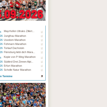
Mayrhofen Ultraks Zillert...
26
.26
Jungfrau-Marathon
.26
Usedom-Marathon
.26
Fehmarn-Marathon
.26
Torlauf Dachstein
.26
Flensburg liebt dich Mara...
Kopie von P-Weg Marathon
26
.26
Südtirol Drei Zinnen Alpi...
.26
Erfurt Marathon
.26
Scholle Natur Marathon
re Termine