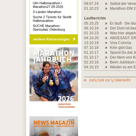
Ulm Halbmarathon /
09.07.24
Selbst der Veran
Marathon27.09.2026
01.10.23
Marathon-DM 23:
3-Länder-Marathon
Suche 2 Tickets für Skinfit
Laufberichte
Halbmarathon
05.10.25
Er läuft - Sie läu
SUCHE Marathon-
06.10.24
Der Dom ist das
Startzplatz Oldenburg
01.10.23
Was hier abgeht,
04.10.20
ABGESAGT: ER
13.10.19
Viva Colonia
07.10.18
Köln gibt Gas
01.10.17
Spürst Du dat J
01.10.17
Der Atem von K
02.10.16
Beim Jubiläum 
04.10.15
Wieder so ein E
zurï¿½ck zur ï¿½bersicht