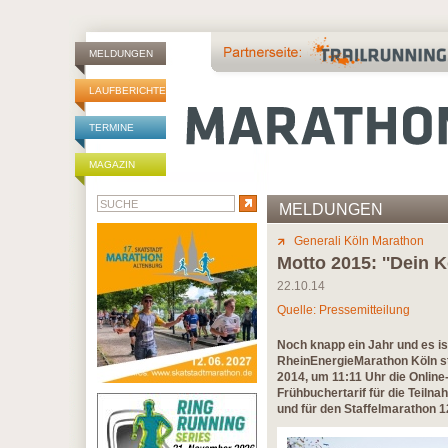
MELDUNGEN
LAUFBERICHTE
TERMINE
MAGAZIN
MELDUNGEN
Generali Köln Marathon
Motto 2015: ''Dein Kö
22.10.14
Quelle: Pressemitteilung
Noch knapp ein Jahr und es is
RheinEnergieMarathon Köln sta
2014, um 11:11 Uhr die Onlin
Frühbuchertarif für die Teiln
und für den Staffelmarathon 1