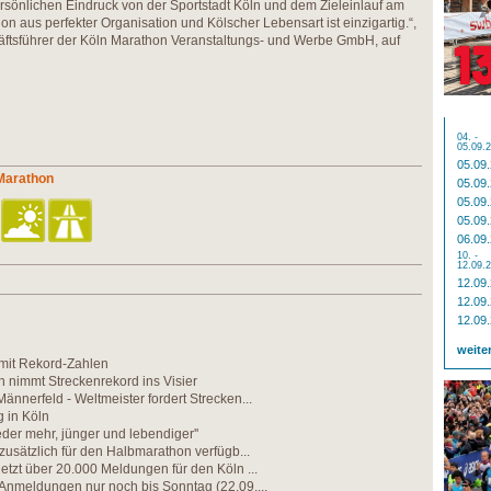
ersönlichen Eindruck von der Sportstadt Köln und dem Zieleinlauf am
 aus perfekter Organisation und Kölscher Lebensart ist einzigartig.“,
häftsführer der Köln Marathon Veranstaltungs- und Werbe GmbH, auf
04. -
05.09.
05.09
 Marathon
05.09
05.09
05.09
06.09
10. -
12.09.
12.09
12.09
12.09
weite
mit Rekord-Zahlen
in nimmt Streckenrekord ins Visier
ännerfeld - Weltmeister fordert Strecken...
 in Köln
eder mehr, jünger und lebendiger''
 zusätzlich für den Halbmarathon verfügb...
etzt über 20.000 Meldungen für den Köln ...
Anmeldungen nur noch bis Sonntag (22.09....