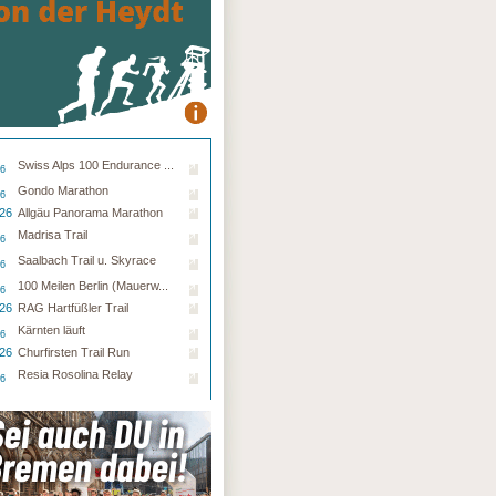
Swiss Alps 100 Endurance ...
26
Gondo Marathon
26
.26
Allgäu Panorama Marathon
Madrisa Trail
26
Saalbach Trail u. Skyrace
26
100 Meilen Berlin (Mauerw...
26
.26
RAG Hartfüßler Trail
Kärnten läuft
26
.26
Churfirsten Trail Run
Resia Rosolina Relay
26