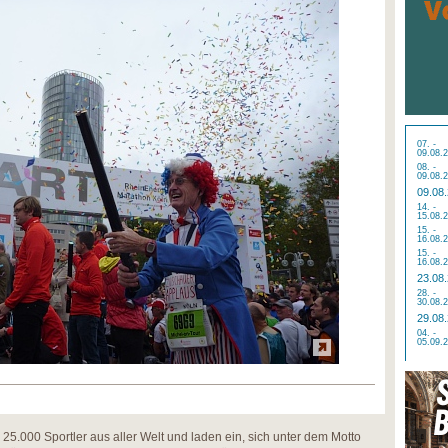
07. -
09.08.
08. -
09.08.
09.08
14. -
15.08.
15. -
16.08.
15. -
16.08.
23.08
28. -
30.08.
29.08
04. -
05.09.
 25.000 Sportler aus aller Welt und laden ein, sich unter dem Motto