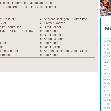
stalter ist überrascht: Meldezahlen ste...
 Lorenz Baum und Esther Jacobitz erfolgr...
ft - Es läuft
Andreas Bettingen / Judith Strack
 Ziel
Carsten Koczor
 ist überirdisch
Birgit Fender
INNERST DU DICH? (67)
Joe Kelbel
Birgit Fender
Anton Lautner
30.08
eföhl?
Joe Kelbel
05.09
öln
Dirk Liedtke
20.09
simmer dabei
Andreas Bettingen / Judith Strack
27.09
xtremlauf
Joe Kelbel
04.10
11.10
24.10
25.10
25.10
01.11
09.11
06.12
06.12
13.12
07.03
19.04
24.04