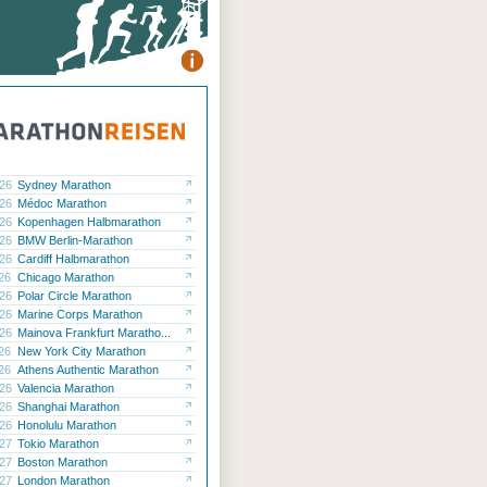
.26
Sydney Marathon
.26
Médoc Marathon
.26
Kopenhagen Halbmarathon
.26
BMW Berlin-Marathon
.26
Cardiff Halbmarathon
.26
Chicago Marathon
.26
Polar Circle Marathon
.26
Marine Corps Marathon
.26
Mainova Frankfurt Maratho...
.26
New York City Marathon
.26
Athens Authentic Marathon
.26
Valencia Marathon
.26
Shanghai Marathon
.26
Honolulu Marathon
.27
Tokio Marathon
.27
Boston Marathon
.27
London Marathon