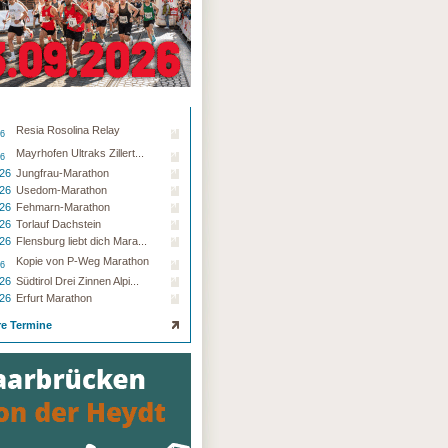
Resia Rosolina Relay
26
Mayrhofen Ultraks Zillert...
26
.26
Jungfrau-Marathon
.26
Usedom-Marathon
.26
Fehmarn-Marathon
.26
Torlauf Dachstein
.26
Flensburg liebt dich Mara...
Kopie von P-Weg Marathon
26
.26
Südtirol Drei Zinnen Alpi...
.26
Erfurt Marathon
re Termine