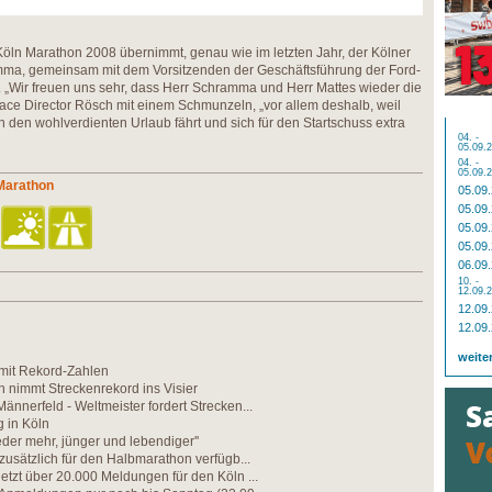
öln Marathon 2008 übernimmt, genau wie im letzten Jahr, der Kölner
mma, gemeinsam mit dem Vorsitzenden der Geschäftsführung der Ford-
„Wir freuen uns sehr, dass Herr Schramma und Herr Mattes wieder die
ce Director Rösch mit einem Schmunzeln, „vor allem deshalb, weil
 den wohlverdienten Urlaub fährt und sich für den Startschuss extra
04. -
05.09.
04. -
05.09.
 Marathon
05.09
05.09
05.09
05.09
06.09
10. -
12.09.
12.09
12.09
weite
mit Rekord-Zahlen
in nimmt Streckenrekord ins Visier
ännerfeld - Weltmeister fordert Strecken...
 in Köln
eder mehr, jünger und lebendiger''
 zusätzlich für den Halbmarathon verfügb...
etzt über 20.000 Meldungen für den Köln ...