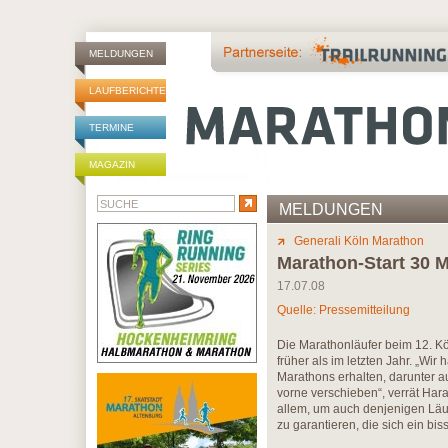
MELDUNGEN
LAUFBERICHTE
TERMINE
MAGAZIN
MELDUNGEN
Generali Köln Marathon
Marathon-Start 30 M
17.07.08
Quelle: Pressemitteilung
Die Marathonläufer beim 12. Kö
früher als im letzten Jahr. „W
Marathons erhalten, darunter a
vorne verschieben“, verrät Har
allem, um auch denjenigen Läu
zu garantieren, die sich ein bi