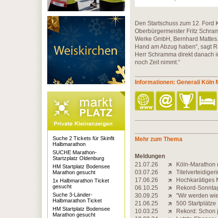
Den Startschuss zum 12. Ford K
Oberbürgermeister Fritz Schra
Werke GmbH, Bernhard Mattes. 
Hand am Abzug haben“, sagt Ra
Herr Schramma direkt danach in
noch Zeit nimmt.“
Informationen: Generali Köln
Suche 2 Tickets für Skinfit
Mehr zum Thema
Halbmarathon
SUCHE Marathon-
Meldungen
Startzplatz Oldenburg
21.07.26
Köln-Marathon 
HM Startplatz Bodensee
03.07.26
Titelverteidiger
Marathon gesucht
17.06.26
Hochkarätiges M
1x Halbmarathon Ticket
gesucht
06.10.25
Rekord-Sonntag
Suche 3-Länder-
30.09.25
''Wir werden wi
Halbmarathon Ticket
21.06.25
500 Startplätze
HM Startplatz Bodensee
10.03.25
Rekord: Schon j
Marathon gesucht