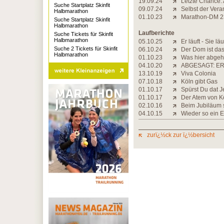
19.09.24
Letzte Chance: 
Suche Startplatz Skinfit
09.07.24
Selbst der Veran
Halbmarathon
01.10.23
Marathon-DM 23:
Suche Startplatz Skinfit
Halbmarathon
Laufberichte
Suche Tickets für Skinfit
Halbmarathon
05.10.25
Er läuft - Sie läu
Suche 2 Tickets für Skinfit
06.10.24
Der Dom ist das
Halbmarathon
01.10.23
Was hier abgeht,
04.10.20
ABGESAGT: ER
13.10.19
Viva Colonia
07.10.18
Köln gibt Gas
01.10.17
Spürst Du dat J
01.10.17
Der Atem von K
02.10.16
Beim Jubiläum 
04.10.15
Wieder so ein E
zurï¿½ck zur ï¿½bersicht