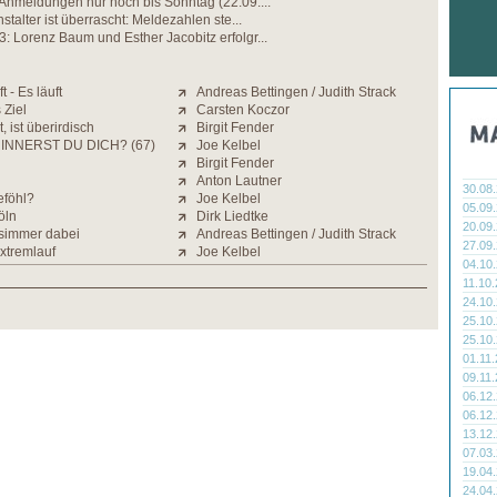
Anmeldungen nur noch bis Sonntag (22.09....
stalter ist überrascht: Meldezahlen ste...
 Lorenz Baum und Esther Jacobitz erfolgr...
ft - Es läuft
Andreas Bettingen / Judith Strack
 Ziel
Carsten Koczor
 ist überirdisch
Birgit Fender
INNERST DU DICH? (67)
Joe Kelbel
Birgit Fender
Anton Lautner
30.08
eföhl?
Joe Kelbel
05.09
öln
Dirk Liedtke
20.09
simmer dabei
Andreas Bettingen / Judith Strack
27.09
xtremlauf
Joe Kelbel
04.10
11.10
24.10
25.10
25.10
01.11
09.11
06.12
06.12
13.12
07.03
19.04
24.04