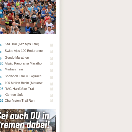
KAT 100 (Kitz Alps Trail)
26
Swiss Alps 100 Endurance ...
26
Gondo Marathon
26
.26
Allgäu Panorama Marathon
Madrisa Trail
26
Saalbach Trail u. Skyrace
26
100 Meilen Berlin (Mauerw...
26
.26
RAG Hartfüßler Trail
Kärnten läuft
26
.26
Churfirsten Trail Run