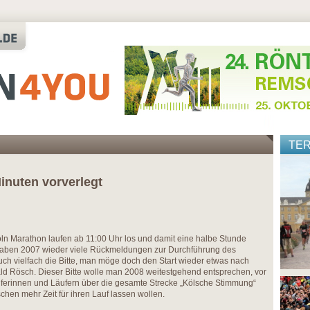
TE
inuten vorverlegt
ln Marathon laufen ab 11:00 Uhr los und damit eine halbe Stunde
ir haben 2007 wieder viele Rückmeldungen zur Durchführung des
uch vielfach die Bitte, man möge doch den Start wieder etwas nach
ald Rösch. Dieser Bitte wolle man 2008 weitestgehend entsprechen, vor
ferinnen und Läufern über die gesamte Strecke „Kölsche Stimmung“
sschen mehr Zeit für ihren Lauf lassen wollen.