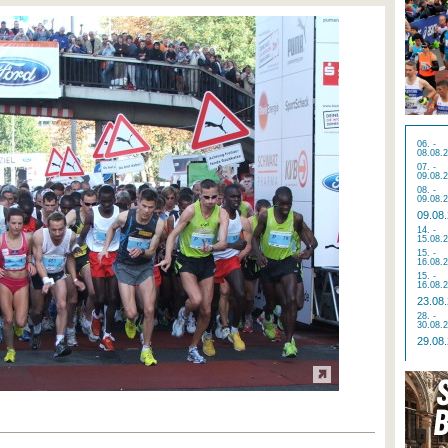
06. -
08.08.
07. -
09.08.
08. -
09.08.
09.08
14. -
15.08.
15. -
16.08.
15. -
16.08.
23.08
28. -
30.08.
29.08