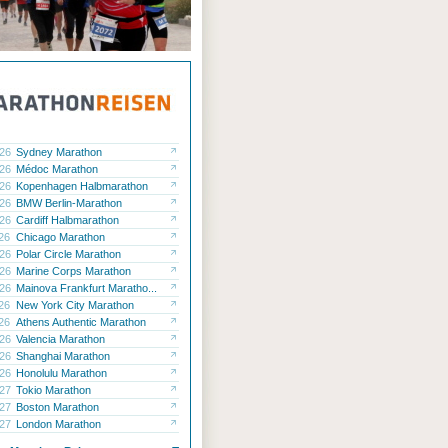
.26
Sydney Marathon
.26
Médoc Marathon
.26
Kopenhagen Halbmarathon
.26
BMW Berlin-Marathon
.26
Cardiff Halbmarathon
.26
Chicago Marathon
.26
Polar Circle Marathon
.26
Marine Corps Marathon
.26
Mainova Frankfurt Maratho...
.26
New York City Marathon
.26
Athens Authentic Marathon
.26
Valencia Marathon
.26
Shanghai Marathon
.26
Honolulu Marathon
.27
Tokio Marathon
.27
Boston Marathon
.27
London Marathon