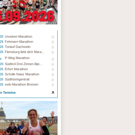
.26
Usedom-Marathon
.26
Fehmarn-Marathon
.26
Torlauf Dachstein
.26
Flensburg liebt dich Mara...
P-Weg Marathon
26
.26
Südtirol Drei Zinnen Alpi...
.26
Erfurt Marathon
.26
Scholle Natur Marathon
.26
Südthüringentrail
.26
swb-Marathon Bremen
re Termine