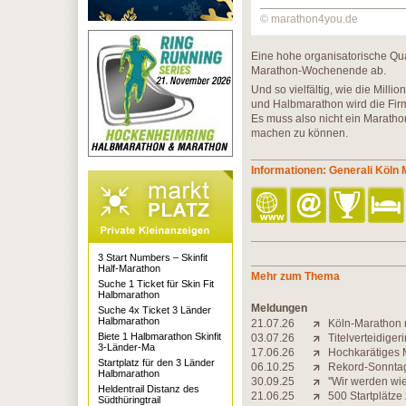
© marathon4you.de
Eine hohe organisatorische Qua
Marathon-Wochenende ab.
Und so vielfältig, wie die Mill
und Halbmarathon wird die Firme
Es muss also nicht ein Maratho
machen zu können.
Informationen: Generali Köln
3 Start Numbers – Skinfit
Half-Marathon
Mehr zum Thema
Suche 1 Ticket für Skin Fit
Halbmarathon
Meldungen
Suche 4x Ticket 3 Länder
Halbmarathon
21.07.26
Köln-Marathon 
Biete 1 Halbmarathon Skinfit
03.07.26
Titelverteidiger
3-Länder-Ma
17.06.26
Hochkarätiges M
Startplatz für den 3 Länder
06.10.25
Rekord-Sonntag
Halbmarathon
30.09.25
''Wir werden wi
Heldentrail Distanz des
21.06.25
500 Startplätze
Südthüringtrail