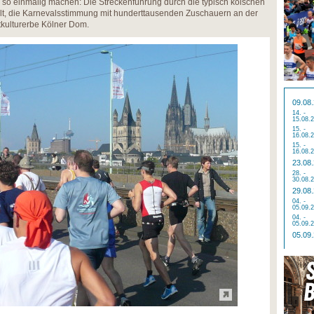
ln so einmalig machen: Die Streckenführung durch die typisch kölschen
elfalt, die Karnevalsstimmung mit hunderttausenden Zuschauern an der
ltkulturerbe Kölner Dom.
09.08
14. -
15.08.
15. -
16.08.
15. -
16.08.
23.08
28. -
30.08.
29.08
04. -
05.09.
04. -
05.09.
05.09