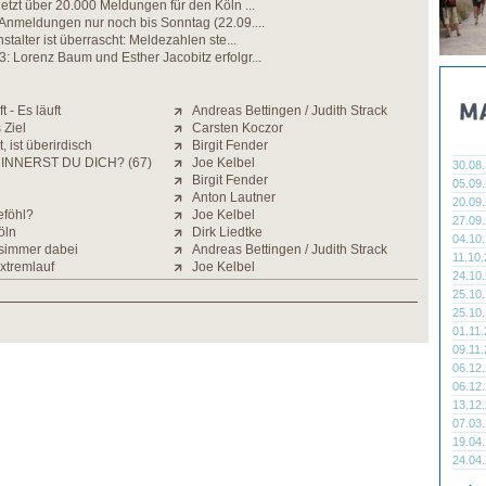
etzt über 20.000 Meldungen für den Köln ...
Anmeldungen nur noch bis Sonntag (22.09....
stalter ist überrascht: Meldezahlen ste...
 Lorenz Baum und Esther Jacobitz erfolgr...
ft - Es läuft
Andreas Bettingen / Judith Strack
 Ziel
Carsten Koczor
 ist überirdisch
Birgit Fender
INNERST DU DICH? (67)
Joe Kelbel
30.08
Birgit Fender
05.09
Anton Lautner
20.09
eföhl?
Joe Kelbel
27.09
öln
Dirk Liedtke
04.10
simmer dabei
Andreas Bettingen / Judith Strack
11.10
xtremlauf
Joe Kelbel
24.10
25.10
25.10
01.11
09.11
06.12
06.12
13.12
07.03
19.04
24.04