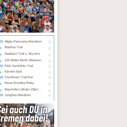
.26
Allgäu Panorama Marathon
Madrisa Trail
26
Saalbach Trail u. Skyrace
26
100 Meilen Berlin (Mauerw...
26
.26
RAG Hartfüßler Trail
Kärnten läuft
26
.26
Churfirsten Trail Run
Resia Rosolina Relay
26
Mayrhofen Ultraks Zillert...
26
.26
Jungfrau-Marathon