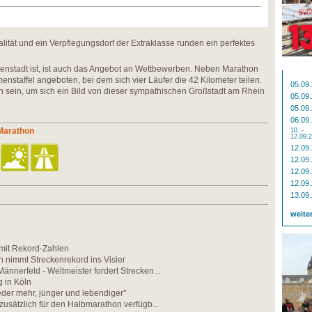
lität und ein Verpflegungsdorf der Extraklasse runden ein perfektes
ionenstadt ist, ist auch das Angebot an Wettbewerben. Neben Marathon
nstaffel angeboten, bei dem sich vier Läufer die 42 Kilometer teilen.
05.09
n sein, um sich ein Bild von dieser sympathischen Großstadt am Rhein
05.09
05.09
06.09
 Marathon
10. -
12.09.
12.09
12.09
12.09
12.09
13.09
weite
mit Rekord-Zahlen
in nimmt Streckenrekord ins Visier
ännerfeld - Weltmeister fordert Strecken...
 in Köln
eder mehr, jünger und lebendiger''
 zusätzlich für den Halbmarathon verfügb...