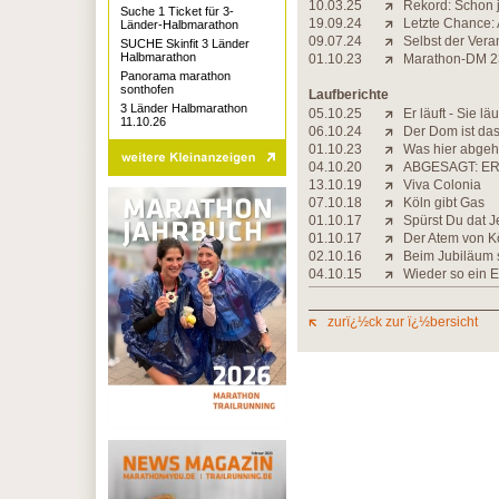
10.03.25
Rekord: Schon j
Suche 1 Ticket für 3-
19.09.24
Letzte Chance: 
Länder-Halbmarathon
09.07.24
Selbst der Veran
SUCHE Skinfit 3 Länder
Halbmarathon
01.10.23
Marathon-DM 23:
Panorama marathon
sonthofen
Laufberichte
3 Länder Halbmarathon
05.10.25
Er läuft - Sie läu
11.10.26
06.10.24
Der Dom ist das
01.10.23
Was hier abgeht,
04.10.20
ABGESAGT: ER
13.10.19
Viva Colonia
07.10.18
Köln gibt Gas
01.10.17
Spürst Du dat J
01.10.17
Der Atem von K
02.10.16
Beim Jubiläum 
04.10.15
Wieder so ein E
zurï¿½ck zur ï¿½bersicht