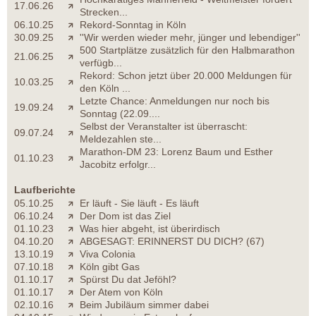
17.06.26
Strecken...
06.10.25
Rekord-Sonntag in Köln
30.09.25
''Wir werden wieder mehr, jünger und lebendiger''
500 Startplätze zusätzlich für den Halbmarathon
21.06.25
verfügb...
Rekord: Schon jetzt über 20.000 Meldungen für
10.03.25
den Köln ...
Letzte Chance: Anmeldungen nur noch bis
19.09.24
Sonntag (22.09....
Selbst der Veranstalter ist überrascht:
09.07.24
Meldezahlen ste...
Marathon-DM 23: Lorenz Baum und Esther
01.10.23
Jacobitz erfolgr...
Laufberichte
05.10.25
Er läuft - Sie läuft - Es läuft
06.10.24
Der Dom ist das Ziel
01.10.23
Was hier abgeht, ist überirdisch
04.10.20
ABGESAGT: ERINNERST DU DICH? (67)
13.10.19
Viva Colonia
07.10.18
Köln gibt Gas
01.10.17
Spürst Du dat Jeföhl?
01.10.17
Der Atem von Köln
02.10.16
Beim Jubiläum simmer dabei