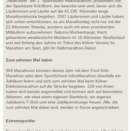
„Newcomer“ der 1. Sparkassen HalbMarathon, präsentiert von
der Sparkasse KölnBonn, der beendet sein wird, bevor sich die
Läuferinnen und Läufer auf die 42,195 Kilometer lange
Marathonstrecke begeben. 2047 Läuferinnen und Läufer haben
sich schon entschlossen, es am Marathontag nicht nur mit der
21-Kilometer-Strecke, sondern auch mit einer prominenten
Mitläuferin aufzunehmen: Sabrina Mockenhaupt, frisch
gebackene westdeutsche Meisterin im 10-Kilometer-Straßenlauf
und seit Anfang des Jahres im Trikot des Kölner Vereins für
Marathon am Start, gibt ihr Halbmarathon-Debüt.
Zum zehnten Mal dabei
305 Marathonis könnten dieses Jahr mit dem Ford Köln
Marathon oder dem SportScheck InlineMarathon ebenfalls ein
Jubiläum feiern und sich zum zehnten Mal beim Kölner
Erlebnismarathon auf die Strecke begeben. 220 von ihnen
haben sich bereits angemeldet und können sich auf besondere
Aktionen, wie etwa einen eigenen Startblock, ein eigenes
Jubiläums-T-Shirt und eine Jubiläumslounge freuen. Alle, die
zum zehnten Mal dabei sind, werden in Kürze angeschrieben.
Extremsportler