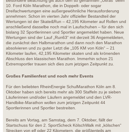
Besondere Beachtung gilt auch den so genannten „Ultras“ beim
10. Ford Köln Marathon, die in Doppelt- oder sogar
Dreifachwertungen eine außergewöhnliche Herausforderung
annehmen: Schon im vierten Jahr offizieller Bestandteil der
Wertungen ist der Skate&Run – 42,195 Kilometer auf Rollen und
anschließend dasselbe noch mal in Laufschuhen – für den sich
bislang 32 Sportlerinnen und Sportler angemeldet haben. Neue
Wertungen sind der Lauf „Run63“ mit derzeit 36 Angemeldeten,
die zunächst den Halbmarathon und dann noch den Marathon
absolvieren und zu guter Letzt die „105 KM von Köln“ – 21
Kilometer laufen, 42,195 Kilometer skaten und als krönenden
Abschluss den klassischen Marathon. Immerhin schon 21
Extremsportler trauen sich dies zum jetzigen Zeitpunkt zu.
Großes Familienfest und noch mehr Events
Für den beliebten RheinEnergie SchulMarathon Köln am 8.
Oktober haben sich bereits mehr als 300 Staffeln zu je sieben
Läuferinnen und/oder Läufern angemeldet und den LVR-
Handbike-Marathon wollen zum jetzigen Zeitpunkt 44
Sportlerinnen und Sportler bestreiten.
Bereits am Vortag, am Samstag, dem 7. Oktober, fällt der
Startschuss für den 2. SportScheck KölschWalk mit „kölschen“
Strecken von elf oder 22 Kilometern, die größtenteils am