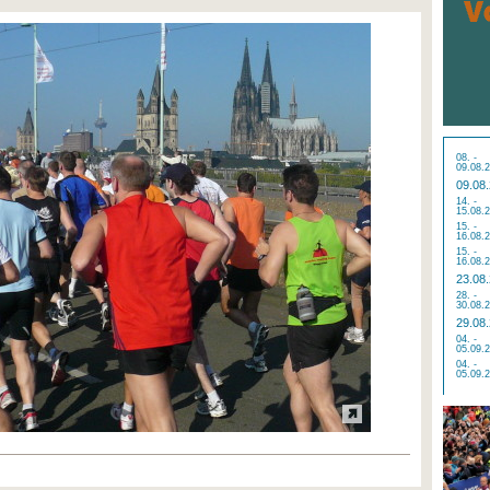
08. -
09.08.
09.08
14. -
15.08.
15. -
16.08.
15. -
16.08.
23.08
28. -
30.08.
29.08
04. -
05.09.
04. -
05.09.