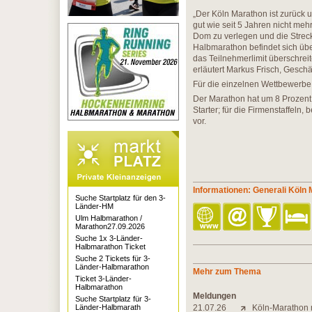
„Der Köln Marathon ist zurück u
gut wie seit 5 Jahren nicht me
Dom zu verlegen und die Strecke
Halbmarathon befindet sich üb
das Teilnehmerlimit überschreit
erläutert Markus Frisch, Geschä
Für die einzelnen Wettbewerbe
Der Marathon hat um 8 Prozent 
Starter; für die Firmenstaffeln,
vor.
Informationen: Generali Köln
Suche Startplatz für den 3-
Länder-HM
Ulm Halbmarathon /
Marathon27.09.2026
Suche 1x 3-Länder-
Halbmarathon Ticket
Suche 2 Tickets für 3-
Länder-Halbmarathon
Mehr zum Thema
Ticket 3-Länder-
Halbmarathon
Meldungen
Suche Startplatz für 3-
Länder-Halbmarath
21.07.26
Köln-Marathon 