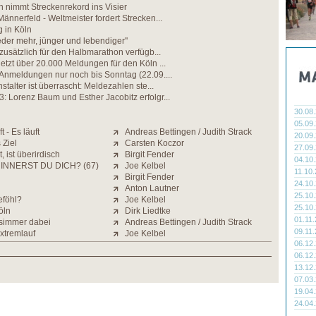
in nimmt Streckenrekord ins Visier
ännerfeld - Weltmeister fordert Strecken...
 in Köln
eder mehr, jünger und lebendiger''
 zusätzlich für den Halbmarathon verfügb...
etzt über 20.000 Meldungen für den Köln ...
Anmeldungen nur noch bis Sonntag (22.09....
stalter ist überrascht: Meldezahlen ste...
 Lorenz Baum und Esther Jacobitz erfolgr...
30.08
05.09
ft - Es läuft
Andreas Bettingen / Judith Strack
20.09
 Ziel
Carsten Koczor
27.09
 ist überirdisch
Birgit Fender
04.10
INNERST DU DICH? (67)
Joe Kelbel
11.10
Birgit Fender
24.10
Anton Lautner
25.10
eföhl?
Joe Kelbel
25.10
öln
Dirk Liedtke
01.11
simmer dabei
Andreas Bettingen / Judith Strack
09.11
xtremlauf
Joe Kelbel
06.12
06.12
13.12
07.03
19.04
24.04