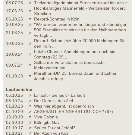
03.07.26
Titelverteidigerin nimmt Streckenrekord ins Visier
Hochkarätiges Männerfeld - Weltmeister fordert
17.06.26
Strecken...
06.10.25
Rekord-Sonntag in Köln
30.09.25
''Wir werden wieder mehr, jünger und lebendiger''
500 Startplätze zusätzlich für den Halbmarathon
21.06.25
verfügb...
Rekord: Schon jetzt über 20.000 Meldungen für
10.03.25
den Köln ...
Letzte Chance: Anmeldungen nur noch bis
19.09.24
Sonntag (22.09....
Selbst der Veranstalter ist überrascht:
09.07.24
Meldezahlen ste...
Marathon-DM 23: Lorenz Baum und Esther
01.10.23
Jacobitz erfolgr...
Laufberichte
05.10.25
Er läuft - Sie läuft - Es läuft
06.10.24
Der Dom ist das Ziel
01.10.23
Was hier abgeht, ist überirdisch
04.10.20
ABGESAGT: ERINNERST DU DICH? (67)
13.10.19
Viva Colonia
07.10.18
Köln gibt Gas
01.10.17
Spürst Du dat Jeföhl?
01.10.17
Der Atem von Köln