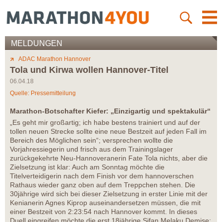
MELDUNGEN
ADAC Marathon Hannover
Tola und Kirwa wollen Hannover-Titel
06.04.18
Quelle: Pressemitteilung
Marathon-Botschafter Kiefer: „Einzigartig und spektakulär“
„Es geht mir großartig; ich habe bestens trainiert und auf der
tollen neuen Strecke sollte eine neue Bestzeit auf jeden Fall im
Bereich des Möglichen sein“; versprechen wollte die
Vorjahressiegerin und frisch aus dem Trainingslager
zurückgekehrte Neu-Hannoveranerin Fate Tola nichts, aber die
Zielsetzung ist klar: Auch am Sonntag möchte die
Titelverteidigerin nach dem Finish vor dem hannoverschen
Rathaus wieder ganz oben auf dem Treppchen stehen. Die
30jährige wird sich bei dieser Zielsetzung in erster Linie mit der
Kenianerin Agnes Kiprop auseinandersetzen müssen, die mit
einer Bestzeit von 2:23:54 nach Hannover kommt. In dieses
Duell eingreifen möchte die erst 18jährige Sifan Melaku Demise;