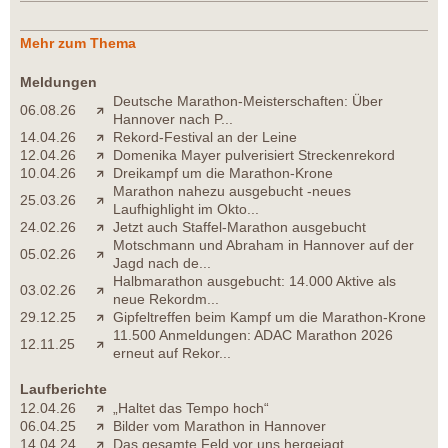
Mehr zum Thema
Meldungen
Deutsche Marathon-Meisterschaften: Über
06.08.26
Hannover nach P...
14.04.26
Rekord-Festival an der Leine
12.04.26
Domenika Mayer pulverisiert Streckenrekord
10.04.26
Dreikampf um die Marathon-Krone
Marathon nahezu ausgebucht -neues
25.03.26
Laufhighlight im Okto...
24.02.26
Jetzt auch Staffel-Marathon ausgebucht
Motschmann und Abraham in Hannover auf der
05.02.26
Jagd nach de...
Halbmarathon ausgebucht: 14.000 Aktive als
03.02.26
neue Rekordm...
29.12.25
Gipfeltreffen beim Kampf um die Marathon-Krone
11.500 Anmeldungen: ADAC Marathon 2026
12.11.25
erneut auf Rekor...
Laufberichte
12.04.26
„Haltet das Tempo hoch“
06.04.25
Bilder vom Marathon in Hannover
14.04.24
Das gesamte Feld vor uns hergejagt