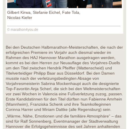
Gilbert Kirwa, Stefanie Eichel, Fate Tola,
Nicolas Kiefer
© marathon4you.de
Bei den Deutschen Halbmarathon-Meisterschaften, die nach der
erfolgreichen Premiere im Vorjahr auch diesmal wieder im
Rahmen des HAJ Hannover Marathon ausgetragen werden,
kommt es bei den Herren zur Neuauflage des Vorjahres-Duells
um den Titel zwischen Hendrik Pfeiffer (Wattenscheid) und
Titelverteidiger Philipp Baar aus Düsseldorf. Bei den Damen
musste nach der verletzungsbedingten Absage von
Vorjahresmeisterin Sabrina Mockenhaupt auch die designierte
Top-Favoritin Anja Scherl, die sich bei den Weltmeisterschaften
vor zwei Wochen in Valencia eine Fußverletzung zuzog, passen.
Erste Kandidatinnen für den Titel dürften nun Fabienne Amrhein
(Mannheim), Franziska Schenk und ihre Teamkolleginnen
Corinna Harrer und Miriam Dattke (alle Regensburg) sein.
„Wärme, Nähe, Emotionen und die familiäre Atmosphäre“ – das
sind für Ralf Sonnenberg, Eventmanager der Stadtverwaltung
Hannover die Erfolgsgeheimnisse des seit Jahren anhaltenden