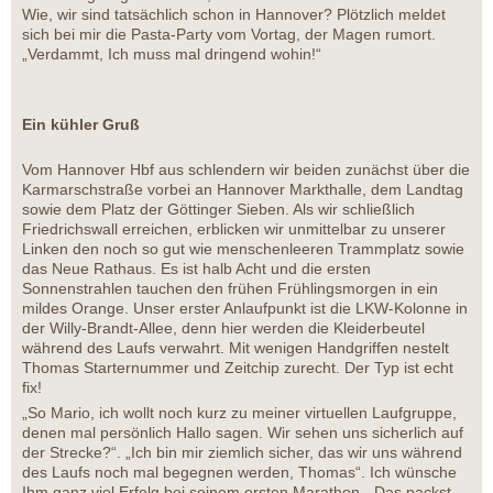
Wie, wir sind tatsächlich schon in Hannover? Plötzlich meldet
sich bei mir die Pasta-Party vom Vortag, der Magen rumort.
„Verdammt, Ich muss mal dringend wohin!“
Ein kühler Gruß
Vom Hannover Hbf aus schlendern wir beiden zunächst über die
Karmarschstraße vorbei an Hannover Markthalle, dem Landtag
sowie dem Platz der Göttinger Sieben. Als wir schließlich
Friedrichswall erreichen, erblicken wir unmittelbar zu unserer
Linken den noch so gut wie menschenleeren Trammplatz sowie
das Neue Rathaus. Es ist halb Acht und die ersten
Sonnenstrahlen tauchen den frühen Frühlingsmorgen in ein
mildes Orange. Unser erster Anlaufpunkt ist die LKW-Kolonne in
der Willy-Brandt-Allee, denn hier werden die Kleiderbeutel
während des Laufs verwahrt. Mit wenigen Handgriffen nestelt
Thomas Starternummer und Zeitchip zurecht. Der Typ ist echt
fix!
„So Mario, ich wollt noch kurz zu meiner virtuellen Laufgruppe,
denen mal persönlich Hallo sagen. Wir sehen uns sicherlich auf
der Strecke?“. „Ich bin mir ziemlich sicher, das wir uns während
des Laufs noch mal begegnen werden, Thomas“. Ich wünsche
Ihm ganz viel Erfolg bei seinem ersten Marathon. „Das packst