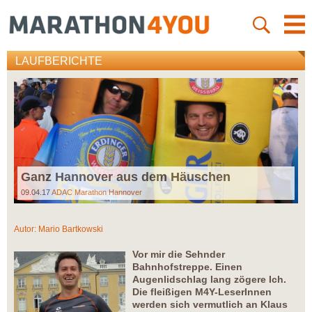
LAUFBERICHTE
Ganz Hannover aus dem Häuschen
09.04.17
ADAC Marathon Hannover
Autor:
Mario Bartkowski
Vor mir die Sehnder
Bahnhofstreppe. Einen
Augenlidschlag lang zögere Ich.
Die fleißigen M4Y-LeserInnen
werden sich vermutlich an Klaus