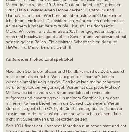
Macht doch nix, aber 2018 bist Du dann dabei, ne?“, grinst er.
„Puh, HaWe, wieder einen Doppeldecker? Osnabrück und
Hannover an einem Wochenende abfrühstücken? Das könnte
Ich...hmm...vielleicht...“, erwidere ich, während ich nachdenklich
an meinem Kinnbart herum zupfe. „Na, so ist's doch recht,
Mario. Wir sehen uns dann also 2018!“, entgegnet er, klopft mir
noch mal beschwichtigend auf die Schulter und verschwindet mit
seinem gelben Ballon. Ein gewitzter Schachspieler, der gute
HaWe. Tja, Mario: berührt, geführt!
Außerordentliches Laufspektakel
Nach den Starts der Skater und Handbiker wird es Zeit, dass ich
mich ebenfalls einreihe. Wo ist eigentlich Thomas? Ich bin
wieder einmal freudig-nervös. Das beweisen meine schamlos
herunter gekauten Fingernägel. Warum ist das jedes Mal so?
Mittlerweile ist es zehn vor Neun und Ich stehe wie stets
aufgeregt und erwartungsvoll in meinem Startblock, um dann
mit einer Kamera bewaffnet in die Schlacht zu ziehen. Warum
stehe ich eigentlich in C? Egal. Die Stimmung hier in Hannover
ist wie immer der helle Wahnsinn und will auch in diesem Jahr
nicht mit Superlativen und Rekorden geizen.
Seit 1991 findet der Hannover Marathon nun schon statt und hat
bis weit über die Stadt- und Landesgrenzen hinaus, ja sogar