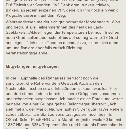
Du! Zielzeit vier Stunden, Ja? Denk dran: trinken, trinken,
trinken, an jedem einzelnen VP“, gebe Ich Ihm noch ein wenig
Klugscheißerei mit auf dem Weg.
Währenddessen meldet sich gut hörbar der Moderator zu Wort
und begrüßt alle TeilnehmerInnen des heutigen Lauf-
Spektakels. „Aktuell liegen die Temperaturen bei noch frischen
neun Grad, sollen aber schnell bis auf sonnig-warme 19 Grad
ansteigen...“ Ich nicke Thomas nochmals zu, ziehe mich dann
um und flaniere ebenfalls zurück Richtung
Veranstaltungsgelände.
Mitgefangen, mitgehangen
In der Haupthalle des Rathauses herrscht noch die
sprichwörtliche Ruhe vor dem Gewusel. Auch an den
Nachmelde-Tischen sowie Infoständen ist kaum was los. Hier
und dort stehen jedoch bereits kleinere Grüppchen zusammen
und schnacken ausgelassen. Ich mache einige Fotos und werde
beinahe von einer Gruppe gelber Ballonträger überrollt. „Ach
sieh mal an, der Mario. Na, wie läuft's?“. Der gute HaWe Rehers
scheint überall am Start zu sein. Erst gestern noch beim 5.
OSnabrücker PiesBERG-Ultra-Marathon (mittlerweile 60 km mit
1837 HM und 3354 Treppenstufen) und heute als Pacemaker in