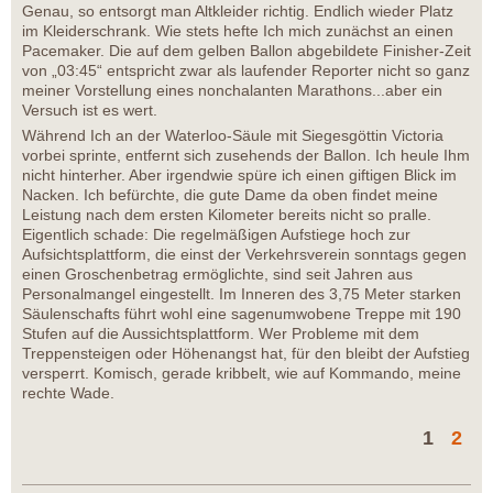
Genau, so entsorgt man Altkleider richtig. Endlich wieder Platz
im Kleiderschrank. Wie stets hefte Ich mich zunächst an einen
Pacemaker. Die auf dem gelben Ballon abgebildete Finisher-Zeit
von „03:45“ entspricht zwar als laufender Reporter nicht so ganz
meiner Vorstellung eines nonchalanten Marathons...aber ein
Versuch ist es wert.
Während Ich an der Waterloo-Säule mit Siegesgöttin Victoria
vorbei sprinte, entfernt sich zusehends der Ballon. Ich heule Ihm
nicht hinterher. Aber irgendwie spüre ich einen giftigen Blick im
Nacken. Ich befürchte, die gute Dame da oben findet meine
Leistung nach dem ersten Kilometer bereits nicht so pralle.
Eigentlich schade: Die regelmäßigen Aufstiege hoch zur
Aufsichtsplattform, die einst der Verkehrsverein sonntags gegen
einen Groschenbetrag ermöglichte, sind seit Jahren aus
Personalmangel eingestellt. Im Inneren des 3,75 Meter starken
Säulenschafts führt wohl eine sagenumwobene Treppe mit 190
Stufen auf die Aussichtsplattform. Wer Probleme mit dem
Treppensteigen oder Höhenangst hat, für den bleibt der Aufstieg
versperrt. Komisch, gerade kribbelt, wie auf Kommando, meine
rechte Wade.
1
2