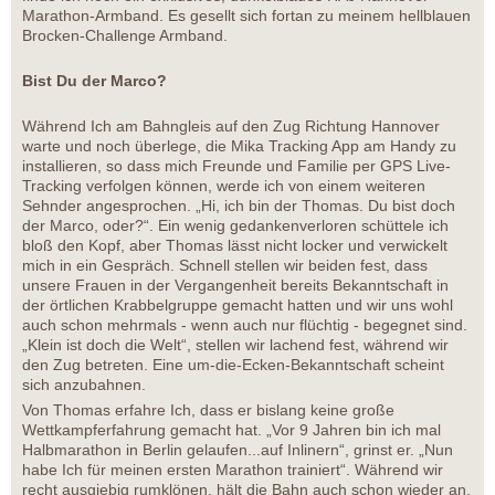
Marathon-Armband. Es gesellt sich fortan zu meinem hellblauen
Brocken-Challenge Armband.
Bist Du der Marco?
Während Ich am Bahngleis auf den Zug Richtung Hannover
warte und noch überlege, die Mika Tracking App am Handy zu
installieren, so dass mich Freunde und Familie per GPS Live-
Tracking verfolgen können, werde ich von einem weiteren
Sehnder angesprochen. „Hi, ich bin der Thomas. Du bist doch
der Marco, oder?“. Ein wenig gedankenverloren schüttele ich
bloß den Kopf, aber Thomas lässt nicht locker und verwickelt
mich in ein Gespräch. Schnell stellen wir beiden fest, dass
unsere Frauen in der Vergangenheit bereits Bekanntschaft in
der örtlichen Krabbelgruppe gemacht hatten und wir uns wohl
auch schon mehrmals - wenn auch nur flüchtig - begegnet sind.
„Klein ist doch die Welt“, stellen wir lachend fest, während wir
den Zug betreten. Eine um-die-Ecken-Bekanntschaft scheint
sich anzubahnen.
Von Thomas erfahre Ich, dass er bislang keine große
Wettkampferfahrung gemacht hat. „Vor 9 Jahren bin ich mal
Halbmarathon in Berlin gelaufen...auf Inlinern“, grinst er. „Nun
habe Ich für meinen ersten Marathon trainiert“. Während wir
recht ausgiebig rumklönen, hält die Bahn auch schon wieder an.