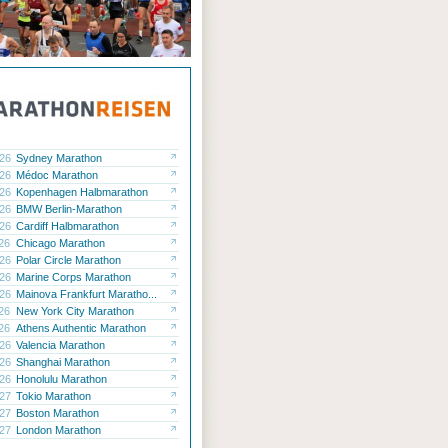
.26
Sydney Marathon
.26
Médoc Marathon
.26
Kopenhagen Halbmarathon
.26
BMW Berlin-Marathon
.26
Cardiff Halbmarathon
.26
Chicago Marathon
.26
Polar Circle Marathon
.26
Marine Corps Marathon
.26
Mainova Frankfurt Maratho...
.26
New York City Marathon
.26
Athens Authentic Marathon
.26
Valencia Marathon
.26
Shanghai Marathon
.26
Honolulu Marathon
.27
Tokio Marathon
.27
Boston Marathon
.27
London Marathon