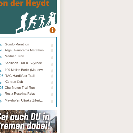
Gondo Marathon
26
.26
Allgäu Panorama Marathon
Madrisa Trail
26
Saalbach Trail u. Skyrace
26
100 Meilen Berlin (Mauerw...
26
.26
RAG Hartfüßler Trail
Kärnten läuft
26
.26
Churfirsten Trail Run
Resia Rosolina Relay
26
Mayrhofen Ultraks Zillert...
26