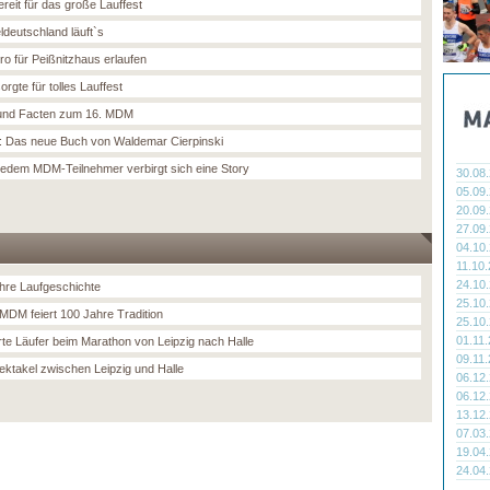
ereit für das große Lauffest
eldeutschland läuft`s
ro für Peißnitzhaus erlaufen
orgte für tolles Lauffest
 und Facten zum 16. MDM
: Das neue Buch von Waldemar Cierpinski
 jedem MDM-Teilnehmer verbirgt sich eine Story
30.08
05.09
20.09
27.09
04.10
11.10
24.10
hre Laufgeschichte
25.10
 MDM feiert 100 Jahre Tradition
25.10
01.11
te Läufer beim Marathon von Leipzig nach Halle
09.11
ektakel zwischen Leipzig und Halle
06.12
06.12
13.12
07.03
19.04
24.04