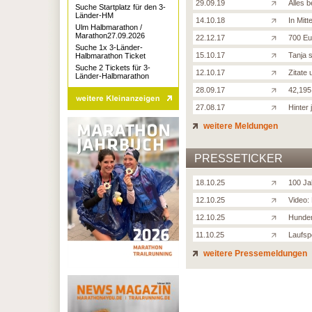
29.09.19
Alles b
Suche Startplatz für den 3-
Länder-HM
14.10.18
In Mitt
Ulm Halbmarathon /
Marathon27.09.2026
22.12.17
700 Eu
Suche 1x 3-Länder-
15.10.17
Tanja s
Halbmarathon Ticket
Suche 2 Tickets für 3-
12.10.17
Zitate
Länder-Halbmarathon
28.09.17
42,195
27.08.17
Hinter
weitere Meldungen
PRESSETICKER
18.10.25
100 Ja
12.10.25
Video:
12.10.25
Hunder
11.10.25
Laufsp
weitere Pressemeldungen