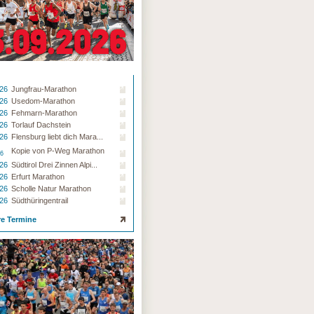
.26
Jungfrau-Marathon
.26
Usedom-Marathon
.26
Fehmarn-Marathon
.26
Torlauf Dachstein
.26
Flensburg liebt dich Mara...
Kopie von P-Weg Marathon
26
.26
Südtirol Drei Zinnen Alpi...
.26
Erfurt Marathon
.26
Scholle Natur Marathon
.26
Südthüringentrail
re Termine