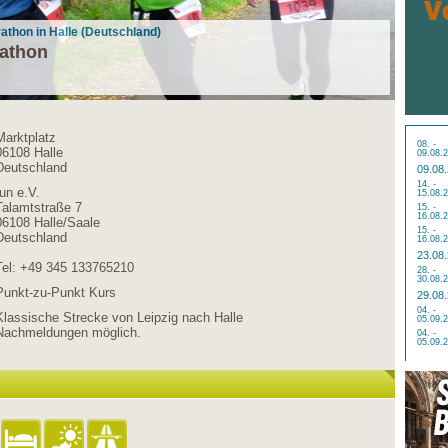
rathon in Halle (Deutschland)
rathon
Marktplatz
08. -
06108 Halle
09.08.
Deutschland
09.08
14. -
run e.V.
15.08.
Talamtstraße 7
15. -
16.08.
06108 Halle/Saale
15. -
Deutschland
16.08.
23.08
Tel: +49 345 133765210
28. -
30.08.
Punkt-zu-Punkt Kurs
29.08
04. -
Klassische Strecke von Leipzig nach Halle
05.09.
Nachmeldungen möglich.
04. -
05.09.