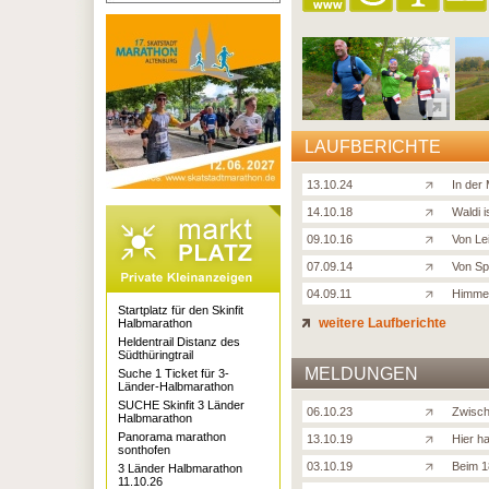
LAUFBERICHTE
13.10.24
In der 
14.10.18
Waldi i
09.10.16
Von Le
07.09.14
Von Sp
04.09.11
Himmel
Startplatz für den Skinfit
weitere Laufberichte
Halbmarathon
Heldentrail Distanz des
Südthüringtrail
MELDUNGEN
Suche 1 Ticket für 3-
Länder-Halbmarathon
SUCHE Skinfit 3 Länder
06.10.23
Zwisch
Halbmarathon
Panorama marathon
13.10.19
Hier h
sonthofen
03.10.19
Beim 1
3 Länder Halbmarathon
11.10.26