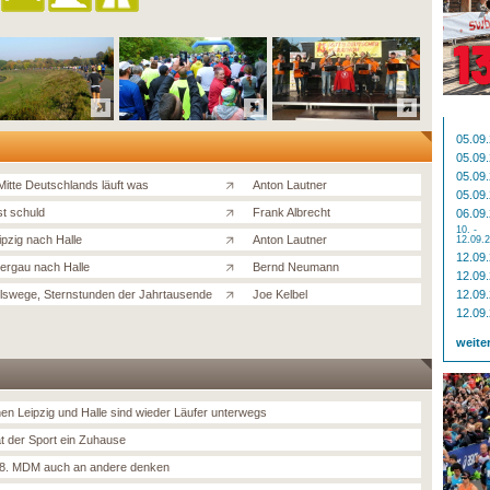
05.09
05.09
05.09
Mitte Deutschlands läuft was
Anton Lautner
05.09
st schuld
Frank Albrecht
06.09
10. -
ipzig nach Halle
Anton Lautner
12.09.
12.09
ergau nach Halle
Bernd Neumann
12.09
swege, Sternstunden der Jahrtausende
Joe Kelbel
12.09
12.09
weite
en Leipzig und Halle sind wieder Läufer unterwegs
at der Sport ein Zuhause
8. MDM auch an andere denken