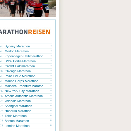
.26
Sydney Marathon
.26
Médoc Marathon
.26
Kopenhagen Halbmarathon
.26
BMW Berlin-Marathon
.26
Cardiff Halbmarathon
.26
Chicago Marathon
.26
Polar Circle Marathon
.26
Marine Corps Marathon
.26
Mainova Frankfurt Maratho...
.26
New York City Marathon
.26
Athens Authentic Marathon
.26
Valencia Marathon
.26
Shanghai Marathon
.26
Honolulu Marathon
.27
Tokio Marathon
.27
Boston Marathon
.27
London Marathon