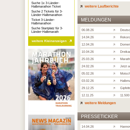
Suche 1x 3-Länder-
weitere Laufberichte
Halbmarathon Ticket
Suche 2 Tickets für 3-
Länder-Halbmarathon
MELDUNGEN
Ticket 3-Länder-
Halbmarathon
Suche Startplatz für 3-
06.08.26
Deutsc
Länder-Halbmarath
14.04.26
Rekord
12.04.26
Domeni
10.04.26
Dreika
25.03.26
Marath
24.02.26
Jetzt 
05.02.26
Motsch
03.02.26
Halbma
29.12.25
Gipfel
12.11.25
11.500
weitere Meldungen
PRESSETICKER
14.04.26
Hannov