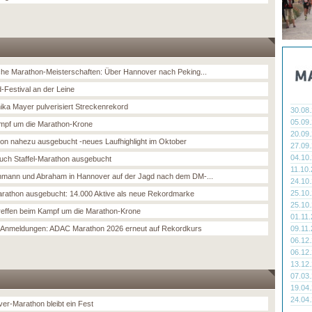
he Marathon-Meisterschaften: Über Hannover nach Peking...
-Festival an der Leine
ka Mayer pulverisiert Streckenrekord
30.08
05.09
mpf um die Marathon-Krone
20.09
on nahezu ausgebucht -neues Laufhighlight im Oktober
27.09
04.10
auch Staffel-Marathon ausgebucht
11.10
mann und Abraham in Hannover auf der Jagd nach dem DM-...
24.10
25.10
rathon ausgebucht: 14.000 Aktive als neue Rekordmarke
25.10
treffen beim Kampf um die Marathon-Krone
01.11
 Anmeldungen: ADAC Marathon 2026 erneut auf Rekordkurs
09.11
06.12
06.12
13.12
07.03
19.04
24.04
er-Marathon bleibt ein Fest