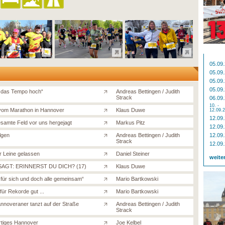
05.09
05.09
05.09
05.09
t das Tempo hoch“
Andreas Bettingen / Judith
Strack
06.09
10. -
 vom Marathon in Hannover
Klaus Duwe
12.09.
12.09
samte Feld vor uns hergejagt
Markus Pitz
12.09
olgen
Andreas Bettingen / Judith
12.09
Strack
12.09
r Leine gelassen
Daniel Steiner
weite
AGT: ERINNERST DU DICH? (17)
Klaus Duwe
 für sich und doch alle gemeinsam“
Mario Bartkowski
für Rekorde gut ...
Mario Bartkowski
nnoveraner tanzt auf der Straße
Andreas Bettingen / Judith
Strack
tiges Hannover
Joe Kelbel