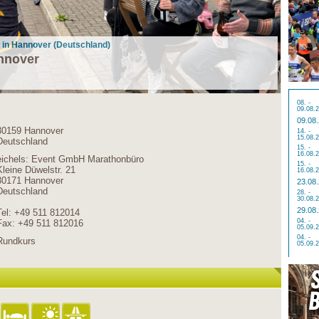
 in Hannover (Deutschland)
nnover
08. -
09.08.
09.08
30159 Hannover
14. -
15.08.
Deutschland
15. -
16.08.
eichels: Event GmbH Marathonbüro
15. -
Kleine Düwelstr. 21
16.08.
30171 Hannover
23.08
Deutschland
28. -
30.08.
29.08
Tel: +49 511 812014
04. -
Fax: +49 511 812016
05.09.
04. -
Rundkurs
05.09.