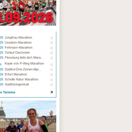
.26
Jungfrau-Marathon
.26
Usedom-Marathon
.26
Fehmarn-Marathon
.26
Torlauf Dachstein
.26
Flensburg liebt dich Mara...
Kopie von P-Weg Marathon
26
.26
Südtirol Drei Zinnen Alpi...
.26
Erfurt Marathon
.26
Scholle Natur Marathon
.26
Südthüringentrail
re Termine