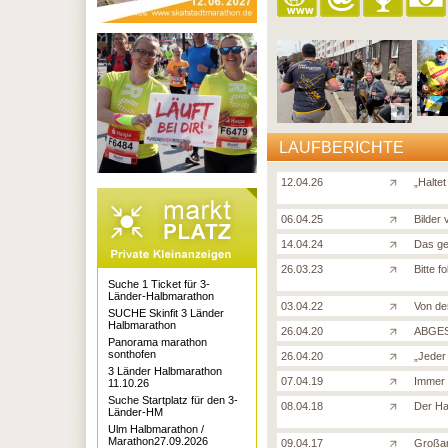
LAUFBERICHTE
12.04.26
„Halte
06.04.25
Bilder
14.04.24
Das ge
26.03.23
Bitte f
Suche 1 Ticket für 3-
Länder-Halbmarathon
03.04.22
Von de
SUCHE Skinfit 3 Länder
Halbmarathon
26.04.20
ABGES
Panorama marathon
sonthofen
26.04.20
„Jeder
3 Länder Halbmarathon
07.04.19
Immer 
11.10.26
Suche Startplatz für den 3-
08.04.18
Der Ha
Länder-HM
Ulm Halbmarathon /
Marathon27.09.2026
09.04.17
Großar