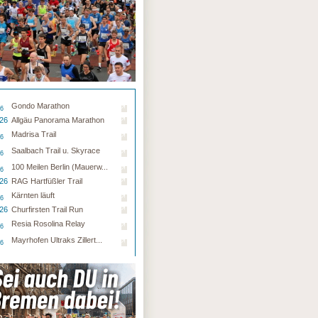
Gondo Marathon
26
.26
Allgäu Panorama Marathon
Madrisa Trail
26
Saalbach Trail u. Skyrace
26
100 Meilen Berlin (Mauerw...
26
.26
RAG Hartfüßler Trail
Kärnten läuft
26
.26
Churfirsten Trail Run
Resia Rosolina Relay
26
Mayrhofen Ultraks Zillert...
26