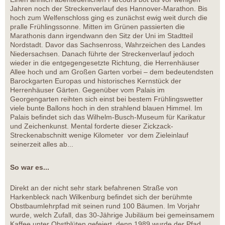
Jahren noch der Streckenverlauf des Hannover-Marathon. Bis
hoch zum Welfenschloss ging es zunächst ewig weit durch die
pralle Frühlingssonne. Mitten im Grünen passierten die
Marathonis dann irgendwann den Sitz der Uni im Stadtteil
Nordstadt. Davor das Sachsenross, Wahrzeichen des Landes
Niedersachsen. Danach führte der Streckenverlauf jedoch
wieder in die entgegengesetzte Richtung, die Herrenhäuser
Allee hoch und am Großen Garten vorbei – dem bedeutendsten
Barockgarten Europas und historisches Kernstück der
Herrenhäuser Gärten. Gegenüber vom Palais im
Georgengarten reihten sich einst bei bestem Frühlingswetter
viele bunte Ballons hoch in den strahlend blauen Himmel. Im
Palais befindet sich das Wilhelm-Busch-Museum für Karikatur
und Zeichenkunst. Mental forderte dieser Zickzack-
Streckenabschnitt wenige Kilometer vor dem Zieleinlauf
seinerzeit alles ab...
So war es...
Direkt an der nicht sehr stark befahrenen Straße von
Harkenbleck nach Wilkenburg befindet sich der berühmte
Obstbaumlehrpfad mit seinen rund 100 Bäumen. Im Vorjahr
wurde, welch Zufall, das 30-Jährige Jubiläum bei gemeinsamem
Kaffee unter Obstblüten gefeiert, denn 1989 wurde der Pfad