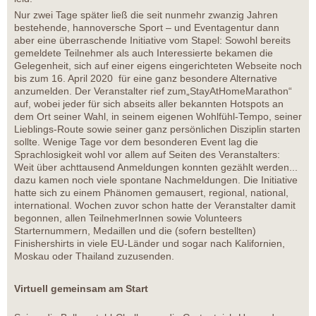
Nur zwei Tage später ließ die seit nunmehr zwanzig Jahren
bestehende, hannoversche Sport – und Eventagentur dann
aber eine überraschende Initiative vom Stapel: Sowohl bereits
gemeldete Teilnehmer als auch Interessierte bekamen die
Gelegenheit, sich auf einer eigens eingerichteten Webseite noch
bis zum 16. April 2020 für eine ganz besondere Alternative
anzumelden. Der Veranstalter rief zum„StayAtHomeMarathon“
auf, wobei jeder für sich abseits aller bekannten Hotspots an
dem Ort seiner Wahl, in seinem eigenen Wohlfühl-Tempo, seiner
Lieblings-Route sowie seiner ganz persönlichen Disziplin starten
sollte. Wenige Tage vor dem besonderen Event lag die
Sprachlosigkeit wohl vor allem auf Seiten des Veranstalters:
Weit über achttausend Anmeldungen konnten gezählt werden...
dazu kamen noch viele spontane Nachmeldungen. Die Initiative
hatte sich zu einem Phänomen gemausert, regional, national,
international. Wochen zuvor schon hatte der Veranstalter damit
begonnen, allen TeilnehmerInnen sowie Volunteers
Starternummern, Medaillen und die (sofern bestellten)
Finishershirts in viele EU-Länder und sogar nach Kalifornien,
Moskau oder Thailand zuzusenden.
Virtuell gemeinsam am Start