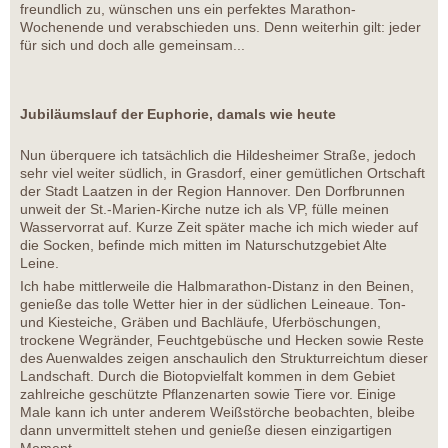
freundlich zu, wünschen uns ein perfektes Marathon-
Wochenende und verabschieden uns. Denn weiterhin gilt: jeder
für sich und doch alle gemeinsam...
Jubiläumslauf der Euphorie, damals wie heute
Nun überquere ich tatsächlich die Hildesheimer Straße, jedoch
sehr viel weiter südlich, in Grasdorf, einer gemütlichen Ortschaft
der Stadt Laatzen in der Region Hannover. Den Dorfbrunnen
unweit der St.-Marien-Kirche nutze ich als VP, fülle meinen
Wasservorrat auf. Kurze Zeit später mache ich mich wieder auf
die Socken, befinde mich mitten im Naturschutzgebiet Alte
Leine.
Ich habe mittlerweile die Halbmarathon-Distanz in den Beinen,
genieße das tolle Wetter hier in der südlichen Leineaue. Ton-
und Kiesteiche, Gräben und Bachläufe, Uferböschungen,
trockene Wegränder, Feuchtgebüsche und Hecken sowie Reste
des Auenwaldes zeigen anschaulich den Strukturreichtum dieser
Landschaft. Durch die Biotopvielfalt kommen in dem Gebiet
zahlreiche geschützte Pflanzenarten sowie Tiere vor. Einige
Male kann ich unter anderem Weißstörche beobachten, bleibe
dann unvermittelt stehen und genieße diesen einzigartigen