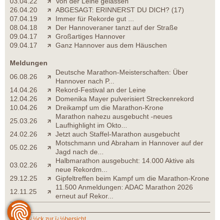
03.04.22
Von der Leine gelassen
26.04.20
ABGESAGT: ERINNERST DU DICH? (17)
07.04.19
Immer für Rekorde gut ...
08.04.18
Der Hannoveraner tanzt auf der Straße
09.04.17
Großartiges Hannover
09.04.17
Ganz Hannover aus dem Häuschen
Meldungen
Deutsche Marathon-Meisterschaften: Über
06.08.26
Hannover nach P...
14.04.26
Rekord-Festival an der Leine
12.04.26
Domenika Mayer pulverisiert Streckenrekord
10.04.26
Dreikampf um die Marathon-Krone
Marathon nahezu ausgebucht -neues
25.03.26
Laufhighlight im Okto...
24.02.26
Jetzt auch Staffel-Marathon ausgebucht
Motschmann und Abraham in Hannover auf der
05.02.26
Jagd nach de...
Halbmarathon ausgebucht: 14.000 Aktive als
03.02.26
neue Rekordm...
29.12.25
Gipfeltreffen beim Kampf um die Marathon-Krone
11.500 Anmeldungen: ADAC Marathon 2026
12.11.25
erneut auf Rekor...
zurï¿½ck zur ï¿½bersicht