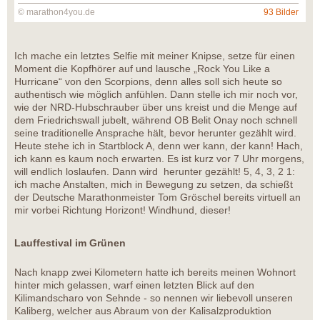
© marathon4you.de
93 Bilder
Ich mache ein letztes Selfie mit meiner Knipse, setze für einen
Moment die Kopfhörer auf und lausche „Rock You Like a
Hurricane“ von den Scorpions, denn alles soll sich heute so
authentisch wie möglich anfühlen. Dann stelle ich mir noch vor,
wie der NRD-Hubschrauber über uns kreist und die Menge auf
dem Friedrichswall jubelt, während OB Belit Onay noch schnell
seine traditionelle Ansprache hält, bevor herunter gezählt wird.
Heute stehe ich in Startblock A, denn wer kann, der kann! Hach,
ich kann es kaum noch erwarten. Es ist kurz vor 7 Uhr morgens,
will endlich loslaufen. Dann wird herunter gezählt! 5, 4, 3, 2 1:
ich mache Anstalten, mich in Bewegung zu setzen, da schießt
der Deutsche Marathonmeister Tom Gröschel bereits virtuell an
mir vorbei Richtung Horizont! Windhund, dieser!
Lauffestival im Grünen
Nach knapp zwei Kilometern hatte ich bereits meinen Wohnort
hinter mich gelassen, warf einen letzten Blick auf den
Kilimandscharo von Sehnde - so nennen wir liebevoll unseren
Kaliberg, welcher aus Abraum von der Kalisalzproduktion