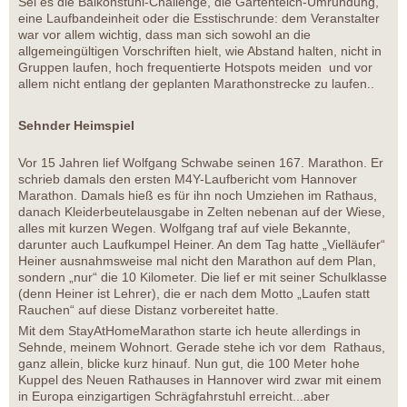
Sei es die Balkonstuhl-Challenge, die Gartenteich-Umrundung,
eine Laufbandeinheit oder die Esstischrunde: dem Veranstalter
war vor allem wichtig, dass man sich sowohl an die
allgemeingültigen Vorschriften hielt, wie Abstand halten, nicht in
Gruppen laufen, hoch frequentierte Hotspots meiden und vor
allem nicht entlang der geplanten Marathonstrecke zu laufen..
Sehnder Heimspiel
Vor 15 Jahren lief Wolfgang Schwabe seinen 167. Marathon. Er
schrieb damals den ersten M4Y-Laufbericht vom Hannover
Marathon. Damals hieß es für ihn noch Umziehen im Rathaus,
danach Kleiderbeutelausgabe in Zelten nebenan auf der Wiese,
alles mit kurzen Wegen. Wolfgang traf auf viele Bekannte,
darunter auch Laufkumpel Heiner. An dem Tag hatte „Vielläufer“
Heiner ausnahmsweise mal nicht den Marathon auf dem Plan,
sondern „nur“ die 10 Kilometer. Die lief er mit seiner Schulklasse
(denn Heiner ist Lehrer), die er nach dem Motto „Laufen statt
Rauchen“ auf diese Distanz vorbereitet hatte.
Mit dem StayAtHomeMarathon starte ich heute allerdings in
Sehnde, meinem Wohnort. Gerade stehe ich vor dem Rathaus,
ganz allein, blicke kurz hinauf. Nun gut, die 100 Meter hohe
Kuppel des Neuen Rathauses in Hannover wird zwar mit einem
in Europa einzigartigen Schrägfahrstuhl erreicht...aber