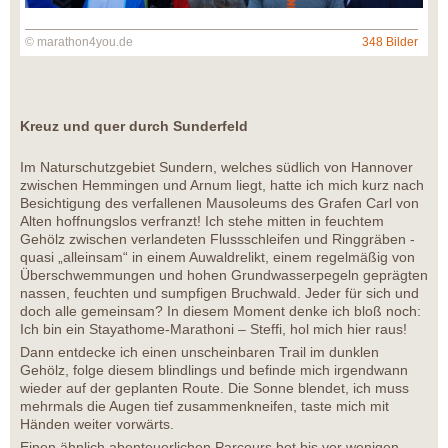
© marathon4you.de
348 Bilder
Kreuz und quer durch Sunderfeld
Im Naturschutzgebiet Sundern, welches südlich von Hannover
zwischen Hemmingen und Arnum liegt, hatte ich mich kurz nach
Besichtigung des verfallenen Mausoleums des Grafen Carl von
Alten hoffnungslos verfranzt! Ich stehe mitten in feuchtem
Gehölz zwischen verlandeten Flussschleifen und Ringgräben -
quasi „alleinsam“ in einem Auwaldrelikt, einem regelmäßig von
Überschwemmungen und hohen Grundwasserpegeln geprägten
nassen, feuchten und sumpfigen Bruchwald. Jeder für sich und
doch alle gemeinsam? In diesem Moment denke ich bloß noch:
Ich bin ein Stayathome-Marathoni – Steffi, hol mich hier raus!
Dann entdecke ich einen unscheinbaren Trail im dunklen
Gehölz, folge diesem blindlings und befinde mich irgendwann
wieder auf der geplanten Route. Die Sonne blendet, ich muss
mehrmals die Augen tief zusammenkneifen, taste mich mit
Händen weiter vorwärts.
Einen ähnlich abenteuerlichen Parcours bot bis vor wenigen