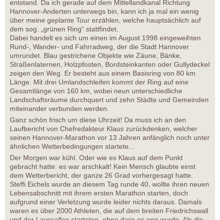
entstand. Da ich gerade auf dem Mittellandkanal Richtung
Hannover-Anderten unterwegs bin, kann ich ja mal ein wenig
über meine geplante Tour erzählen, welche hauptsächlich auf
dem sog. „grünen Ring“ stattfindet.
Dabei handelt es sich um einen im August 1998 eingeweihten
Rund-, Wander- und Fahrradweg, der die Stadt Hannover
umrundet. Blau gestrichene Objekte wie Zäune, Bänke,
Straßenlaternen, Holzpfosten, Bordsteinkanten oder Gullydeckel
zeigen den Weg. Er besteht aus einem Basisring von 80 km
Länge. Mit drei Umlandschleifen kommt der Ring auf eine
Gesamtlänge von 160 km, wobei neun unterschiedliche
Landschaftsräume durchquert und zehn Städte und Gemeinden
miteinander verbunden werden.
Ganz schön frisch um diese Uhrzeit! Da muss ich an den
Laufbericht von Chefredakteur Klaus zurückdenken, welcher
seinen Hannover-Marathon vor 13 Jahren anfänglich noch unter
ähnlichen Wetterbedingungen startete...
Der Morgen war kühl. Oder wie es Klaus auf dem Punkt
gebracht hatte: es war arschkalt! Kein Mensch glaubte einst
dem Wetterbericht, der ganze 26 Grad vorhergesagt hatte.
Steffi Eichels wurde an diesem Tag runde 40, wollte ihren neuen
Lebensabschnitt mit ihrem ersten Marathon starten, doch
aufgrund einer Verletzung wurde leider nichts daraus. Damals
waren es über 2000 Athleten, die auf dem breiten Friedrichswall
und der Lavesallee starteten, ohne dass es eng wurde. Als die