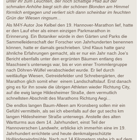
unter ihr zum Leuchten, der noch schattige Pfad auf der
schmalen Anhöhe biegt sich der schönen Blonden am Himmel
förmlich entgegen und verliert sich dann scheinbar im feuchten
Grün der Wiesen ringsum...
Als M4Y-Autor Joe Kelbel den 19. Hannover-Marathon lief, hatte
er den Lauf eher als einen einzigen Parkmarathon in
Erinnerung. Ein Botaniker würde in den Gärten und Parks die
Sammelleidenschaft der Forscher von Jahrhunderten benennen
können, hatte er damals geschrieben. Und Klaus hatte ganz
ähnliche Erfahrungen gemacht, als er nur ein Jahr nach Joe's
Bericht ebenfalls unter den ergrünten Bäumen entlang des
Maschsee's unterwegs war, bis er von einer Trommlergruppe
nach Döhren-Wülfel verabschiedet wurde. Er lief durch
weitläufige Wiesen, Getreidefelder und Schrebergärten, der
Marathon glich somit eher einem Landschaftslauf. Erst danach
ging es für ihn sowie die übrigen Athleten wieder Richtung City,
auf die ewig lange Hildesheimer Straße, dem vermutlich
schnellsten Abschnitt des Marathons Richtung Aegi...
Die endlos langen Baum-Alleen am Kronsberg sollen mir ein
Gefühl vermitteln, als sei ich ebenfalls auf der gut sechs km
langen Hildesheimer Straße unterwegs. Anstelle des alten
Wartturms aus dem 14. Jahrhundert, einst Teil der
Hannoverschen Landwehr, erblicke ich immerhin eine im 19.
Jahrhundert errichtete und heute denkmalgeschützte
Holländerwindmühle. Nach gut 14 Kilometern stehe ich auf dem