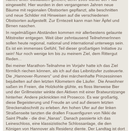
eingeweiht. Hier wurden in den vergangenen Jahren neue
Bäume mit regionalen Obstsorten gepflanzt, alte beschnitten
und neue Schilder mit Hinweisen auf die verschiedenen
Obstsorten aufgestellt. Zur Erntezeit kann man hier Äpfel und
Birnen naschen.
In regelmäßigen Abständen kommen mir allerbestens gelaunte
Mitstreiter entgegen. Weit über zehntausend TeilnehmerInnen
sollen heute regional, national und international unterwegs sein.
Es ist ein immenses Gefühl, Teil dieser großartigen Initiative zu
sein! Nur noch wenige km bis zu meinem Ziel, dem Rittergut
Reden...
Bei meiner Marathon-Teilnahme im Vorjahr hatte ich das Ziel
förmlich riechen können, als ich auf das Leibnitzufer zusteuerte.
Die „Hannover-Runners“ und drei märchenhafte Prinzessinnen
bejubelten auf den letzten Kilometern die Läufer. Die Anwohner
saßen im Freien, die Holzkohle glühte, es floss literweise Bier
und der Grillmeister winkte den Aktiven mit einer Bratwurstzange
hinterher. Andere picknickten mit Prosecco. Es war großartig,
diese Begeisterung und Freude an und auf diesem letzten
Streckenabschnitt zu erleben. Am hohen Ufer auf der linken
Straßenseite tanzten die drallen Frauenfiguren von Nikki de
Saint Phalle - die drei „Nanas“. Danach passierte ich das
Leineschloss, eine klassizistische Schlossanlage, die den
Königen von Hannover als Residenz diente. Der Landtag ist dort