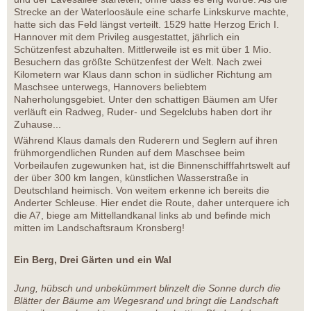
Strecke an der Waterloosäule eine scharfe Linkskurve machte,
hatte sich das Feld längst verteilt. 1529 hatte Herzog Erich I.
Hannover mit dem Privileg ausgestattet, jährlich ein
Schützenfest abzuhalten. Mittlerweile ist es mit über 1 Mio.
Besuchern das größte Schützenfest der Welt. Nach zwei
Kilometern war Klaus dann schon in südlicher Richtung am
Maschsee unterwegs, Hannovers beliebtem
Naherholungsgebiet. Unter den schattigen Bäumen am Ufer
verläuft ein Radweg, Ruder- und Segelclubs haben dort ihr
Zuhause...
Während Klaus damals den Ruderern und Seglern auf ihren
frühmorgendlichen Runden auf dem Maschsee beim
Vorbeilaufen zugewunken hat, ist die Binnenschifffahrtswelt auf
der über 300 km langen, künstlichen Wasserstraße in
Deutschland heimisch. Von weitem erkenne ich bereits die
Anderter Schleuse. Hier endet die Route, daher unterquere ich
die A7, biege am Mittellandkanal links ab und befinde mich
mitten im Landschaftsraum Kronsberg!
Ein Berg, Drei Gärten und ein Wal
Jung, hübsch und unbekümmert blinzelt die Sonne durch die
Blätter der Bäume am Wegesrand und bringt die Landschaft