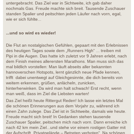
untergebracht. Das Ziel war in Sichtweite, ich gab daher
nochmals Gas. Freude machte sich breit. Tausende Zuschauer
standen Spalier und peitschten jeden Läufer nach vorn, egal,
wie er sich fühlte...
...und so wird es wieder!
Die Flut an nostalgischen Gefühlen, gepaart mit den Erlebnissen
des heutigen Tages sowie dem „Runners High“ ... treiben mit
Pipi in die Augen. Das hatte ich zuletzt vor 9 Jahren erlebt, nach
dem Finish meines allerersten Marathons. Man muss sich das
mal bildlich vorstellen: Man läuft abseits aller bekannten
hannoverschen Hotspots, lernt gänzlich neue Pfade kennen,
trifft dabei unentwegt auf Gleichgesinnte, die dich bereits von
weitem erkennen, grüßen, anlächeln, zunicken,
hinterherwinken. Da wird man halt schwach! Erst recht, wenn
man weiß, dass im Ziel die Liebsten warten!
Das Ziel heißt heute Rittergut Reden! Ich lasse ein letztes Mal
die schönen Erinnerungen aus dem Vorjahr zu, während ich
einen Zahn zulege. Das Ziel ist in Sichtweite, damals wie heute.
Freude macht sich breit! In Gedanken stehen tausende
Zuschauer Spalier, peitschen mich nach vorn. Dann erreiche ich
nach 42 km mein Ziel...und stehe vor einem rostigen Gatter mit
der Aufschrift „Privatgelände – Betreten verboten“. Na schönen