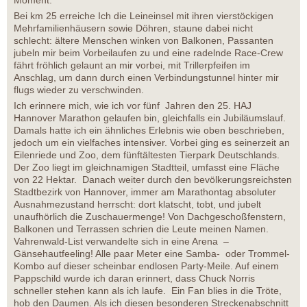
Moment.
Bei km 25 erreiche Ich die Leineinsel mit ihren vierstöckigen
Mehrfamilienhäusern sowie Döhren, staune dabei nicht
schlecht: ältere Menschen winken von Balkonen, Passanten
jubeln mir beim Vorbeilaufen zu und eine radelnde Race-Crew
fährt fröhlich gelaunt an mir vorbei, mit Trillerpfeifen im
Anschlag, um dann durch einen Verbindungstunnel hinter mir
flugs wieder zu verschwinden.
Ich erinnere mich, wie ich vor fünf Jahren den 25. HAJ
Hannover Marathon gelaufen bin, gleichfalls ein Jubiläumslauf.
Damals hatte ich ein ähnliches Erlebnis wie oben beschrieben,
jedoch um ein vielfaches intensiver. Vorbei ging es seinerzeit an
Eilenriede und Zoo, dem fünftältesten Tierpark Deutschlands.
Der Zoo liegt im gleichnamigen Stadtteil, umfasst eine Fläche
von 22 Hektar. Danach weiter durch den bevölkerungsreichsten
Stadtbezirk von Hannover, immer am Marathontag absoluter
Ausnahmezustand herrscht: dort klatscht, tobt, und jubelt
unaufhörlich die Zuschauermenge! Von Dachgeschoßfenstern,
Balkonen und Terrassen schrien die Leute meinen Namen.
Vahrenwald-List verwandelte sich in eine Arena –
Gänsehautfeeling! Alle paar Meter eine Samba- oder Trommel-
Kombo auf dieser scheinbar endlosen Party-Meile. Auf einem
Pappschild wurde ich daran erinnert, dass Chuck Norris
schneller stehen kann als ich laufe. Ein Fan blies in die Tröte,
hob den Daumen. Als ich diesen besonderen Streckenabschnitt