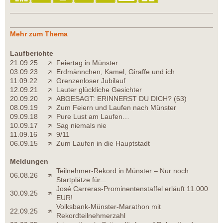
Mehr zum Thema
Laufberichte
21.09.25
Feiertag in Münster
03.09.23
Erdmännchen, Kamel, Giraffe und ich
11.09.22
Grenzenloser Jubilauf
12.09.21
Lauter glückliche Gesichter
20.09.20
ABGESAGT: ERINNERST DU DICH? (63)
08.09.19
Zum Feiern und Laufen nach Münster
09.09.18
Pure Lust am Laufen…
10.09.17
Sag niemals nie
11.09.16
9/11
06.09.15
Zum Laufen in die Hauptstadt
Meldungen
Teilnehmer-Rekord in Münster – Nur noch
06.08.26
Startplätze für...
José Carreras-Prominentenstaffel erläuft 11.000
30.09.25
EUR!
Volksbank-Münster-Marathon mit
22.09.25
Rekordteilnehmerzahl