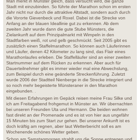
Man merkt in Münster gleich, dass versucht wird, die ganze
Stadt mit einzubinden. So führte der Marathon schon im ersten
Jahr nicht nur durch die attraktive Altstadt, sondern auch durch
die Vororte Gievenbeck und Roxel. Dabei ist die Strecke von
Anfang an der blauen Ideallinie gut zu erkennen. Ab dem
zweiten Jahr wurde dann die gute Stube Münsters, die
Zielankunft auf dem Prinzipalmarkt mit Wimpeln in den
Stadtfarben weiß, rot und gelb geschmückt. Seit 2005 gibt es
zusätzlich einen Staffelmarathon. So können auch Läuferinnen
und Läufer, denen 42 Kilometer zu lang sind, das Flair eines
Marathonlaufes erleben. Die Staffelläufer sind an einer zweiten
Startnummer auf dem Rücken zu erkennen. Aber auch für
Dauerteilnehmer gibt es immer wieder mal eine Abwechslung,
zum Beispiel durch eine geänderte Streckenführung. Zuletzt
wurde 2006 der Stadtteil Nienberge in die Strecke integriert und
so noch mehr begeisterte Münsteraner in den Marathon
eingebunden. .
Mit diesen Erfahrungen im Gepäck reisen meine Frau Silke und
ich am Freitagabend frohgemut in Münster an. Wir übernachten
bei unseren Freunden Uta und Hermann. Die beiden wohnen
fast direkt an der Promenade und es ist von hier aus ungefähr
15 Minuten bis zum Start zur gehen. Bei unserer Ankunft ist es
doch kräftig am regnen, aber laut Wetterbericht soll es am
Wochenende schönes Wetter geben.
Schon am Samstagmorgen strahlt uns die Sonne entgegen und