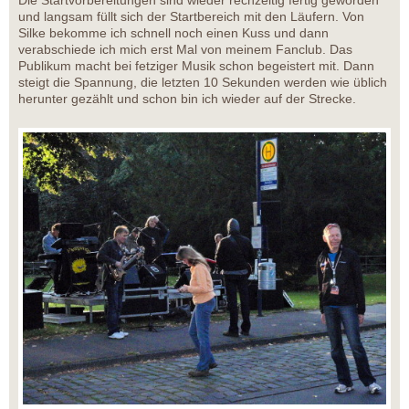
und langsam füllt sich der Startbereich mit den Läufern. Von
Silke bekomme ich schnell noch einen Kuss und dann
verabschiede ich mich erst Mal von meinem Fanclub. Das
Publikum macht bei fetziger Musik schon begeistert mit. Dann
steigt die Spannung, die letzten 10 Sekunden werden wie üblich
herunter gezählt und schon bin ich wieder auf der Strecke.