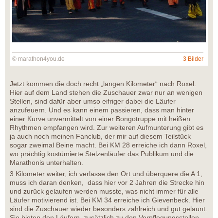
© marathon4you.de
3 Bilder
Jetzt kommen die doch recht „langen Kilometer“ nach Roxel.
Hier auf dem Land stehen die Zuschauer zwar nur an wenigen
Stellen, sind dafür aber umso eifriger dabei die Läufer
anzufeuern. Und es kann einem passieren, dass man hinter
einer Kurve unvermittelt von einer Bongotruppe mit heißen
Rhythmen empfangen wird. Zur weiteren Aufmunterung gibt es
ja auch noch meinen Fanclub, der mir auf diesem Teilstück
sogar zweimal Beine macht. Bei KM 28 erreiche ich dann Roxel,
wo prächtig kostümierte Stelzenläufer das Publikum und die
Marathonis unterhalten.
3 Kilometer weiter, ich verlasse den Ort und überquere die A 1,
muss ich daran denken, dass hier vor 2 Jahren die Strecke hin
und zurück gelaufen werden musste, was nicht immer für alle
Läufer motivierend ist. Bei KM 34 erreiche ich Gievenbeck. Hier
sind die Zuschauer wieder besonders zahlreich und gut gelaunt.
Sie bieten den Läufern, zusätzlich zu den Verpflegungsstellen