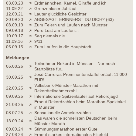
03.09.23
Erdmännchen, Kamel, Giraffe und ich
11.09.22
Grenzenloser Jubilauf
12.09.21
Lauter glückliche Gesichter
20.09.20
ABGESAGT: ERINNERST DU DICH? (63)
08.09.19
Zum Feiern und Laufen nach Münster
09.09.18
Pure Lust am Laufen…
10.09.17
Sag niemals nie
11.09.16
9/11
06.09.15
Zum Laufen in die Hauptstadt
Meldungen
Teilnehmer-Rekord in Münster – Nur noch
06.08.26
Startplätze für...
José Carreras-Prominentenstaffel erläuft 11.000
30.09.25
EUR!
Volksbank-Münster-Marathon mit
22.09.25
Rekordteilnehmerzahl
09.09.25
Internationale Spitzenläufer auf Rekordjagd
Erneut Rekordzahlen beim Marathon-Spektakel
21.08.25
in Münster
08.07.25
Sensationelle Anmeldezahlen
Das waren die schnellsten Deutschen beim
13.09.24
Münster Marath...
09.09.24
Stimmungsmarathon erster Güte
27.08.24
Erneut starkes internationales Elitefeld