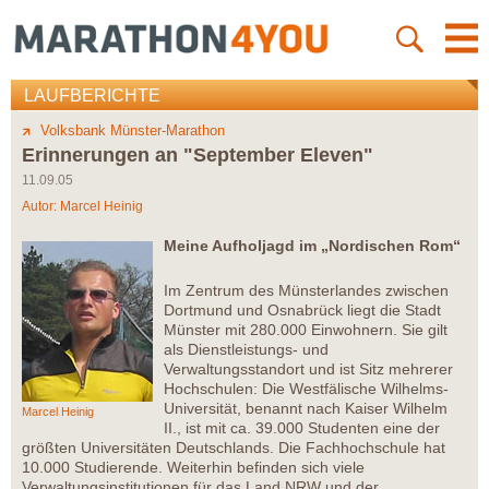
LAUFBERICHTE
Volksbank Münster-Marathon
Erinnerungen an "September Eleven"
11.09.05
Autor:
Marcel Heinig
Meine Aufholjagd im „Nordischen Rom“
Im Zentrum des Münsterlandes zwischen
Dortmund und Osnabrück liegt die Stadt
Münster mit 280.000 Einwohnern. Sie gilt
als Dienstleistungs- und
Verwaltungsstandort und ist Sitz mehrerer
Hochschulen: Die Westfälische Wilhelms-
Universität, benannt nach Kaiser Wilhelm
Marcel Heinig
II., ist mit ca. 39.000 Studenten eine der
größten Universitäten Deutschlands. Die Fachhochschule hat
10.000 Studierende. Weiterhin befinden sich viele
Verwaltungsinstitutionen für das Land NRW und der