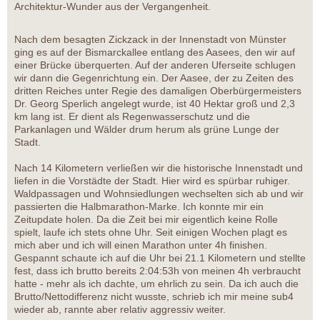
Architektur-Wunder aus der Vergangenheit.
Nach dem besagten Zickzack in der Innenstadt von Münster
ging es auf der Bismarckallee entlang des Aasees, den wir auf
einer Brücke überquerten. Auf der anderen Uferseite schlugen
wir dann die Gegenrichtung ein. Der Aasee, der zu Zeiten des
dritten Reiches unter Regie des damaligen Oberbürgermeisters
Dr. Georg Sperlich angelegt wurde, ist 40 Hektar groß und 2,3
km lang ist. Er dient als Regenwasserschutz und die
Parkanlagen und Wälder drum herum als grüne Lunge der
Stadt.
Nach 14 Kilometern verließen wir die historische Innenstadt und
liefen in die Vorstädte der Stadt. Hier wird es spürbar ruhiger.
Waldpassagen und Wohnsiedlungen wechselten sich ab und wir
passierten die Halbmarathon-Marke. Ich konnte mir ein
Zeitupdate holen. Da die Zeit bei mir eigentlich keine Rolle
spielt, laufe ich stets ohne Uhr. Seit einigen Wochen plagt es
mich aber und ich will einen Marathon unter 4h finishen.
Gespannt schaute ich auf die Uhr bei 21.1 Kilometern und stellte
fest, dass ich brutto bereits 2:04:53h von meinen 4h verbraucht
hatte - mehr als ich dachte, um ehrlich zu sein. Da ich auch die
Brutto/Nettodifferenz nicht wusste, schrieb ich mir meine sub4
wieder ab, rannte aber relativ aggressiv weiter.