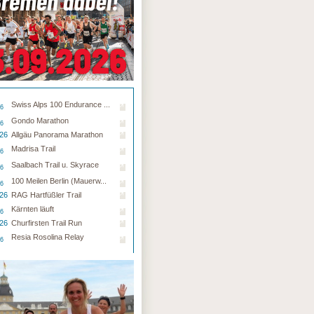
Swiss Alps 100 Endurance ...
26
Gondo Marathon
26
.26
Allgäu Panorama Marathon
Madrisa Trail
26
Saalbach Trail u. Skyrace
26
100 Meilen Berlin (Mauerw...
26
.26
RAG Hartfüßler Trail
Kärnten läuft
26
.26
Churfirsten Trail Run
Resia Rosolina Relay
26