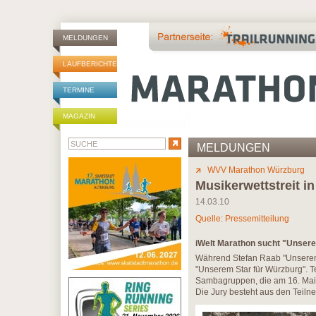
MELDUNGEN
LAUFBERICHTE
TERMINE
MAGAZIN
MELDUNGEN
WVV Marathon Würzburg
Musikerwettstreit i
14.03.10
Quelle: Pressemitteilung
iWelt Marathon sucht "Unsere
Während Stefan Raab "Unseren S
"Unserem Star für Würzburg". 
Sambagruppen, die am 16. Mai
Die Jury besteht aus den Teil