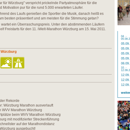
ar für Würzburg" verspricht prickelnde Partyatmosphäre für die
Motivation pur für die rund 5.000 erwarteten Läufer.
hrend des Laufs genießen die Sportler die Musik, danach heißt es
am besten präsentiert und am meisten für die Stimmung getan?
e wartet ein Überraschungspreis. Unter den abstimmenden Läufern
elf Freistarts für den 11. iWelt-Marathon Würzburg am 15. Mai 2011.
04. -
05.09.
05.09
05.09
 Würzburg
05.09
05.09
06.09
10. -
12.09.
12.09
12.09
12.09
weite
der Rekorde
r: Würzburg Marathon ausverlauft
en WVV Marathon Würzburg
artplätze beim WVV Marathon Würzburg
rg mit modifizierter Streckenführung
hnellster auf der Marathondistanz
Würzburg ausgebucht!