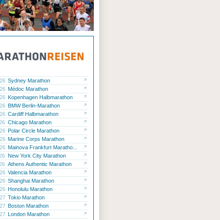
.26
Sydney Marathon
.26
Médoc Marathon
.26
Kopenhagen Halbmarathon
.26
BMW Berlin-Marathon
.26
Cardiff Halbmarathon
.26
Chicago Marathon
.26
Polar Circle Marathon
.26
Marine Corps Marathon
.26
Mainova Frankfurt Maratho...
.26
New York City Marathon
.26
Athens Authentic Marathon
.26
Valencia Marathon
.26
Shanghai Marathon
.26
Honolulu Marathon
.27
Tokio Marathon
.27
Boston Marathon
.27
London Marathon