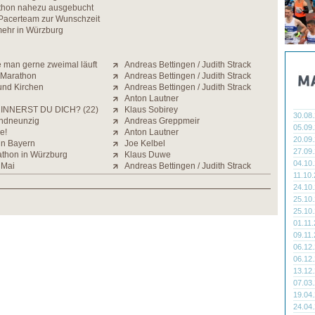
thon nahezu ausgebucht
Pacerteam zur Wunschzeit
ehr in Würzburg
e man gerne zweimal läuft
Andreas Bettingen / Judith Strack
 Marathon
Andreas Bettingen / Judith Strack
und Kirchen
Andreas Bettingen / Judith Strack
Anton Lautner
INNERST DU DICH? (22)
Klaus Sobirey
30.08
ndneunzig
Andreas Greppmeir
05.09
e!
Anton Lautner
20.09
in Bayern
Joe Kelbel
27.09
athon in Würzburg
Klaus Duwe
04.10
 Mai
Andreas Bettingen / Judith Strack
11.10
24.10
25.10
25.10
01.11
09.11
06.12
06.12
13.12
07.03
19.04
24.04