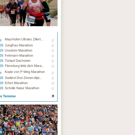
Mayrhofen Ultraks Zillert...
26
.26
Jungfrau-Marathon
.26
Usedom-Marathon
.26
Fehmarn-Marathon
.26
Torlauf Dachstein
.26
Flensburg liebt dich Mara...
Kopie von P-Weg Marathon
26
.26
Südtirol Drei Zinnen Alpi...
.26
Erfurt Marathon
.26
Scholle Natur Marathon
re Termine