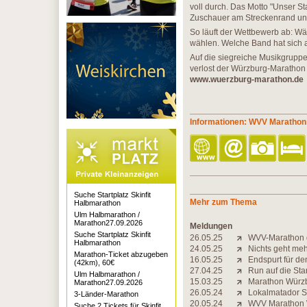
voll durch. Das Motto "Unser St
Zuschauer am Streckenrand und 
So läuft der Wettbewerb ab: Wä
wählen. Welche Band hat sich 
Auf die siegreiche Musikgrupp
verlost der Würzburg-Marathon 
www.wuerzburg-marathon.de
Informationen: WVV Marathon
Suche Startplatz Skinfit
Mehr zum Thema
Halbmarathon
Ulm Halbmarathon /
Marathon27.09.2026
Meldungen
Suche Startplatz Skinfit
26.05.25
WVV-Marathon 
Halbmarathon
24.05.25
Nichts geht meh
Marathon-Ticket abzugeben
16.05.25
Endspurt für d
(42km), 60€
27.04.25
Run auf die St
Ulm Halbmarathon /
15.03.25
Marathon Würzbu
Marathon27.09.2026
26.05.24
Lokalmatador Sc
3-Länder-Marathon
20.05.24
WVV Marathon 
Suche 2 Tickets für Skinfit