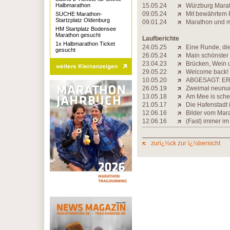
Halbmarathon
15.05.24
Würzburg Mara
09.05.24
Mit bewährtem 
SUCHE Marathon-
Startzplatz Oldenburg
09.01.24
Marathon und m
HM Startplatz Bodensee
Marathon gesucht
Laufberichte
1x Halbmarathon Ticket
24.05.25
Eine Runde, di
gesucht
26.05.24
Main schönster
23.04.23
Brücken, Wein 
29.05.22
Welcome back!
10.05.20
ABGESAGT: ER
26.05.19
Zweimal neunu
13.05.18
Am Mee is sche
21.05.17
Die Hafenstadt 
12.06.16
Bilder vom Mar
12.06.16
(Fast) immer im
zurï¿½ck zur ï¿½bersicht