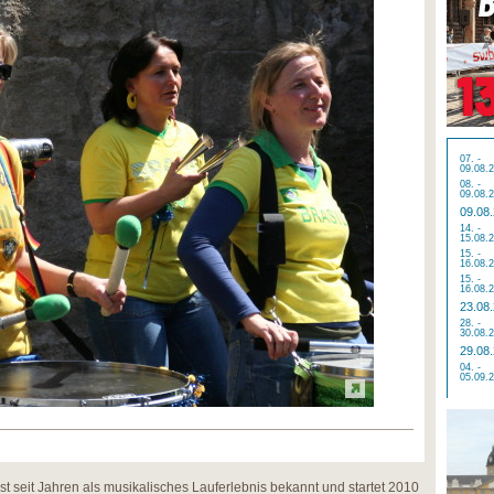
07. -
09.08.
08. -
09.08.
09.08
14. -
15.08.
15. -
16.08.
15. -
16.08.
23.08
28. -
30.08.
29.08
04. -
05.09.
t seit Jahren als musikalisches Lauferlebnis bekannt und startet 2010