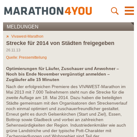
MELDUNGEN
Vivawest-Marathon
Strecke für 2014 von Städten freigegeben
26.11.13
Quelle: Pressemitteilung
Optimierungen für Läufer, Zuschauer und Anwohner –
Noch bis Ende November vergünstigt anmelden –
Zugläufer alle 15 Minuten
Nach der erfolgreichen Premiere des VIVAWEST-Marathon im
Mai 2013 mit 7.000 Teilnehmern steht nun die Strecke für die
zweite Auflage am 18. Mai 2014. Dazu haben die beteiligten
Städte gemeinsam mit den Organisatoren den Streckenverlauf
noch einmal optimiert und zuschauerfreundlicher gestaltet.
Erneut geht es durch Gelsenkirchen (Start und Ziel), Essen,
Bottrop sowie Gladbeck und vorbei an zahlreichen
Sehenswürdigkeiten der Region. Industriedenkmäler wie auch
grüne Landstriche und der typische Pott-Charakter mit
Zechensiedlungen und Wohngebiet sind Teil der