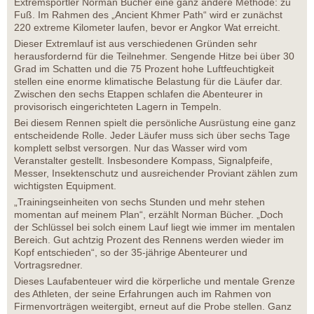
Extremsportler Norman Bücher eine ganz andere Methode: zu
Fuß. Im Rahmen des „Ancient Khmer Path“ wird er zunächst
220 extreme Kilometer laufen, bevor er Angkor Wat erreicht.
Dieser Extremlauf ist aus verschiedenen Gründen sehr
herausfordernd für die Teilnehmer. Sengende Hitze bei über 30
Grad im Schatten und die 75 Prozent hohe Luftfeuchtigkeit
stellen eine enorme klimatische Belastung für die Läufer dar.
Zwischen den sechs Etappen schlafen die Abenteurer in
provisorisch eingerichteten Lagern in Tempeln.
Bei diesem Rennen spielt die persönliche Ausrüstung eine ganz
entscheidende Rolle. Jeder Läufer muss sich über sechs Tage
komplett selbst versorgen. Nur das Wasser wird vom
Veranstalter gestellt. Insbesondere Kompass, Signalpfeife,
Messer, Insektenschutz und ausreichender Proviant zählen zum
wichtigsten Equipment.
„Trainingseinheiten von sechs Stunden und mehr stehen
momentan auf meinem Plan“, erzählt Norman Bücher. „Doch
der Schlüssel bei solch einem Lauf liegt wie immer im mentalen
Bereich. Gut achtzig Prozent des Rennens werden wieder im
Kopf entschieden“, so der 35-jährige Abenteurer und
Vortragsredner.
Dieses Laufabenteuer wird die körperliche und mentale Grenze
des Athleten, der seine Erfahrungen auch im Rahmen von
Firmenvorträgen weitergibt, erneut auf die Probe stellen. Ganz