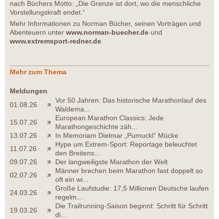
nach Büchers Motto: „Die Grenze ist dort, wo die menschliche
Vorstellungskraft endet.“
Mehr Informationen zu Norman Bücher, seinen Vorträgen und
Abenteuern unter
www.norman-buecher.de
und
www.extremsport-redner.de
Mehr zum Thema
Meldungen
Vor 50 Jahren: Das historische Marathonlauf des
01.08.26
Waldema...
European Marathon Classics: Jede
15.07.26
Marathongeschichte zäh...
13.07.26
In Memoriam Dietmar „Pumuckl“ Mücke
Hype um Extrem-Sport: Reportage beleuchtet
11.07.26
den Breitens...
09.07.26
Der langweiligste Marathon der Welt
Männer brechen beim Marathon fast doppelt so
02.07.26
oft ein wi...
Große Laufstudie: 17,5 Millionen Deutsche laufen
24.03.26
regelm...
Die Trailrunning-Saison beginnt: Schritt für Schritt
19.03.26
di...