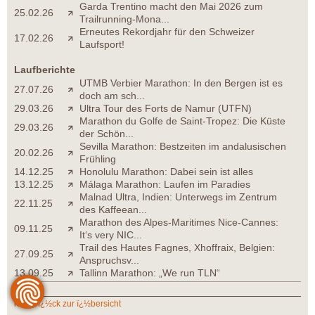
Garda Trentino macht den Mai 2026 zum
25.02.26
Trailrunning-Mona...
Erneutes Rekordjahr für den Schweizer
17.02.26
Laufsport!
Laufberichte
UTMB Verbier Marathon: In den Bergen ist es
27.07.26
doch am sch...
29.03.26
Ultra Tour des Forts de Namur (UTFN)
Marathon du Golfe de Saint-Tropez: Die Küste
29.03.26
der Schön...
Sevilla Marathon: Bestzeiten im andalusischen
20.02.26
Frühling
14.12.25
Honolulu Marathon: Dabei sein ist alles
13.12.25
Málaga Marathon: Laufen im Paradies
Malnad Ultra, Indien: Unterwegs im Zentrum
22.11.25
des Kaffeean...
Marathon des Alpes-Maritimes Nice-Cannes:
09.11.25
It‘s very NIC...
Trail des Hautes Fagnes, Xhoffraix, Belgien:
27.09.25
Anspruchsv...
13.09.25
Tallinn Marathon: „We run TLN“
zurï¿½ck zur ï¿½bersicht