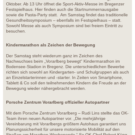
Oktober. Ab 13 Uhr öffnet die Sport-Aktiv-Messe im Bregenzer
Festspielhaus. Hier finden auch die Startnummernausgabe
sowie die Pasta-Party statt. Am Samstag findet das traditionelle
Gesundheitssymposium – ebenfalls im Festspielhaus – statt.
Sowohl Messe als auch Symposium sind bei freiem Eintritt zu
besuchen.
Kindermarathon als Zeichen der Bewegung
Der Samstag steht wiederum ganz im Zeichen des
Nachwuchses beim „Vorarlberg bewegt“ Kindermarathon im
Bodensee-Stadion in Bregenz. Die unterschiedlichen Bewerbe
richten sich sowohl an Kindergarten- und Schulgruppen als auch
an Einzelstarterinnen und -starter. In Zeiten von Smartphone,
Tablett & Co soll den teilnehmenden Kindern die Freude an der
Bewegung wieder nähergebracht werden.
Porsche Zentrum Vorarlberg offizieller Autopartner
Mit dem Porsche Zentrum Vorarlberg – Rudi Lins stellte das OK-
Team ihren neuen Autopartner vor. „Die mehrjährige
Vereinbarung mit Vorarlbergs größtem Autohaus garantiert uns
Planungssicherheit für unsere motorisierte Mobilität auf den
Straßen am Marathon-Wochenende.“ So OK-Chef Robert Küng.