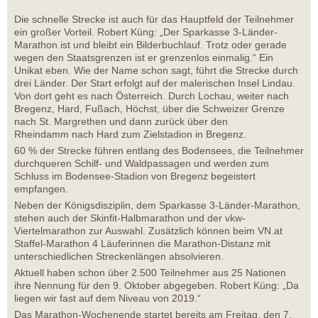
Die schnelle Strecke ist auch für das Hauptfeld der Teilnehmer
ein großer Vorteil. Robert Küng: „Der Sparkasse 3-Länder-
Marathon ist und bleibt ein Bilderbuchlauf. Trotz oder gerade
wegen den Staatsgrenzen ist er grenzenlos einmalig.“ Ein
Unikat eben. Wie der Name schon sagt, führt die Strecke durch
drei Länder. Der Start erfolgt auf der malerischen Insel Lindau.
Von dort geht es nach Österreich. Durch Lochau, weiter nach
Bregenz, Hard, Fußach, Höchst, über die Schweizer Grenze
nach St. Margrethen und dann zurück über den
Rheindamm nach Hard zum Zielstadion in Bregenz.
60 % der Strecke führen entlang des Bodensees, die Teilnehmer
durchqueren Schilf- und Waldpassagen und werden zum
Schluss im Bodensee-Stadion von Bregenz begeistert
empfangen.
Neben der Königsdisziplin, dem Sparkasse 3-Länder-Marathon,
stehen auch der Skinfit-Halbmarathon und der vkw-
Viertelmarathon zur Auswahl. Zusätzlich können beim VN.at
Staffel-Marathon 4 Läuferinnen die Marathon-Distanz mit
unterschiedlichen Streckenlängen absolvieren.
Aktuell haben schon über 2.500 Teilnehmer aus 25 Nationen
ihre Nennung für den 9. Oktober abgegeben. Robert Küng: „Da
liegen wir fast auf dem Niveau von 2019.“
Das Marathon-Wochenende startet bereits am Freitag, den 7.