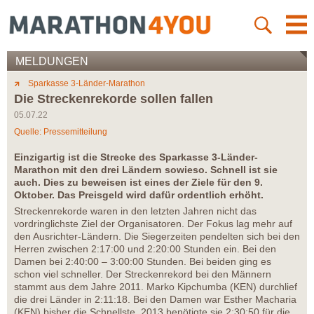
MELDUNGEN
Sparkasse 3-Länder-Marathon
Die Streckenrekorde sollen fallen
05.07.22
Quelle: Pressemitteilung
Einzigartig ist die Strecke des Sparkasse 3-Länder-
Marathon mit den drei Ländern sowieso. Schnell ist sie
auch. Dies zu beweisen ist eines der Ziele für den 9.
Oktober. Das Preisgeld wird dafür ordentlich erhöht.
Streckenrekorde waren in den letzten Jahren nicht das
vordringlichste Ziel der Organisatoren. Der Fokus lag mehr auf
den Ausrichter-Ländern. Die Siegerzeiten pendelten sich bei den
Herren zwischen 2:17:00 und 2:20:00 Stunden ein. Bei den
Damen bei 2:40:00 – 3:00:00 Stunden. Bei beiden ging es
schon viel schneller. Der Streckenrekord bei den Männern
stammt aus dem Jahre 2011. Marko Kipchumba (KEN) durchlief
die drei Länder in 2:11:18. Bei den Damen war Esther Macharia
(KEN) bisher die Schnellste. 2013 benötigte sie 2:30:50 für die