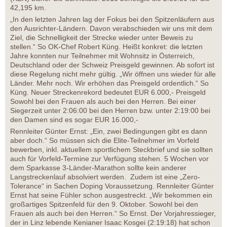
42,195 km.
„In den letzten Jahren lag der Fokus bei den Spitzenläufern aus
den Ausrichter-Ländern. Davon verabschieden wir uns mit dem
Ziel, die Schnelligkeit der Strecke wieder unter Beweis zu
stellen.“ So OK-Chef Robert Küng. Heißt konkret: die letzten
Jahre konnten nur Teilnehmer mit Wohnsitz in Österreich,
Deutschland oder der Schweiz Preisgeld gewinnen. Ab sofort ist
diese Regelung nicht mehr gültig. „Wir öffnen uns wieder für alle
Länder. Mehr noch. Wir erhöhen das Preisgeld ordentlich.“ So
Küng. Neuer Streckenrekord bedeutet EUR 6.000,- Preisgeld
Sowohl bei den Frauen als auch bei den Herren. Bei einer
Siegerzeit unter 2:06:00 bei den Herren bzw. unter 2:19:00 bei
den Damen sind es sogar EUR 16.000,-
Rennleiter Günter Ernst: „Ein, zwei Bedingungen gibt es dann
aber doch.“ So müssen sich die Elite-Teilnehmer im Vorfeld
bewerben, inkl. aktuellem sportlichem Steckbrief und sie sollten
auch für Vorfeld-Termine zur Verfügung stehen. 5 Wochen vor
dem Sparkasse 3-Länder-Marathon sollte kein anderer
Langstreckenlauf absolviert werden. Zudem ist eine „Zero-
Tolerance“ in Sachen Doping Voraussetzung. Rennleiter Günter
Ernst hat seine Fühler schon ausgestreckt. „Wir bekommen ein
großartiges Spitzenfeld für den 9. Oktober. Sowohl bei den
Frauen als auch bei den Herren.“ So Ernst. Der Vorjahressieger,
der in Linz lebende Kenianer Isaac Kosgei (2:19:18) hat schon