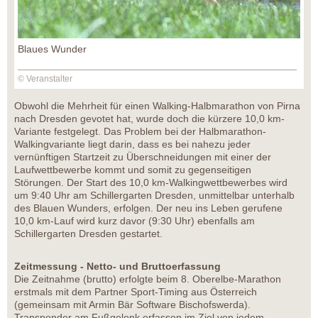
Blaues Wunder
© Veranstalter
Obwohl die Mehrheit für einen Walking-Halbmarathon von Pirna
nach Dresden gevotet hat, wurde doch die kürzere 10,0 km-
Variante festgelegt. Das Problem bei der Halbmarathon-
Walkingvariante liegt darin, dass es bei nahezu jeder
vernünftigen Startzeit zu Überschneidungen mit einer der
Laufwettbewerbe kommt und somit zu gegenseitigen
Störungen. Der Start des 10,0 km-Walkingwettbewerbes wird
um 9:40 Uhr am Schillergarten Dresden, unmittelbar unterhalb
des Blauen Wunders, erfolgen. Der neu ins Leben gerufene
10,0 km-Lauf wird kurz davor (9:30 Uhr) ebenfalls am
Schillergarten Dresden gestartet.
Zeitmessung - Netto- und Bruttoerfassung
Die Zeitnahme (brutto) erfolgte beim 8. Oberelbe-Marathon
erstmals mit dem Partner Sport-Timing aus Österreich
(gemeinsam mit Armin Bär Software Bischofswerda).
Transponder am Fußgelenk erfassen im Ziel von jedem