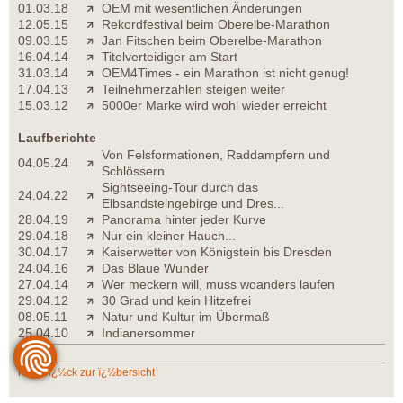
01.03.18
OEM mit wesentlichen Änderungen
12.05.15
Rekordfestival beim Oberelbe-Marathon
09.03.15
Jan Fitschen beim Oberelbe-Marathon
16.04.14
Titelverteidiger am Start
31.03.14
OEM4Times - ein Marathon ist nicht genug!
17.04.13
Teilnehmerzahlen steigen weiter
15.03.12
5000er Marke wird wohl wieder erreicht
Laufberichte
Von Felsformationen, Raddampfern und
04.05.24
Schlössern
Sightseeing-Tour durch das
24.04.22
Elbsandsteingebirge und Dres...
28.04.19
Panorama hinter jeder Kurve
29.04.18
Nur ein kleiner Hauch...
30.04.17
Kaiserwetter von Königstein bis Dresden
24.04.16
Das Blaue Wunder
27.04.14
Wer meckern will, muss woanders laufen
29.04.12
30 Grad und kein Hitzefrei
08.05.11
Natur und Kultur im Übermaß
25.04.10
Indianersommer
zurï¿½ck zur ï¿½bersicht