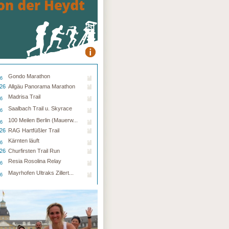
Gondo Marathon
26
.26
Allgäu Panorama Marathon
Madrisa Trail
26
Saalbach Trail u. Skyrace
26
100 Meilen Berlin (Mauerw...
26
.26
RAG Hartfüßler Trail
Kärnten läuft
26
.26
Churfirsten Trail Run
Resia Rosolina Relay
26
Mayrhofen Ultraks Zillert...
26