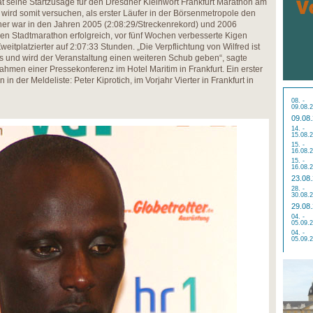
hat seine Startzusage für den Dresdner Kleinwort Frankfurt Marathon am
ird somit versuchen, als erster Läufer in der Börsenmetropole den
aner war in den Jahren 2005 (2:08:29/Streckenrekord) und 2006
hen Stadtmarathon erfolgreich, vor fünf Wochen verbesserte Kigen
eitplatzierter auf 2:07:33 Stunden. „Die Verpflichtung von Wilfred ist
s und wird der Veranstaltung einen weiteren Schub geben“, sagte
ahmen einer Pressekonferenz im Hotel Maritim in Frankfurt. Ein erster
in der Meldeliste: Peter Kiprotich, im Vorjahr Vierter in Frankfurt in
08. -
09.08.
09.08
14. -
15.08.
15. -
16.08.
15. -
16.08.
23.08
28. -
30.08.
29.08
04. -
05.09.
04. -
05.09.