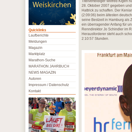
Titelverteidiger Wilfred Kigen 
28. Oktober 2007 gegeben und w
Hattrick zu schaffen. Der Keni
(2:09:06) beim ältesten deutsc
seine Bestzeit in Hamburg als Zw
ein überragender Anfang für un
Renndirektor Jo Schindler im R
Quicklinks
Herausforderer steht auch schon 
Laufberichte
2:10:57 Stunden.
Meldungen
Magazin
Marktplatz
Marathon-Suche
MARATHON JAHRBUCH
NEWS MAGAZIN
Autoren
Impressum / Datenschutz
Kontakt