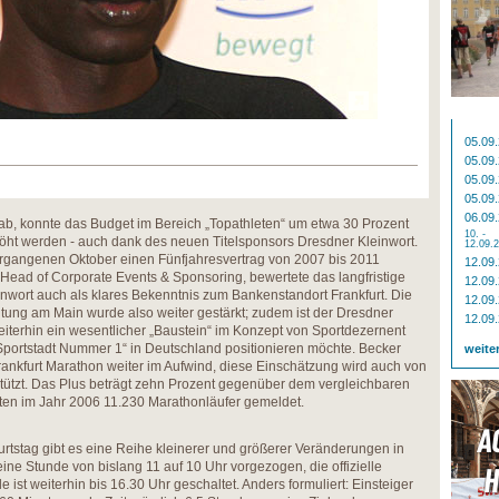
05.09
05.09
05.09
05.09
06.09
ab, konnte das Budget im Bereich „Topathleten“ um etwa 30 Prozent
10. -
öht werden - auch dank des neuen Titelsponsors Dresdner Kleinwort.
12.09.
ergangenen Oktober einen Fünfjahresvertrag von 2007 bis 2011
12.09
 Head of Corporate Events & Sponsoring, bewertete das langfristige
12.09
wort auch als klares Bekenntnis zum Bankenstandort Frankfurt. Die
12.09
ltung am Main wurde also weiter gestärkt; zudem ist der Dresdner
12.09
eiterhin ein wesentlicher „Baustein“ im Konzept von Sportdezernent
„Sportstadt Nummer 1“ in Deutschland positionieren möchte. Becker
weite
rankfurt Marathon weiter im Aufwind, diese Einschätzung wird auch von
tützt. Das Plus beträgt zehn Prozent gegenüber dem vergleichbaren
atten im Jahr 2006 11.230 Marathonläufer gemeldet.
rtstag gibt es eine Reihe kleinerer und größerer Veränderungen in
 eine Stunde von bislang 11 auf 10 Uhr vorgezogen, die offizielle
 ist weiterhin bis 16.30 Uhr geschaltet. Anders formuliert: Einsteiger