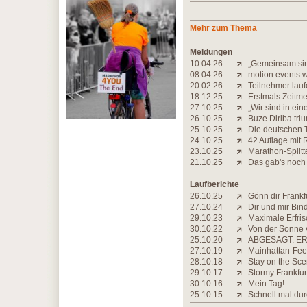
Mehr zum Thema
Meldungen
10.04.26
„Gemeinsam sind
08.04.26
motion events 
20.02.26
Teilnehmer lauf
18.12.25
Erstmals Zeitme
27.10.25
„Wir sind in ei
26.10.25
Buze Diriba triu
25.10.25
Die deutschen T
24.10.25
42 Auflage mit 
23.10.25
Marathon-Splitt
21.10.25
Das gab's noch
Laufberichte
26.10.25
Gönn dir Frankf
27.10.24
Dir und mir Bin
29.10.23
Maximale Erfri
30.10.22
Von der Sonne 
25.10.20
ABGESAGT: ER
27.10.19
Mainhattan-Fee
28.10.18
Stay on the Sce
29.10.17
Stormy Frankfur
30.10.16
Mein Tag!
25.10.15
Schnell mal dur