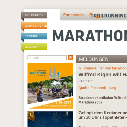
MELDUNGEN
LAUFBERICHTE
TERMINE
MAGAZIN
MELDUNGEN
Mainova Frankfurt Marathon
Wilfred Kigen will H
31.05.07
Quelle: Pressemitteilung
Streckenrekordhalter Wilfred 
Marathon 2007
Gelingt dem Kenianer am 
um 10 Uhr / Topathlete