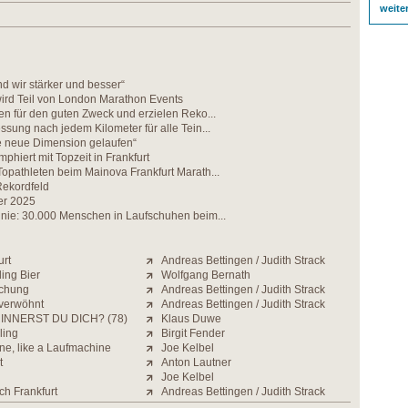
weite
 wir stärker und besser“
wird Teil von London Marathon Events
en für den guten Zweck und erzielen Reko...
ssung nach jedem Kilometer für alle Tein...
ne neue Dimension gelaufen“
mphiert mit Topzeit in Frankfurt
opathleten beim Mainova Frankfurt Marath...
Rekordfeld
er 2025
 nie: 30.000 Menschen in Laufschuhen beim...
urt
Andreas Bettingen / Judith Strack
ding Bier
Wolfgang Bernath
schung
Andreas Bettingen / Judith Strack
verwöhnt
Andreas Bettingen / Judith Strack
INNERST DU DICH? (78)
Klaus Duwe
ling
Birgit Fender
ne, like a Laufmachine
Joe Kelbel
t
Anton Lautner
Joe Kelbel
ch Frankfurt
Andreas Bettingen / Judith Strack