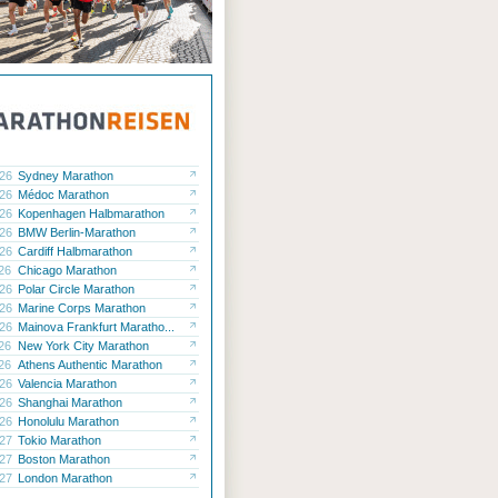
.26
Sydney Marathon
.26
Médoc Marathon
.26
Kopenhagen Halbmarathon
.26
BMW Berlin-Marathon
.26
Cardiff Halbmarathon
.26
Chicago Marathon
.26
Polar Circle Marathon
.26
Marine Corps Marathon
.26
Mainova Frankfurt Maratho...
.26
New York City Marathon
.26
Athens Authentic Marathon
.26
Valencia Marathon
.26
Shanghai Marathon
.26
Honolulu Marathon
.27
Tokio Marathon
.27
Boston Marathon
.27
London Marathon