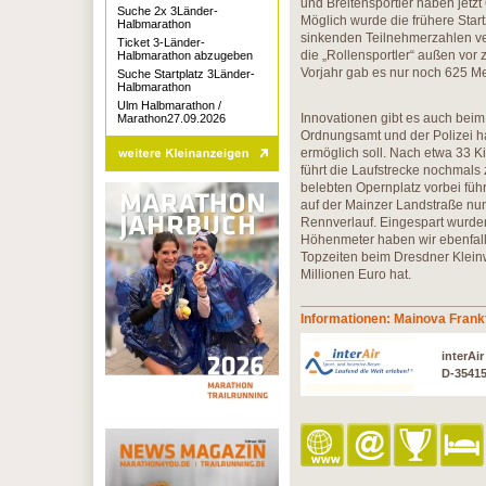
und Breitensportler haben jetz
Suche 2x 3Länder-
Möglich wurde die frühere Star
Halbmarathon
sinkenden Teilnehmerzahlen ve
Ticket 3-Länder-
die „Rollensportler“ außen vor
Halbmarathon abzugeben
Vorjahr gab es nur noch 625 
Suche Startplatz 3Länder-
Halbmarathon
Ulm Halbmarathon /
Innovationen gibt es auch beim
Marathon27.09.2026
Ordnungsamt und der Polizei ha
ermöglich soll. Nach etwa 33 K
führt die Laufstrecke nochmals
belebten Opernplatz vorbei führ
auf der Mainzer Landstraße nun 
Rennverlauf. Eingespart wurden
Höhenmeter haben wir ebenfall
Topzeiten beim Dresdner Klein
Millionen Euro hat.
Informationen: Mainova Frank
interAi
D-3541