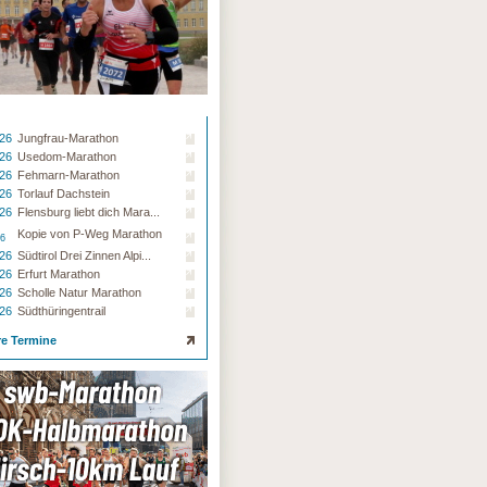
.26
Jungfrau-Marathon
.26
Usedom-Marathon
.26
Fehmarn-Marathon
.26
Torlauf Dachstein
.26
Flensburg liebt dich Mara...
Kopie von P-Weg Marathon
26
.26
Südtirol Drei Zinnen Alpi...
.26
Erfurt Marathon
.26
Scholle Natur Marathon
.26
Südthüringentrail
re Termine