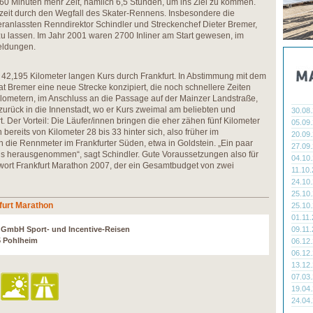
t 60 Minuten mehr Zeit, nämlich 6,5 Stunden, um ins Ziel zu kommen.
tzeit durch den Wegfall des Skater-Rennens. Insbesondere die
ranlassten Renndirektor Schindler und Streckenchef Dieter Bremer,
 zu lassen. Im Jahr 2001 waren 2700 Inliner am Start gewesen, im
Meldungen.
 42,195 Kilometer langen Kurs durch Frankfurt. In Abstimmung mit dem
t Bremer eine neue Strecke konzipiert, die noch schnellere Zeiten
ilometern, im Anschluss an die Passage auf der Mainzer Landstraße,
 zurück in die Innenstadt, wo er Kurs zweimal am beliebten und
30.08
t. Der Vorteil: Die Läufer/innen bringen die eher zähen fünf Kilometer
05.09
bereits von Kilometer 28 bis 33 hinter sich, also früher im
20.09
 die Rennmeter im Frankfurter Süden, etwa in Goldstein. „Ein paar
27.09
s herausgenommen“, sagt Schindler. Gute Voraussetzungen also für
04.10
wort Frankfurt Marathon 2007, der ein Gesamtbudget von zwei
11.10
24.10
25.10
furt Marathon
25.10
01.11
r GmbH Sport- und Incentive-Reisen
09.11
5 Pohlheim
06.12
06.12
13.12
07.03
19.04
24.04