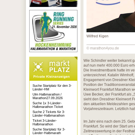
Wilfred Kigen
© marathon4you.de
Wie Schindler weiter bekannt g
auf nun mehr 400.000 Euro erh
Die Investmentbank hatte im v
unterzeichnet. Katalin Wimhoff,
Engagement von Dresdner Klein
Position der Traditionsveransta
Suche Startplatz für den 3-
Länder-HM
Kleinwort Frankfurt Marathon w
Uwe Becker, der Frankfurt als 
Ulm Halbmarathon /
Marathon27.09.2026
sieht den Dresdner Kleinwort F
Suche 1x 3-Länder-
den aktuellen Meldezahlen ges
Halbmarathon Ticket
Vorjahreszeitraum. Letztlich h
Suche 2 Tickets für 3-
Länder-Halbmarathon
Ticket 3-Länder-
Im Jahr eins nach dem 25. Gebu
Halbmarathon
Frankfurt. So wird der Start um
Suche Startplatz für 3-
Zeitmesswertung in der Festhalle
Länder-Halbmarath