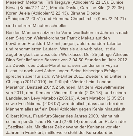
Meselech Melkamu, Tirfi Tsegaye (Äthiopien/2:21:19), Eunice
Kirwa (Kenia/2:21:41), Mamitu Daska, Caroline Kilel (2:22:36)
Koren Jelela (Äthiopien/2:22:43), Birhane Dibaba
(Äthiopien/2:23:51) und Flomena Chepchirchir (Kenia/2:24:21)
sind mehrere Minuten schneller.
Bei den Männern setzen die Verantwortlichen im Jahr eins nach
dem Sieg von Weltrekordhalter Patrick Makau auf den
bewährten Frankfurt-Mix mit jungen, aufstrebenden Talenten
und renommierten Läufern. Was sie alle verbindet, ist die
Zugehörigkeit zur absoluten Weltklasse. Der 25-jährige Äthiopier
Dino Sefir lief seine Bestzeit von 2:04:50 Stunden im Jahr 2012
als Zweiter des Dubai-Marathons, sein Landsmann Feyisa
Lilesa ist noch zwei Jahre jünger. Seine bisherigen Erfolge
sprechen aber für sich: WM-Dritter 2011, Zweiter und Dritter in
Chicago (2011/2010), im Frühjahr Vierter beim London-
Marathon. Bestzeit 2:04:52 Stunden. Mit dem Vizeweltmeister
von 2011, dem Kenianer Vincent Kipruto (2:05:13), und seinen
Landsleuten Levy Matebo (2:05:16), Albert Matebor (2:05:25)
sowie Eric Ndiema (2:06:07) wird deutlich, dass auch bei den
Männern alles auf ein Duell Äthiopien gegen Kenia hinausläuft.
Gilbert Kirwa, Frankfurt-Sieger des Jahres 2009, nimmt mit
seinem persönlichen Rekord (2:06:14) den siebten Platz in der
„Setzliste“ ein. Mit dieser Zeit gewann der Kenianer vor vier
Jahren in Frankfurt, mittlerweile steht der Kursrekord bei