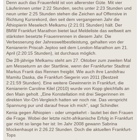
Denn auch das Frauenfeld ist von allererster Güte. Mit vier
Läuferinnen unter 2:22 Stunden, sechs unter 2:23 Stunden und
neun unter 2:25 Stunden stehen die Zeichen auf Offensive in
Richtung Kursrekord, den seit dem vergangenen Jahr die
Äthiopierin Meselech Melkamu (2:21:01 Stunden) hält. Der
BMW Frankfurt Marathon bietet laut Meldeliste das weltweit am
stärksten besetzte Frauenrennen in diesem Jahr. Die
Verbesserung der Jahresweltbestleistung, gehalten von der
Kenianerin Priscah Jeptoo seit dem London-Marathon am 21.
April (2:20:15 Stunden), ist durchaus möglich.
Die 28-jährige Melkamu steht am 27. Oktober zum zweiten Mal
am Messeturm an der Startlinie, wenn der Frankfurter Stadtrat
Markus Frank das Rennen freigibt. Wie auch ihre Landsfrau
Mamitu Daska, die Frankfurt-Siegerin von 2011 (Bestzeit
2:21:59 Stunden). Eine weitere Gewinnerin in Frankfurt, die
Kenianerin Caroline Kilel (2010) wurde von Kopp gleichfalls an
den Main geholt. „Eine Konstellation mit drei Siegerinnen im
direkten Vor-Ort-Vergleich hatten wir noch nie. Das verspricht
Spannung pur und darauf freue ich mich“, sagt Schindler.
Kenia gegen Äthiopien - oder umgekehrt - lautet bei den Frauen
die Frage. Wobei der letzte nicht-afrikanische Erfolg in Frankfurt
gar nicht so lange her ist: Im Jahr 2008 gewann Sabrina
Mockenhaupt in 2:26.22 Stunden. Doch die aktuellen Frankfurt-
Tops