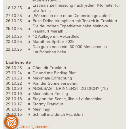
Erstmals Zeitmessung nach jedem Kilometer für
18.12.25
alle Tein...
27.10.25
„Wir sind in eine neue Dimension gelaufen“
26.10.25
Buze Diriba triumphiert mit Topzeit in Frankfurt
Die deutschen Topathleten beim Mainova
25.10.25
Frankfurt Marath...
24.10.25
42 Auflage mit Rekordfeld
23.10.25
Marathon-Splitter 2025
Das gab's noch nie: 30.000 Menschen in
21.10.25
Laufschuhen beim...
Laufberichte
26.10.25
Gönn dir Frankfurt
27.10.24
Dir und mir Binding Bier
29.10.23
Maximale Erfrischung
30.10.22
Von der Sonne verwöhnt
25.10.20
ABGESAGT: ERINNERST DU DICH? (78)
27.10.19
Mainhattan-Feeling
28.10.18
Stay on the Scene, like a Laufmachine
29.10.17
Stormy Frankfurt
30.10.16
Mein Tag!
25.10.15
Schnell mal durch Frankfurt
zurï¿½ck zur ï¿½bersicht