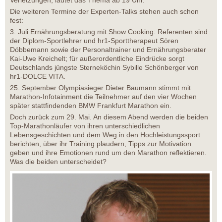
Verletzungen, lautet das Thema ab 19 Uhr.
Die weiteren Termine der Experten-Talks stehen auch schon
fest:
3. Juli Ernährungsberatung mit Show Cooking: Referenten sind
der Diplom-Sportlehrer und hr1-Sporttherapeut Sören
Döbbemann sowie der Personaltrainer und Ernährungsberater
Kai-Uwe Kreichelt; für außerordentliche Eindrücke sorgt
Deutschlands jüngste Sterneköchin Sybille Schönberger von
hr1-DOLCE VITA.
25. September Olympiasieger Dieter Baumann stimmt mit
Marathon-Infotainment die Teilnehmer auf den vier Wochen
später stattfindenden BMW Frankfurt Marathon ein.
Doch zurück zum 29. Mai. An diesem Abend werden die beiden
Top-Marathonläufer von ihren unterschiedlichen
Lebensgeschichten und dem Weg in den Hochleistungssport
berichten, über ihr Training plaudern, Tipps zur Motivation
geben und ihre Emotionen rund um den Marathon reflektieren.
Was die beiden unterscheidet?