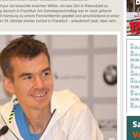
pur. Ich brauchte eisernen Willen, um das Ziel in Rekordzeit zu
g danach in Frankfurt. Am Sonntagnachmittag war er nach getaner
dt Hamburg zu einem Fernsehtermin gejettet und anschließend in einer
 34-Jährige wieder zurück in Frankfurt – urlaubsreif zwar, aber sehr
07. -
09.08.
08. -
09.08.
09.08
14. -
15.08.
15. -
16.08.
15. -
16.08.
23.08
28. -
30.08.
29.08
04. -
05.09.