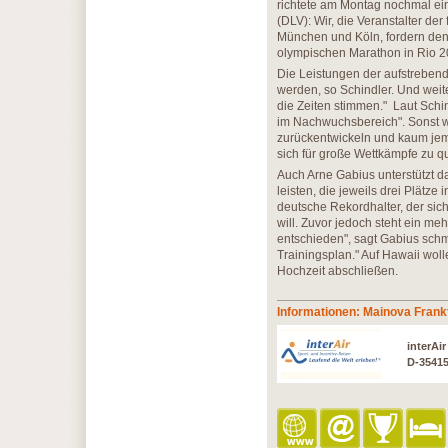
richtete am Montag nochmal ein
(DLV): Wir, die Veranstalter de
München und Köln, fordern den D
olympischen Marathon in Rio 20
Die Leistungen der aufstrebende
werden, so Schindler. Und weite
die Zeiten stimmen." Laut Schin
im Nachwuchsbereich". Sonst wü
zurückentwickeln und kaum jem
sich für große Wettkämpfe zu qu
Auch Arne Gabius unterstützt d
leisten, die jeweils drei Plätze
deutsche Rekordhalter, der sic
will. Zuvor jedoch steht ein m
entschieden", sagt Gabius schm
Trainingsplan." Auf Hawaii wol
Hochzeit abschließen.
Informationen: Mainova Frank
interAi
D-3541