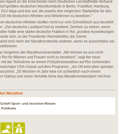
en Appell an die Entscheider beim Deutschen Leichtathletik-Verband
r fünf größten deutschen Marathonläufe in Berlin, Frankfurt, Hamburg,
LV klipp und klar auf, die jeweils drei möglichen Startplätze für den
16 mit deutschen Athleten und Athletinnen zu besetzen."
n deutschen Athleten dürften nicht nur vom Schreibtisch aus beurteilt
r: „Der deutsche Laufsport hat es verdient, Zeichen zu setzen, wenn
dler hätte eine starke deutsche Fraktion in Rio „positive Auswirkungen
rde sich, so der Frankfurter Renndirektor, die Szene
and sich mehr der Marathonstrecke widmen, wenn es aussichtslos sei,
alifizieren.
as Vorgehen der Marathonveranstalter. „Wir können es uns nicht
 in Rio für Männer und Frauen nicht zu besetzen", sagt der neue
h mit der Teilnahme an einem Frühjahrsmarathon auf Rio vorbereiten
ehrwöchiger USA-Urlaub auf dem Programm. „Vor Ort wird alles spontan
unzelnd. „50 Wochen im Jahr lebe ich schließlich nach einem
len Gabius und seine Verlobte Anne das Marathonrekordjahr mit ihrer
furt Marathon
r GmbH Sport- und Incentive-Reisen
5 Pohlheim