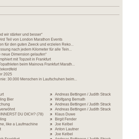
 wir stärker und besser“
wird Teil von London Marathon Events
en für den guten Zweck und erzielen Reko...
ssung nach jedem Kilometer für alle Tein...
ne neue Dimension gelaufen“
mphiert mit Topzeit in Frankfurt
opathleten beim Mainova Frankfurt Marath...
Rekordfeld
er 2025
 nie: 30.000 Menschen in Laufschuhen beim...
urt
Andreas Bettingen / Judith Strack
ding Bier
Wolfgang Bernath
schung
Andreas Bettingen / Judith Strack
verwöhnt
Andreas Bettingen / Judith Strack
INNERST DU DICH? (78)
Klaus Duwe
ling
Birgit Fender
ne, like a Laufmachine
Joe Kelbel
t
Anton Lautner
Joe Kelbel