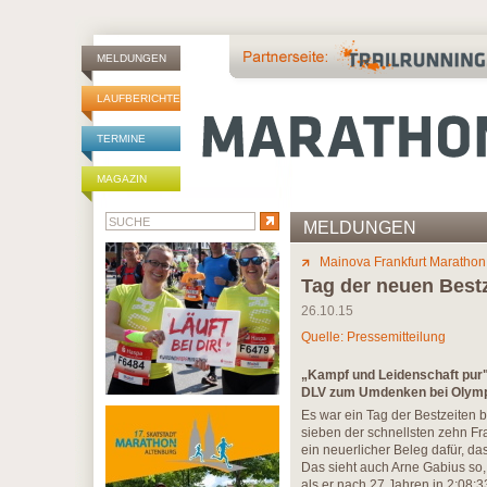
MELDUNGEN
LAUFBERICHTE
TERMINE
MAGAZIN
MELDUNGEN
Mainova Frankfurt Marathon
Tag der neuen Best
26.10.15
Quelle: Pressemitteilung
„Kampf und Leidenschaft pur"
DLV zum Umdenken bei Olymp
Es war ein Tag der Bestzeiten 
sieben der schnellsten zehn Fra
ein neuerlicher Beleg dafür, das
Das sieht auch Arne Gabius so
als er nach 27 Jahren in 2:08: