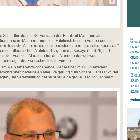
Jo Schindler, der die 34. Ausgabe des Frankfurt Marathon als
04. -
 „Spannung im Männerrennen, ein Fotofinish bei den Frauen und mit
05.09.
i deutsche Athleten, die uns begeistert haben – so sollte Sport sein",
05.09
iten der äthiopischen Athleten Sisay Lemma Kasaye (2:06:26) und
05.09
 ist der Frankfurt Marathon bei den Männern der weltweit
05.09
rauen sogar der zweitschnellste in Europa.
05.09
ker am Main am Rennwochenende wieder über 25.000 Menschen
06.09
athonrennen bedeuteten eine Steigerung zum Vorjahr. Der Frankfurter
10. -
12.09.
te: „Die Veranstaltung hat nicht nur eine große Tradition, sondern
12.09
12.09
12.09
weite