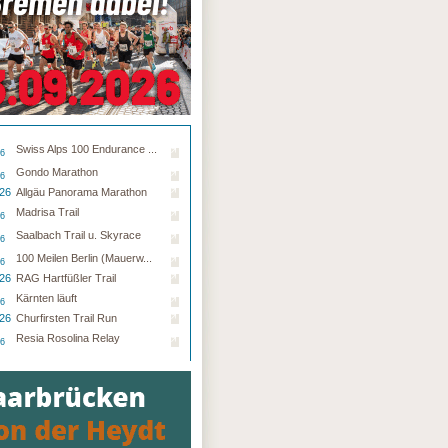
Swiss Alps 100 Endurance ...
26
Gondo Marathon
26
.26
Allgäu Panorama Marathon
Madrisa Trail
26
Saalbach Trail u. Skyrace
26
100 Meilen Berlin (Mauerw...
26
.26
RAG Hartfüßler Trail
Kärnten läuft
26
.26
Churfirsten Trail Run
Resia Rosolina Relay
26