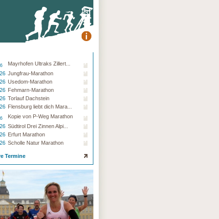
Mayrhofen Ultraks Zillert...
26
.26
Jungfrau-Marathon
.26
Usedom-Marathon
.26
Fehmarn-Marathon
.26
Torlauf Dachstein
.26
Flensburg liebt dich Mara...
Kopie von P-Weg Marathon
26
.26
Südtirol Drei Zinnen Alpi...
.26
Erfurt Marathon
.26
Scholle Natur Marathon
re Termine