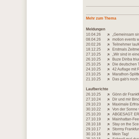
Mehr zum Thema
Meldungen
10.04.26
„Gemeinsam sind
08.04.26
motion events 
20.02.26
Teilnehmer lauf
18.12.25
Erstmals Zeitme
27.10.25
„Wir sind in ei
26.10.25
Buze Diriba triu
25.10.25
Die deutschen T
24.10.25
42 Auflage mit 
23.10.25
Marathon-Splitt
21.10.25
Das gab's noch
Laufberichte
26.10.25
Gönn dir Frankf
27.10.24
Dir und mir Bin
29.10.23
Maximale Erfri
30.10.22
Von der Sonne 
25.10.20
ABGESAGT: ER
27.10.19
Mainhattan-Fee
28.10.18
Stay on the Sce
29.10.17
Stormy Frankfur
30.10.16
Mein Tag!