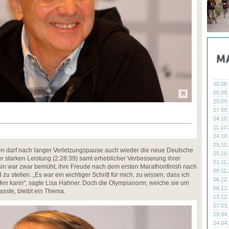
30.08
05.09
20.09
27.09
04.10
11.10
24.10
25.10
en darf nach langer Verletzungspause auch wieder die neue Deutsche
25.10
r starken Leistung (2:28:39) samt erheblicher Verbesserung ihrer
01.11
sin war zwar bemüht, ihre Freude nach dem ersten Marathonfinish nach
09.11
u stellen. „Es war ein wichtiger Schritt für mich, zu wissen, dass ich
06.12
ufen kann", sagte Lisa Hahner. Doch die Olympianorm, welche sie um
06.12
sste, bleibt ein Thema.
13.12
07.03
19.04
24.04