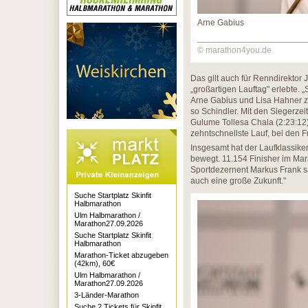
Arne Gabius
© marathon4you.de
Das gilt auch für Renndirektor 
„großartigen Lauftag" erlebte.
Arne Gabius und Lisa Hahner zwe
so Schindler. Mit den Siegerze
Gulume Tollesa Chala (2:23:12)
zehntschnellste Lauf, bei den F
Insgesamt hat der Laufklassi
bewegt. 11.154 Finisher im Mar
Sportdezernent Markus Frank sag
auch eine große Zukunft."
Suche Startplatz Skinfit
Halbmarathon
Ulm Halbmarathon /
Marathon27.09.2026
Suche Startplatz Skinfit
Halbmarathon
Marathon-Ticket abzugeben
(42km), 60€
Ulm Halbmarathon /
Marathon27.09.2026
3-Länder-Marathon
Suche 2 Tickets für Skinfit