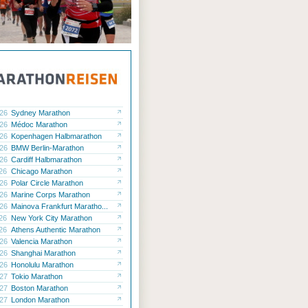
.26
Sydney Marathon
.26
Médoc Marathon
.26
Kopenhagen Halbmarathon
.26
BMW Berlin-Marathon
.26
Cardiff Halbmarathon
.26
Chicago Marathon
.26
Polar Circle Marathon
.26
Marine Corps Marathon
.26
Mainova Frankfurt Maratho...
.26
New York City Marathon
.26
Athens Authentic Marathon
.26
Valencia Marathon
.26
Shanghai Marathon
.26
Honolulu Marathon
.27
Tokio Marathon
.27
Boston Marathon
.27
London Marathon