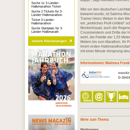
klappt“, sagt Nikolaus Reicher
Suche 1x 3-Länder-
Halbmarathon Ticket
Wie vor den deutschen Leichta
Suche 2 Tickets für 3-
bekannt wurde, ist Sabrina Mo
Länder-Halbmarathon
Trainer Heinz Weber in den West
Ticket 3-Länder-
ein „wirkliches Profi-Umfeld“ s
Halbmarathon
Mockenhaupt, auch die Regener
Suche Startplatz für 3-
Länder-Halbmarath
Crossmeisterin und Dritte der 
wohl, die Palette der 1,55 Met
Metern bis zum Marathon. Ihr Po
ihrem ersten Halbmarathonstart
mit einer Minute Vorsprung deu
Informationen: Mainova Frank
interAi
D-3541
Mehr zum Thema
Meldungen