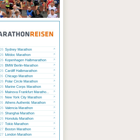
.26
Sydney Marathon
.26
Médoc Marathon
.26
Kopenhagen Halbmarathon
.26
BMW Berlin-Marathon
.26
Cardiff Halbmarathon
.26
Chicago Marathon
.26
Polar Circle Marathon
.26
Marine Corps Marathon
.26
Mainova Frankfurt Maratho...
.26
New York City Marathon
.26
Athens Authentic Marathon
.26
Valencia Marathon
.26
Shanghai Marathon
.26
Honolulu Marathon
.27
Tokio Marathon
.27
Boston Marathon
.27
London Marathon