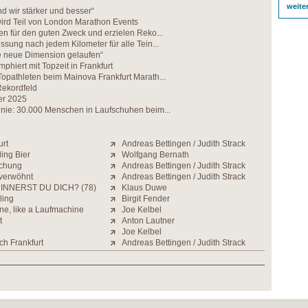
weite
 wir stärker und besser“
wird Teil von London Marathon Events
en für den guten Zweck und erzielen Reko...
ssung nach jedem Kilometer für alle Tein...
ne neue Dimension gelaufen“
mphiert mit Topzeit in Frankfurt
opathleten beim Mainova Frankfurt Marath...
Rekordfeld
er 2025
 nie: 30.000 Menschen in Laufschuhen beim...
urt
Andreas Bettingen / Judith Strack
ding Bier
Wolfgang Bernath
schung
Andreas Bettingen / Judith Strack
verwöhnt
Andreas Bettingen / Judith Strack
INNERST DU DICH? (78)
Klaus Duwe
ling
Birgit Fender
ne, like a Laufmachine
Joe Kelbel
t
Anton Lautner
Joe Kelbel
ch Frankfurt
Andreas Bettingen / Judith Strack