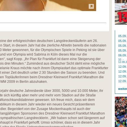
05.09
ine der erfolgreichsten deutschen Langstreckenläuferin am 26.
05.09
 Start, in diesem Jahr hat die zierliche Athletin bereits die nationalen
05.09
0 Meter gewonnen, für die Olympischen Spiele in Peking ist sie über
05.09
grund von Olympia wird Sabrina in Köln dieses Mal nur die
06.09
“, sagt Kopp. „Ihr Plan für Frankfurt ist dann eine Steigerung der
10. -
12.09.
bis drei Minuten.“ Zumindest aus deutscher Sicht steht eine mögliche
12.09
 Melanie Kraus möchte nach ihrem Olympiastart das optimale Frankfurter
12.09
 einer Zeit deutlich unter 2:30 Stunden die Saison zu beenden. Und
12.09
chen Topläufer/innen beim Dresdner Kleinwort Frankfurt Marathon die
12.09
e WM 2009 in Berlin abzuhaken.
weite
rjahr deutsche Jahresbeste über 3000, 5000 und 10.000 Meter, ihr
fte sich künftig aber mehr und mehr vom Stadion auf die Straße
er Wunschkandidatinnen gewesen. Ich freue mich, dass wir dem
blikum in diesem Jahr wieder ein neues Gesicht präsentieren
dler. Begeistert von der Zusage Mockenhaupts ist auch der
r langjährigen Sponsoren des Dresdner Kleinwort Frankfurt Marathon
sympathischen Langstrecklerin. „Wir haben schon seit längerem auf
haupt in Frankfurt gehofft. Umso schöner, dass es in diesem Jahr