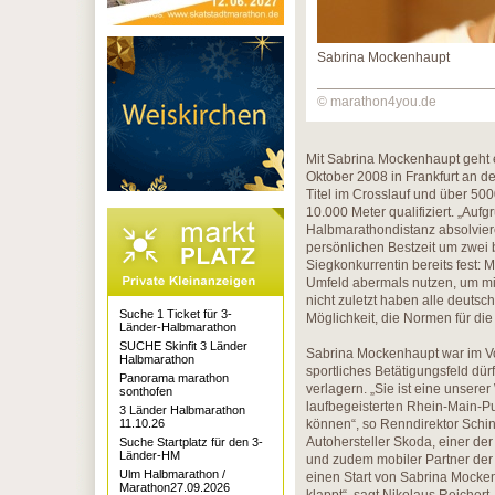
Sabrina Mockenhaupt
© marathon4you.de
Mit Sabrina Mockenhaupt geht e
Oktober 2008 in Frankfurt an den
Titel im Crosslauf und über 500
10.000 Meter qualifiziert. „Auf
Halbmarathondistanz absolvieren
persönlichen Bestzeit um zwei 
Siegkonkurrentin bereits fest:
Umfeld abermals nutzen, um mit
nicht zuletzt haben alle deuts
Suche 1 Ticket für 3-
Möglichkeit, die Normen für di
Länder-Halbmarathon
SUCHE Skinfit 3 Länder
Sabrina Mockenhaupt war im Vo
Halbmarathon
sportliches Betätigungsfeld dür
Panorama marathon
verlagern. „Sie ist eine unser
sonthofen
laufbegeisterten Rhein-Main-Pu
3 Länder Halbmarathon
11.10.26
können“, so Renndirektor Schin
Autohersteller Skoda, einer de
Suche Startplatz für den 3-
Länder-HM
und zudem mobiler Partner der 
Ulm Halbmarathon /
einen Start von Sabrina Mocken
Marathon27.09.2026