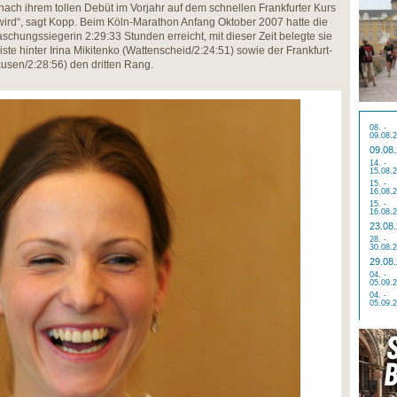
ach ihrem tollen Debüt im Vorjahr auf dem schnellen Frankfurter Kurs
ird“, sagt Kopp. Beim Köln-Marathon Anfang Oktober 2007 hatte die
chungssiegerin 2:29:33 Stunden erreicht, mit dieser Zeit belegte sie
ste hinter Irina Mikitenko (Wattenscheid/2:24:51) sowie der Frankfurt-
usen/2:28:56) den dritten Rang.
08. -
09.08.
09.08
14. -
15.08.
15. -
16.08.
15. -
16.08.
23.08
28. -
30.08.
29.08
04. -
05.09.
04. -
05.09.