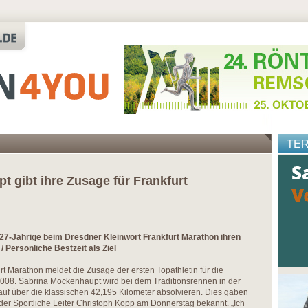
TE
 gibt ihre Zusage für Frankfurt
 27-Jährige beim Dresdner Kleinwort Frankfurt Marathon ihren
 Persönliche Bestzeit als Ziel
t Marathon meldet die Zusage der ersten Topathletin für die
2008. Sabrina Mockenhaupt wird bei dem Traditionsrennen in der
uf über die klassischen 42,195 Kilometer absolvieren. Dies gaben
der Sportliche Leiter Christoph Kopp am Donnerstag bekannt. „Ich