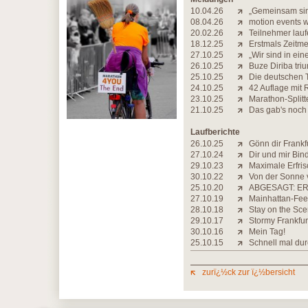
10.04.26
„Gemeinsam sind
08.04.26
motion events 
20.02.26
Teilnehmer lauf
18.12.25
Erstmals Zeitme
27.10.25
„Wir sind in ei
26.10.25
Buze Diriba triu
25.10.25
Die deutschen T
24.10.25
42 Auflage mit 
23.10.25
Marathon-Splitt
21.10.25
Das gab's noch
Laufberichte
26.10.25
Gönn dir Frankf
27.10.24
Dir und mir Bin
29.10.23
Maximale Erfri
30.10.22
Von der Sonne 
25.10.20
ABGESAGT: ER
27.10.19
Mainhattan-Fee
28.10.18
Stay on the Sce
29.10.17
Stormy Frankfur
30.10.16
Mein Tag!
25.10.15
Schnell mal dur
zurï¿½ck zur ï¿½bersicht