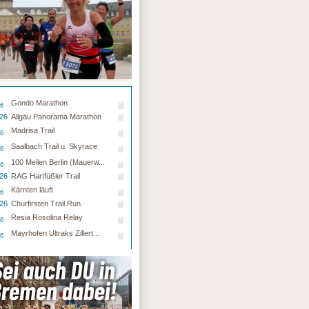
Gondo Marathon
26
.26
Allgäu Panorama Marathon
Madrisa Trail
26
Saalbach Trail u. Skyrace
26
100 Meilen Berlin (Mauerw...
26
.26
RAG Hartfüßler Trail
Kärnten läuft
26
.26
Churfirsten Trail Run
Resia Rosolina Relay
26
Mayrhofen Ultraks Zillert...
26