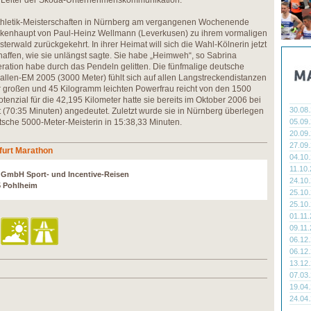
t, Leiter der Skoda-Unternehmenskommunikation.
thletik-Meisterschaften in Nürnberg am vergangenen Wochenende
ckenhaupt von Paul-Heinz Wellmann (Leverkusen) zu ihrem vormaligen
erwald zurückgekehrt. In ihrer Heimat will sich die Wahl-Kölnerin jetzt
chaffen, wie sie unlängst sagte. Sie habe „Heimweh“, so Sabrina
ation habe durch das Pendeln gelitten. Die fünfmalige deutsche
Hallen-EM 2005 (3000 Meter) fühlt sich auf allen Langstreckendistanzen
er großen und 45 Kilogramm leichten Powerfrau reicht von den 1500
tenzial für die 42,195 Kilometer hatte sie bereits im Oktober 2006 bei
30.08
 (70:35 Minuten) angedeutet. Zuletzt wurde sie in Nürnberg überlegen
tsche 5000-Meter-Meisterin in 15:38,33 Minuten.
05.09
20.09
27.09
furt Marathon
04.10
11.10
r GmbH Sport- und Incentive-Reisen
24.10
5 Pohlheim
25.10
25.10
01.11
09.11
06.12
06.12
13.12
07.03
19.04
24.04