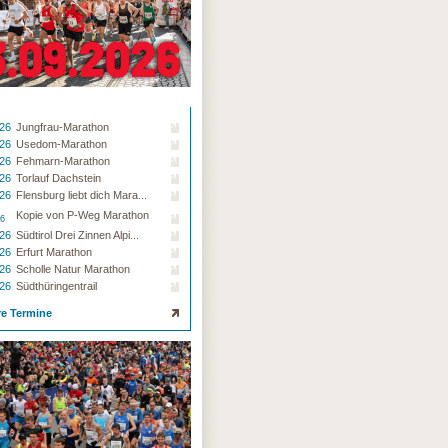
.26
Jungfrau-Marathon
.26
Usedom-Marathon
.26
Fehmarn-Marathon
.26
Torlauf Dachstein
.26
Flensburg liebt dich Mara...
Kopie von P-Weg Marathon
26
.26
Südtirol Drei Zinnen Alpi...
.26
Erfurt Marathon
.26
Scholle Natur Marathon
.26
Südthüringentrail
re Termine