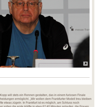
 Kopp will stets ein Rennen gestalten, das in einem furiosen Finale
eidungen ermöglicht. „Wir wollen dem Frankfurter Modell treu bleiben
lfte etwas zügeln. In Frankfurt ist es möglich, am Schluss noch
r sollen die erste Hälfte in etwa 62:40 Minuten anlaufen, die Frauen