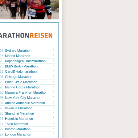
.26
Sydney Marathon
.26
Médoc Marathon
.26
Kopenhagen Halbmarathon
.26
BMW Berlin-Marathon
.26
Cardiff Halbmarathon
.26
Chicago Marathon
.26
Polar Circle Marathon
.26
Marine Corps Marathon
.26
Mainova Frankfurt Maratho...
.26
New York City Marathon
.26
Athens Authentic Marathon
.26
Valencia Marathon
.26
Shanghai Marathon
.26
Honolulu Marathon
.27
Tokio Marathon
.27
Boston Marathon
.27
London Marathon