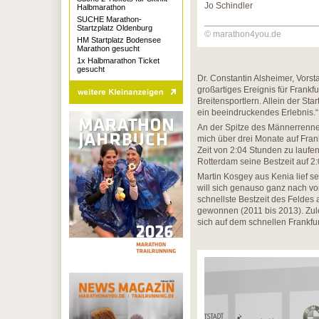
Jo Schindler
Halbmarathon
SUCHE Marathon-
Startzplatz Oldenburg
© marathon4you.de
HM Startplatz Bodensee
Marathon gesucht
1x Halbmarathon Ticket
gesucht
Dr. Constantin Alsheimer, Vorst
großartiges Ereignis für Frankf
Breitensportlern. Allein der St
ein beeindruckendes Erlebnis.“
An der Spitze des Männerrennen
mich über drei Monate auf Frankf
Zeit von 2:04 Stunden zu laufen
Rotterdam seine Bestzeit auf 2
Martin Kosgey aus Kenia lief sei
will sich genauso ganz nach vo
schnellste Bestzeit des Feldes
gewonnen (2011 bis 2013). Zule
sich auf dem schnellen Frankfu