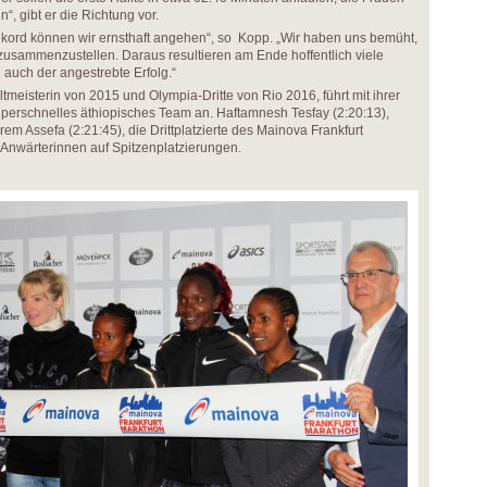
n“, gibt er die Richtung vor.
ord können wir ernsthaft angehen“, so Kopp. „Wir haben uns bemüht,
 zusammenzustellen. Daraus resultieren am Ende hoffentlich viele
 auch der angestrebte Erfolg.“
meisterin von 2015 und Olympia-Dritte von Rio 2016, führt mit ihrer
uperschnelles äthiopisches Team an. Haftamnesh Tesfay (2:20:13),
m Assefa (2:21:45), die Drittplatzierte des Mainova Frankfurt
 Anwärterinnen auf Spitzenplatzierungen.