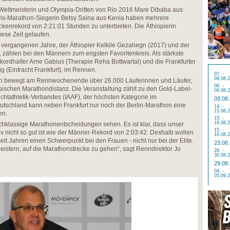
Weltmeisterin und Olympia-Dritten von Rio 2016 Mare Dibaba aus
aris-Marathon-Siegerin Betsy Saina aus Kenia haben mehrere
ckenrekord von 2:21:01 Stunden zu unterbieten. Die Äthiopierin
se Zeit gelaufen.
r vergangenen Jahre, der Äthiopier Kelkile Gezahegn (2017) und der
 zählen bei den Männern zum engsten Favoritenkreis. Als stärkste
ordhalter Arne Gabius (Therapie Reha Bottwartal) und die Frankfurter
g (Eintracht Frankfurt), im Rennen.
07. -
09.08.
on bewegt am Rennwochenende über 26.000 Läuferinnen und Läufer,
08. -
sischen Marathondistanz. Die Veranstaltung zählt zu den Gold-Label-
09.08.
chtathletik-Verbandes (IAAF), der höchsten Kategorie im
09.08
Deutschland kann neben Frankfurt nur noch der Berlin-Marathon eine
14. -
15.08.
en.
15. -
16.08.
chklassige Marathonentscheidungen sehen. Es ist klar, dass unser
15. -
iv nicht so gut ist wie der Männer-Rekord von 2:03:42. Deshalb wollen
16.08.
seit Jahren einen Schwerpunkt bei den Frauen - nicht nur bei der Elite.
23.08
eistern, auf die Marathonstrecke zu gehen“, sagt Renndirektor Jo
28. -
30.08.
29.08
04. -
05.09.