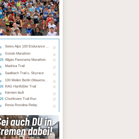
Swiss Alps 100 Endurance ...
26
Gondo Marathon
26
.26
Allgäu Panorama Marathon
Madrisa Trail
26
Saalbach Trail u. Skyrace
26
100 Meilen Berlin (Mauerw...
26
.26
RAG Hartfüßler Trail
Kärnten läuft
26
.26
Churfirsten Trail Run
Resia Rosolina Relay
26