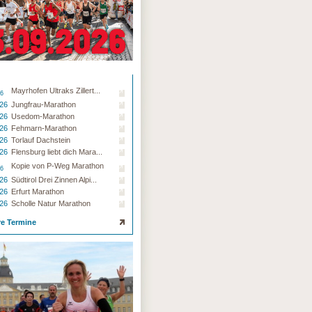
Mayrhofen Ultraks Zillert...
26
.26
Jungfrau-Marathon
.26
Usedom-Marathon
.26
Fehmarn-Marathon
.26
Torlauf Dachstein
.26
Flensburg liebt dich Mara...
Kopie von P-Weg Marathon
26
.26
Südtirol Drei Zinnen Alpi...
.26
Erfurt Marathon
.26
Scholle Natur Marathon
re Termine