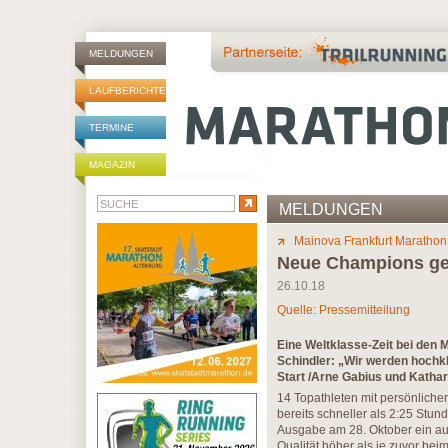
MELDUNGEN
LAUFBERICHTE
TERMINE
MAGAZIN
MELDUNGEN
Mainova Frankfurt Marathon
Neue Champions ge
26.10.18
Quelle: Pressemitteilung
Eine Weltklasse-Zeit bei den 
Schindler: „Wir werden hochk
Start /Arne Gabius und Kathar
14 Topathleten mit persönliche
bereits schneller als 2:25 Stun
Ausgabe am 28. Oktober ein auß
Qualität höher als je zuvor bei