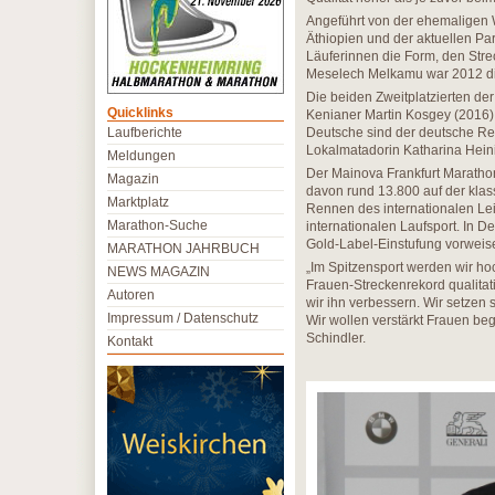
Angeführt von der ehemaligen 
Äthiopien und der aktuellen P
Läuferinnen die Form, den Stre
Meselech Melkamu war 2012 die
Die beiden Zweitplatzierten de
Quicklinks
Kenianer Martin Kosgey (2016),
Laufberichte
Deutsche sind der deutsche Rek
Lokalmatadorin Katharina Heini
Meldungen
Der Mainova Frankfurt Marath
Magazin
davon rund 13.800 auf der klas
Marktplatz
Rennen des internationalen Lei
Marathon-Suche
internationalen Laufsport. In 
Gold-Label-Einstufung vorweis
MARATHON JAHRBUCH
„Im Spitzensport werden wir ho
NEWS MAGAZIN
Frauen-Streckenrekord qualitat
Autoren
wir ihn verbessern. Wir setzen 
Impressum / Datenschutz
Wir wollen verstärkt Frauen beg
Schindler.
Kontakt