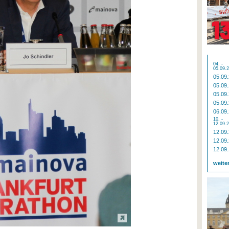
04. -
05.09.
05.09
05.09
05.09
05.09
06.09
10. -
12.09.
12.09
12.09
12.09
weite