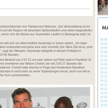
andsvorsitzender von Titelsponsor Mainova: „Die Veranstaltung ist ein
urt und die Region mit absoluten Spitzenläufern und vielen begeisterten
art, wenn sich die Masse aus Tausenden Läufern in Bewegung setzt, ist
30.08
s will sich vor allem Kelkile Gezahegn in Szene setzen. „Ich habe
05.09
urt vorbereitet und plane eine sehr schnelle Zeit. Mein Ziel ist es, eine
20.09
“, sagt der Äthiopier. Gezahegn steigerte in diesem Frühjahr in
27.09
:05:56 Stunden.
04.10
ne Bestzeit von 2:07:22 vor zwei Jahren auf Platz zwei in Frankfurt. Er
11.10
rne orientieren wie Wilson Chebet, der mit 2:05:27 Stunden die
24.10
 aufweist. Chebet hatte dreimal in Folge den Amsterdam-Marathon
25.10
tzt kam er nicht mehr an seine Topleistungen heran, doch nun will er
25.10
rter Kurs zurückmelden.
01.11
09.11
06.12
06.12
13.12
07.03
19.04
24.04