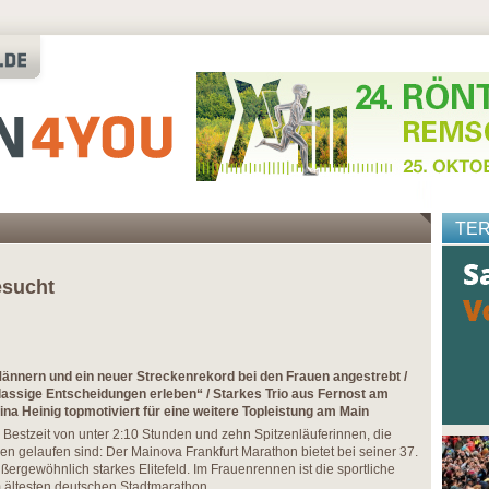
TE
sucht
Männern und ein neuer Streckenrekord bei den Frauen angestrebt /
lassige Entscheidungen erleben“ / Starkes Trio aus Fernost am
ina Heinig topmotiviert für eine weitere Topleistung am Main
r Bestzeit von unter 2:10 Stunden und zehn Spitzenläuferinnen, die
den gelaufen sind: Der Mainova Frankfurt Marathon bietet bei seiner 37.
ergewöhnlich starkes Elitefeld. Im Frauenrennen ist die sportliche
m ältesten deutschen Stadtmarathon.