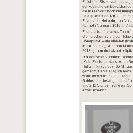
Es ist kein Risiko vorherzusag
der Festhalle ein begeisternder
die in Frankfurt noch nie triump
Feld gekommen. Mit seinen mitt
Er versucht vielmehr, den Mast
Kenneth Mungara 2016 in Maila
Erstmals ist ein starkes Team ja
Olympischen Spiele von Tokio 
Höhepunkt. Viele Athleten rich
in Tokio 2017), Akinobou Murasa
2018) gehen drei aktuelle Spitz
Der deutsche Marathon-Rekordha
„Mein Ziel ist es, dass es am So
Hälfte in knapp über 65 Minute
gemacht. Damals lag ich nach 3
wann immer ich mir ein Rennen 
Gabius, der deswegen eine ähn
und 2:11 Stunden sollte am Son
enttäuschend.“