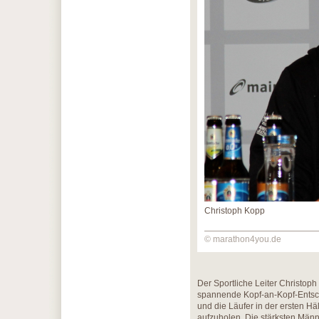
Christoph Kopp
© marathon4you.de
Der Sportliche Leiter Christoph
spannende Kopf-an-Kopf-Entsch
und die Läufer in der ersten Hä
aufzuholen. Die stärksten Männe