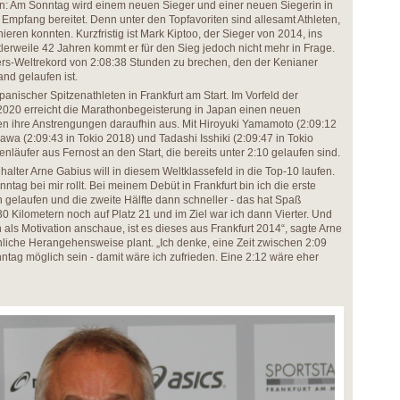
en: Am Sonntag wird einem neuen Sieger und einer neuen Siegerin in
 Empfang bereitet. Denn unter den Topfavoriten sind allesamt Athleten,
hieren konnten. Kurzfristig ist Mark Kiptoo, der Sieger von 2014, ins
lerweile 42 Jahren kommt er für den Sieg jedoch nicht mehr in Frage.
ers-Weltrekord von 2:08:38 Stunden zu brechen, den der Kenianer
nd gelaufen ist.
panischer Spitzenathleten in Frankfurt am Start. Im Vorfeld der
2020 erreicht die Marathonbegeisterung in Japan einen neuen
ten ihre Anstrengungen daraufhin aus. Mit Hiroyuki Yamamoto (2:09:12
wa (2:09:43 in Tokio 2018) und Tadashi Isshiki (2:09:47 in Tokio
enläufer aus Fernost an den Start, die bereits unter 2:10 gelaufen sind.
lter Arne Gabius will in diesem Weltklassefeld in die Top-10 laufen.
nntag bei mir rollt. Bei meinem Debüt in Frankfurt bin ich die erste
n gelaufen und die zweite Hälfte dann schneller - das hat Spaß
0 Kilometern noch auf Platz 21 und im Ziel war ich dann Vierter. Und
als Motivation anschaue, ist es dieses aus Frankfurt 2014“, sagte Arne
liche Herangehensweise plant. „Ich denke, eine Zeit zwischen 2:09
ntag möglich sein - damit wäre ich zufrieden. Eine 2:12 wäre eher