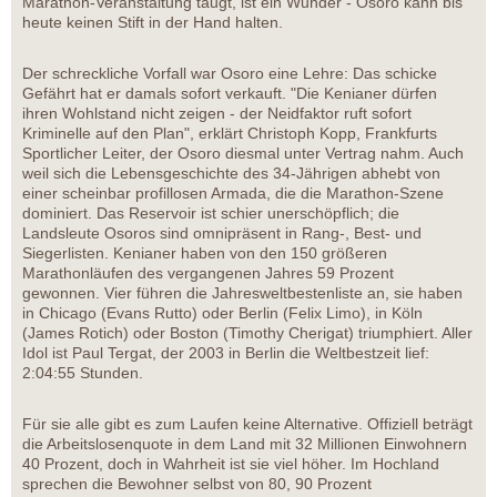
Marathon-Veranstaltung taugt, ist ein Wunder - Osoro kann bis
heute keinen Stift in der Hand halten.
Der schreckliche Vorfall war Osoro eine Lehre: Das schicke
Gefährt hat er damals sofort verkauft. "Die Kenianer dürfen
ihren Wohlstand nicht zeigen - der Neidfaktor ruft sofort
Kriminelle auf den Plan", erklärt Christoph Kopp, Frankfurts
Sportlicher Leiter, der Osoro diesmal unter Vertrag nahm. Auch
weil sich die Lebensgeschichte des 34-Jährigen abhebt von
einer scheinbar profillosen Armada, die die Marathon-Szene
dominiert. Das Reservoir ist schier unerschöpflich; die
Landsleute Osoros sind omnipräsent in Rang-, Best- und
Siegerlisten. Kenianer haben von den 150 größeren
Marathonläufen des vergangenen Jahres 59 Prozent
gewonnen. Vier führen die Jahresweltbestenliste an, sie haben
in Chicago (Evans Rutto) oder Berlin (Felix Limo), in Köln
(James Rotich) oder Boston (Timothy Cherigat) triumphiert. Aller
Idol ist Paul Tergat, der 2003 in Berlin die Weltbestzeit lief:
2:04:55 Stunden.
Für sie alle gibt es zum Laufen keine Alternative. Offiziell beträgt
die Arbeitslosenquote in dem Land mit 32 Millionen Einwohnern
40 Prozent, doch in Wahrheit ist sie viel höher. Im Hochland
sprechen die Bewohner selbst von 80, 90 Prozent