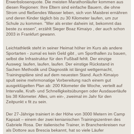
Erwerbslosenquote. Die meisten Marathonläufer kommen aus
diesen Regionen: Ihre Eltern sind einfache Bauern, die ohne
Strom und fließendes Wasser leben, sich von Maisbrei ernähren
und deren Kinder täglich bis zu 30 Kilometer laufen, um zur
Schule zu kommen. "Wer als erster daheim ist, bekommt das
beste zu essen", erzählt Sieger Boaz Kimaiyo , der auch schon
2003 in Frankfurt gewann.
Leichtathletik steht in seiner Heimat höher im Kurs als andere
Sportarten - zumal es kein Geld gibt , um Sporthallen zu bauen,
selbst die Infrastruktur für den Fußball fehlt. Der einzige
Ausweg: laufen, laufen, laufen. Der einstige Rückstand in
Sachen Methodik und Diagnostik ist längst wettgemacht,
Trainingspläne sind auf dem neuesten Stand. Auch Kimaiyo
spult seine mehrmonatige Vorbereitung nach einem gut
ausgeklügelten Plan ab: 200 Kilometer die Woche, verteilt auf
Intervalle, Kraft- und Schnelligkeitsübungen oder Ausdauerläufe
bis 38 Kilometer. Alles, um ein-, zweimal im Jahr für den
Zeitpunkt x fit zu sein.
Der 27-Jährige trainiert in der Höhe von 3000 Metern im Camp
Kapsait – einem der zwei kenianischen Trainingszentren des
Gabriele Rosa. Der italienische Trainer, in Branchenkreisen nur
als Dottore aus Brescia bekannt, hat so viele Läufer