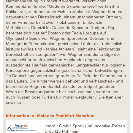
Namensnennung in Frankfurt wieder zu verächtlichen
Kommentaren führte. "Moderne Sklavenhalterei" werfen ihm
Kritiker vor, zu denen auch Eich zu zählen ist. Wagner führt im
ostwestfälischen Diestelbruch, einem unscheinbaren Örtchen,
einen Ferienpark mit zwölf Holzhäusern. Einfachste
Verhältnisse, Domizil für Dutzende Kenianer. Rodgers Rop
bereitete sich hier auf Boston oder Tegla Loroupe auf
Olympische Spiele vor. Wagner, Sportlehrer, Betreuer und
Manager in Personalunion, preist seine Läufer als "unheimlich
leistungswillige und - fähige Athleten", sieht eine "einzigartige
Bereitschaft sich zu quälen". Für Wagner sind die Erfolge der
austauschbaren afrikanischen Highlander gegen das
ausgedünnte Häuflein germanischer Langstreckler nur logische
Konsequenz gegensätzlicher gesellschaftlicher Entwicklungen:
"In Deutschland verlernen gerade große Teile der Generationen
das Laufen. Die Kinder werden behütet und verhätschelt - und
beim ersten Regen in die Schule oder zum Sport gefahren.
Wenn die Bewegungsarmut hier noch zunimmt, werden uns
auch Russen oder Türken für immer weglaufen." Die Kenianer
sowieso.
Informationen: Mainova Frankfurt Marathon
interAir GmbH Sport- und Incentive-Reisen
D-35415 Pohlheim