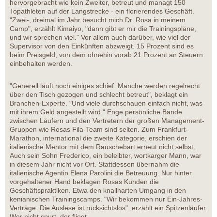
hervorgebracht wie kein Zweiter, betreut und managt 150
Topathleten auf der Langstrecke - ein florierendes Geschäft.
"Zwei-, dreimal im Jahr besucht mich Dr. Rosa in meinem
Camp", erzählt Kimaiyo, "dann gibt er mir die Trainingspläne,
und wir sprechen viel." Vor allem auch darüber, wie viel der
Supervisor von den Einkünften abzweigt. 15 Prozent sind es
beim Preisgeld, von dem ohnehin vorab 21 Prozent an Steuern
einbehalten werden.
"Generell läuft noch einiges schief: Manche werden regelrecht
über den Tisch gezogen und schlecht betreut", beklagt ein
Branchen-Experte. "Und viele durchschauen einfach nicht, was
mit ihrem Geld angestellt wird." Enge persönliche Bande
zwischen Läufern und den Vertretern der großen Management-
Gruppen wie Rosas Fila-Team sind selten. Zum Frankfurt-
Marathon, international die zweite Kategorie, erschien der
italienische Mentor mit dem Rauschebart erneut nicht selbst.
Auch sein Sohn Frederico, ein beleibter, wortkarger Mann, war
in diesem Jahr nicht vor Ort. Stattdessen übernahm die
italienische Agentin Elena Parolini die Betreuung. Nur hinter
vorgehaltener Hand beklagen Rosas Kunden die
Geschäftspraktiken. Etwa den knallharten Umgang in den
kenianischen Trainingscamps. "Wir bekommen nur Ein-Jahres-
Verträge. Die Auslese ist rücksichtslos", erzählt ein Spitzenläufer.
Wer nicht spurt, der fliegt.