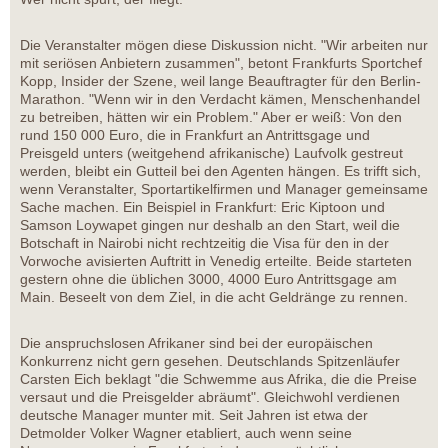
Die Veranstalter mögen diese Diskussion nicht. "Wir arbeiten nur
mit seriösen Anbietern zusammen", betont Frankfurts Sportchef
Kopp, Insider der Szene, weil lange Beauftragter für den Berlin-
Marathon. "Wenn wir in den Verdacht kämen, Menschenhandel
zu betreiben, hätten wir ein Problem." Aber er weiß: Von den
rund 150 000 Euro, die in Frankfurt an Antrittsgage und
Preisgeld unters (weitgehend afrikanische) Laufvolk gestreut
werden, bleibt ein Gutteil bei den Agenten hängen. Es trifft sich,
wenn Veranstalter, Sportartikelfirmen und Manager gemeinsame
Sache machen. Ein Beispiel in Frankfurt: Eric Kiptoon und
Samson Loywapet gingen nur deshalb an den Start, weil die
Botschaft in Nairobi nicht rechtzeitig die Visa für den in der
Vorwoche avisierten Auftritt in Venedig erteilte. Beide starteten
gestern ohne die üblichen 3000, 4000 Euro Antrittsgage am
Main. Beseelt von dem Ziel, in die acht Geldränge zu rennen.
Die anspruchslosen Afrikaner sind bei der europäischen
Konkurrenz nicht gern gesehen. Deutschlands Spitzenläufer
Carsten Eich beklagt "die Schwemme aus Afrika, die die Preise
versaut und die Preisgelder abräumt". Gleichwohl verdienen
deutsche Manager munter mit. Seit Jahren ist etwa der
Detmolder Volker Wagner etabliert, auch wenn seine