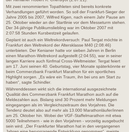
Mit zwei renommierten Topathleten sind bereits konkrete
Verhandlungen geführt worden. So soll der Frankfurt-Sieger der
Jahre 2005 bis 2007, Wilfred Kigen, nach einem Jahr Pause am
25. Oktober wieder an der Startlinie vor dem Messeturm stehen.
Der 34-jährige Publikumsliebling war im Oktober 2007 mit
2:07:58 Stunden Kursbestzeit gelaufen.
Geplant ist auch ein Weltrekordversuch: Paul Tergat möchte in
Frankfurt den Weltrekord der Altersklasse M40 (2:08:46)
unterbieten. Der Kenianer hatte vor sieben Jahren in Berlin
einen Marathon-Weltrekord aufgestellt (2:04:55), war in seiner
langen Karriere auch fünfmal Cross-Weltmeister. Tergat feiert
am 17. Juni seinen 40. Geburtstag, vier Monate späterkönnte er
beim Commerzbank Frankfurt Marathon für ein sportliches
Highlight sorgen. „Es wäre ein Traum, ihn bei uns am Start zu
haben“, sagte Schindler.
Währenddessen wirkt sich die international ausgezeichnete
Qualität des Commerzbank Frankfurt Marathon auch auf die
Meldezahlen aus. Bislang sind 30 Prozent mehr Meldungen
eingegangen als im Vergleichszeitraum des Vorjahres. Die
Tendenz deutet also auf mehr als 13.000 Marathonläufer/innen
am 25. Oktober hin. Wobei der VGF-Staffelmarathon mit etwa
5000 Teilnehmern - wie in den Vorjahren - vorzeitig ausgebucht
sein wird. „Der Frankfurter Marathon hat in den vergangenen
Jahren eine hervorragende Entwicklung genommen“, meinte