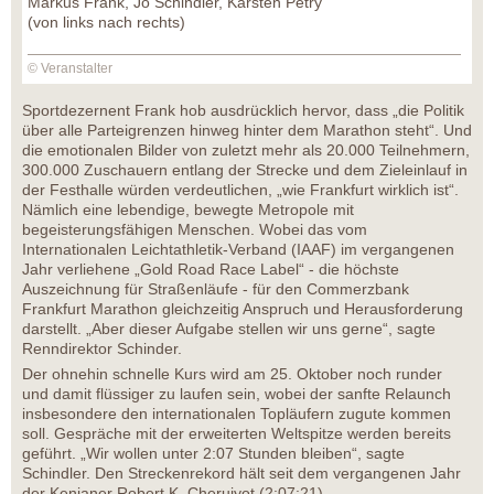
Markus Frank, Jo Schindler, Karsten Petry
(von links nach rechts)
© Veranstalter
Sportdezernent Frank hob ausdrücklich hervor, dass „die Politik
über alle Parteigrenzen hinweg hinter dem Marathon steht“. Und
die emotionalen Bilder von zuletzt mehr als 20.000 Teilnehmern,
300.000 Zuschauern entlang der Strecke und dem Zieleinlauf in
der Festhalle würden verdeutlichen, „wie Frankfurt wirklich ist“.
Nämlich eine lebendige, bewegte Metropole mit
begeisterungsfähigen Menschen. Wobei das vom
Internationalen Leichtathletik-Verband (IAAF) im vergangenen
Jahr verliehene „Gold Road Race Label“ - die höchste
Auszeichnung für Straßenläufe - für den Commerzbank
Frankfurt Marathon gleichzeitig Anspruch und Herausforderung
darstellt. „Aber dieser Aufgabe stellen wir uns gerne“, sagte
Renndirektor Schinder.
Der ohnehin schnelle Kurs wird am 25. Oktober noch runder
und damit flüssiger zu laufen sein, wobei der sanfte Relaunch
insbesondere den internationalen Topläufern zugute kommen
soll. Gespräche mit der erweiterten Weltspitze werden bereits
geführt. „Wir wollen unter 2:07 Stunden bleiben“, sagte
Schindler. Den Streckenrekord hält seit dem vergangenen Jahr
der Kenianer Robert K. Cheruiyot (2:07:21).