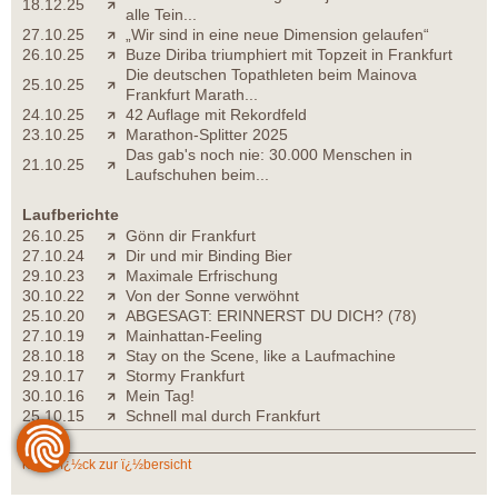
18.12.25
alle Tein...
27.10.25
„Wir sind in eine neue Dimension gelaufen“
26.10.25
Buze Diriba triumphiert mit Topzeit in Frankfurt
Die deutschen Topathleten beim Mainova
25.10.25
Frankfurt Marath...
24.10.25
42 Auflage mit Rekordfeld
23.10.25
Marathon-Splitter 2025
Das gab's noch nie: 30.000 Menschen in
21.10.25
Laufschuhen beim...
Laufberichte
26.10.25
Gönn dir Frankfurt
27.10.24
Dir und mir Binding Bier
29.10.23
Maximale Erfrischung
30.10.22
Von der Sonne verwöhnt
25.10.20
ABGESAGT: ERINNERST DU DICH? (78)
27.10.19
Mainhattan-Feeling
28.10.18
Stay on the Scene, like a Laufmachine
29.10.17
Stormy Frankfurt
30.10.16
Mein Tag!
25.10.15
Schnell mal durch Frankfurt
zurï¿½ck zur ï¿½bersicht