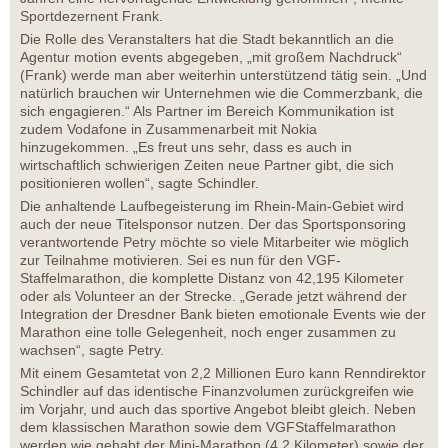
Sportdezernent Frank.
Die Rolle des Veranstalters hat die Stadt bekanntlich an die
Agentur motion events abgegeben, „mit großem Nachdruck“
(Frank) werde man aber weiterhin unterstützend tätig sein. „Und
natürlich brauchen wir Unternehmen wie die Commerzbank, die
sich engagieren.“ Als Partner im Bereich Kommunikation ist
zudem Vodafone in Zusammenarbeit mit Nokia
hinzugekommen. „Es freut uns sehr, dass es auch in
wirtschaftlich schwierigen Zeiten neue Partner gibt, die sich
positionieren wollen“, sagte Schindler.
Die anhaltende Laufbegeisterung im Rhein-Main-Gebiet wird
auch der neue Titelsponsor nutzen. Der das Sportsponsoring
verantwortende Petry möchte so viele Mitarbeiter wie möglich
zur Teilnahme motivieren. Sei es nun für den VGF-
Staffelmarathon, die komplette Distanz von 42,195 Kilometer
oder als Volunteer an der Strecke. „Gerade jetzt während der
Integration der Dresdner Bank bieten emotionale Events wie der
Marathon eine tolle Gelegenheit, noch enger zusammen zu
wachsen“, sagte Petry.
Mit einem Gesamtetat von 2,2 Millionen Euro kann Renndirektor
Schindler auf das identische Finanzvolumen zurückgreifen wie
im Vorjahr, und auch das sportive Angebot bleibt gleich. Neben
dem klassischen Marathon sowie dem VGFStaffelmarathon
werden wie gehabt der Mini-Marathon (4,2 Kilometer) sowie der