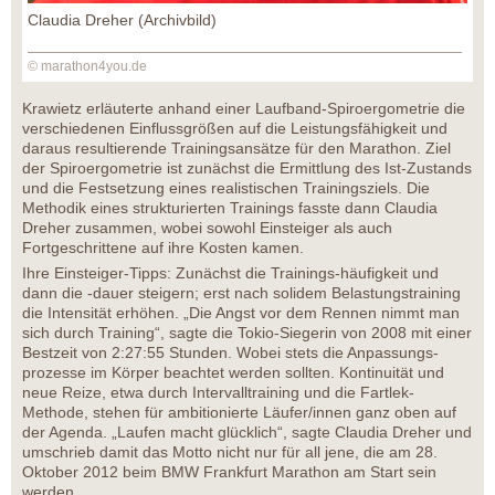
Claudia Dreher (Archivbild)
© marathon4you.de
Krawietz erläuterte anhand einer Laufband-Spiroergometrie die
verschiedenen Einflussgrößen auf die Leistungsfähigkeit und
daraus resultierende Trainingsansätze für den Marathon. Ziel
der Spiroergometrie ist zunächst die Ermittlung des Ist-Zustands
und die Festsetzung eines realistischen Trainingsziels. Die
Methodik eines strukturierten Trainings fasste dann Claudia
Dreher zusammen, wobei sowohl Einsteiger als auch
Fortgeschrittene auf ihre Kosten kamen.
Ihre Einsteiger-Tipps: Zunächst die Trainings-häufigkeit und
dann die -dauer steigern; erst nach solidem Belastungstraining
die Intensität erhöhen. „Die Angst vor dem Rennen nimmt man
sich durch Training“, sagte die Tokio-Siegerin von 2008 mit einer
Bestzeit von 2:27:55 Stunden. Wobei stets die Anpassungs-
prozesse im Körper beachtet werden sollten. Kontinuität und
neue Reize, etwa durch Intervalltraining und die Fartlek-
Methode, stehen für ambitionierte Läufer/innen ganz oben auf
der Agenda. „Laufen macht glücklich“, sagte Claudia Dreher und
umschrieb damit das Motto nicht nur für all jene, die am 28.
Oktober 2012 beim BMW Frankfurt Marathon am Start sein
werden.