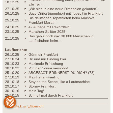
18.12.25
alle Tein...
27.10.25
„Wir sind in eine neue Dimension gelaufen“
26.10.25
Buze Diriba triumphiert mit Topzeit in Frankfurt
Die deutschen Topathleten beim Mainova
25.10.25
Frankfurt Marath...
24.10.25
42 Auflage mit Rekordfeld
23.10.25
Marathon-Splitter 2025
Das gab's noch nie: 30.000 Menschen in
21.10.25
Laufschuhen beim...
Laufberichte
26.10.25
Gönn dir Frankfurt
27.10.24
Dir und mir Binding Bier
29.10.23
Maximale Erfrischung
30.10.22
Von der Sonne verwöhnt
25.10.20
ABGESAGT: ERINNERST DU DICH? (78)
27.10.19
Mainhattan-Feeling
28.10.18
Stay on the Scene, like a Laufmachine
29.10.17
Stormy Frankfurt
30.10.16
Mein Tag!
25.10.15
Schnell mal durch Frankfurt
zurï¿½ck zur ï¿½bersicht