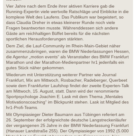
Vier Jahre nach dem Ende ihrer aktiven Karriere gab die
Running-Expertin viele wertvolle Ratschläge und Einblicke in die
komplexe Welt des Laufens. Das Publikum war begeistert, so
dass Claudia Dreher in etwas kleinerer Runde noch viele
Fragen beantworten musste. Währenddessen sich andere
Gäste am reichhaltigen Büffet bereits für die nächsten
sportlichen Herausforderungen stärkten.
Dem Ziel, die Lauf-Community im Rhein-Main-Gebiet näher
zusammenzubringen, waren die BMW Niederlassungen Hessen,
die Agentur „motion events“ als Veranstalter des BMW Frankfurt
Marathon und der Marathon-Medienpartner hr1 jedenfalls ein
gutes Stück näher gekommen.
Wiederum mit Unterstützung weiterer Partner wie Journal
Frankfurt, Mix am Mittwoch, Rosbacher, Radeberger, Querbeet
sowie dem Frankfurter Laufshop findet der zweite Experten-Talk
am Mittwoch, 15. August, statt. Dann wird der renommierte
Sportpsychologe Joachim E. Lask mit dem Thema „Mentales
Motivationscoaching“ im Blickpunkt stehen. Lask ist Mitglied des
hr1-Profi-Teams.
Mit Olympiasieger Dieter Baumann aus Tübingen referiert am
26. September der erfolgreichste deutsche Langstreckenläufer
der vergangenen 25 Jahre in der BMW Niederlassung Frankfurt
(Hanauer Landstraße 255). Der Olympiasieger von 1992 (5.000