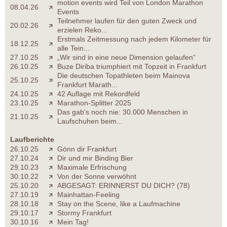
motion events wird Teil von London Marathon
08.04.26
Events
Teilnehmer laufen für den guten Zweck und
20.02.26
erzielen Reko...
Erstmals Zeitmessung nach jedem Kilometer für
18.12.25
alle Tein...
27.10.25
„Wir sind in eine neue Dimension gelaufen“
26.10.25
Buze Diriba triumphiert mit Topzeit in Frankfurt
Die deutschen Topathleten beim Mainova
25.10.25
Frankfurt Marath...
24.10.25
42 Auflage mit Rekordfeld
23.10.25
Marathon-Splitter 2025
Das gab's noch nie: 30.000 Menschen in
21.10.25
Laufschuhen beim...
Laufberichte
26.10.25
Gönn dir Frankfurt
27.10.24
Dir und mir Binding Bier
29.10.23
Maximale Erfrischung
30.10.22
Von der Sonne verwöhnt
25.10.20
ABGESAGT: ERINNERST DU DICH? (78)
27.10.19
Mainhattan-Feeling
28.10.18
Stay on the Scene, like a Laufmachine
29.10.17
Stormy Frankfurt
30.10.16
Mein Tag!