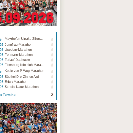
Mayrhofen Ultraks Zillert...
26
.26
Jungfrau-Marathon
.26
Usedom-Marathon
.26
Fehmarn-Marathon
.26
Torlauf Dachstein
.26
Flensburg liebt dich Mara...
Kopie von P-Weg Marathon
26
.26
Südtirol Drei Zinnen Alpi...
.26
Erfurt Marathon
.26
Scholle Natur Marathon
re Termine