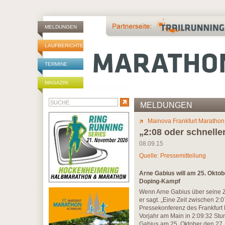
MELDUNGEN
LAUFBERICHTE
TERMINE
MAGAZIN
MELDUNGEN
Mainova Frankfurt Marathon
„2:08 oder schnelle
08.09.15
Quelle: Pressemitteilung
Arne Gabius will am 25. Oktob
Doping-Kampf
Wenn Arne Gabius über seine Zi
er sagt. „Eine Zeit zwischen 2:
Pressekonferenz des Frankfurt
Vorjahr am Main in 2:09:32 Stun
Gabius am 25. Oktober den 27 