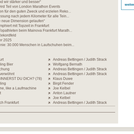
 wir stärker und besser“
weite
wird Teil von London Marathon Events
en für den guten Zweck und erzielen Reko...
ssung nach jedem Kilometer für alle Tein...
ne neue Dimension gelaufen“
mphiert mit Topzeit in Frankfurt
opathleten beim Mainova Frankfurt Marath...
Rekordfeld
er 2025
 nie: 30.000 Menschen in Laufschuhen beim...
urt
Andreas Bettingen / Judith Strack
ding Bier
Wolfgang Bernath
schung
Andreas Bettingen / Judith Strack
verwöhnt
Andreas Bettingen / Judith Strack
INNERST DU DICH? (78)
Klaus Duwe
ling
Birgit Fender
ne, like a Laufmachine
Joe Kelbel
t
Anton Lautner
Joe Kelbel
ch Frankfurt
Andreas Bettingen / Judith Strack