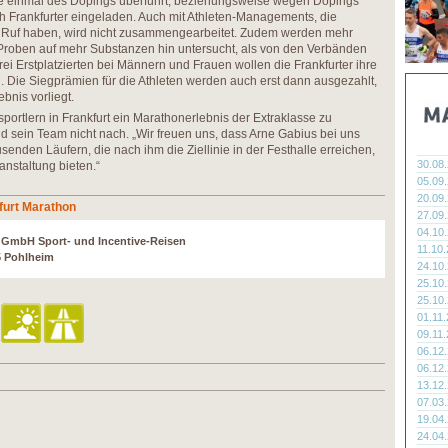
ie einmal des Dopings überführt, beziehungsweise wegen Dopings
ch Frankfurter eingeladen. Auch mit Athleten-Managements, die
 Ruf haben, wird nicht zusammengearbeitet. Zudem werden mehr
n Proben auf mehr Substanzen hin untersucht, als von den Verbänden
drei Erstplatzierten bei Männern und Frauen wollen die Frankfurter ihre
. Die Siegprämien für die Athleten werden auch erst dann ausgezahlt,
bnis vorliegt.
ortlern in Frankfurt ein Marathonerlebnis der Extraklasse zu
d sein Team nicht nach. „Wir freuen uns, dass Arne Gabius bei uns
senden Läufern, die nach ihm die Ziellinie in der Festhalle erreichen,
30.08
anstaltung bieten.“
05.09
20.09
furt Marathon
27.09
04.10
r GmbH Sport- und Incentive-Reisen
11.10
5 Pohlheim
24.10
25.10
25.10
01.11
09.11
06.12
06.12
13.12
07.03
19.04
24.04