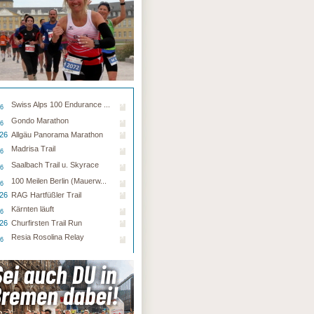
Swiss Alps 100 Endurance ...
26
Gondo Marathon
26
.26
Allgäu Panorama Marathon
Madrisa Trail
26
Saalbach Trail u. Skyrace
26
100 Meilen Berlin (Mauerw...
26
.26
RAG Hartfüßler Trail
Kärnten läuft
26
.26
Churfirsten Trail Run
Resia Rosolina Relay
26