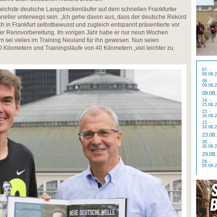
greichste deutsche Langstreckenläufer auf dem schnellen Frankfurter
eller unterwegs sein. „Ich gehe davon aus, dass der deutsche Rekord
ich in Frankfurt selbstbewusst und zugleich entspannt präsentierte vor
r Rennvorbereitung. Im vorigen Jahr habe er nur neun Wochen
m sei vieles im Training Neuland für ihn gewesen. Nun seien
ilometern und Trainingsläufe von 40 Kilometern „viel leichter zu
07. -
09.08.
08. -
09.08.
09.08
14. -
15.08.
15. -
16.08.
15. -
16.08.
23.08
28. -
30.08.
29.08
04. -
05.09.