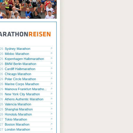
.26
Sydney Marathon
.26
Médoc Marathon
.26
Kopenhagen Halbmarathon
.26
BMW Berlin-Marathon
.26
Cardiff Halbmarathon
.26
Chicago Marathon
.26
Polar Circle Marathon
.26
Marine Corps Marathon
.26
Mainova Frankfurt Maratho...
.26
New York City Marathon
.26
Athens Authentic Marathon
.26
Valencia Marathon
.26
Shanghai Marathon
.26
Honolulu Marathon
.27
Tokio Marathon
.27
Boston Marathon
.27
London Marathon