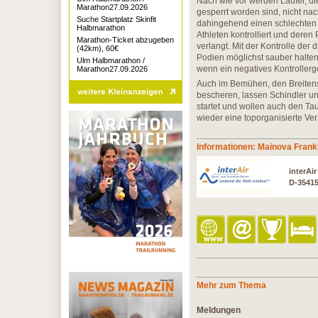
Nach wie vor werden Läufer, d
Marathon27.09.2026
gesperrt worden sind, nicht na
Suche Startplatz Skinfit
dahingehend einen schlechten
Halbmarathon
Athleten kontrolliert und dere
Marathon-Ticket abzugeben
verlangt. Mit der Kontrolle der 
(42km), 60€
Podien möglichst sauber halten
Ulm Halbmarathon /
wenn ein negatives Kontrollerge
Marathon27.09.2026
Auch im Bemühen, den Breitensp
bescheren, lassen Schindler un
startet und wollen auch den Tau
wieder eine toporganisierte Ver
Informationen: Mainova Frank
interAi
D-3541
Mehr zum Thema
Meldungen