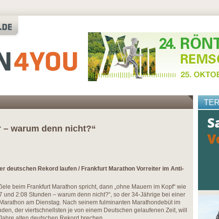
TE
r – warum denn nicht?“
er deutschen Rekord laufen / Frankfurt Marathon Vorreiter im Anti-
ele beim Frankfurt Marathon spricht, dann „ohne Mauern im Kopf“ wie
07 und 2:08 Stunden – warum denn nicht?“, so der 34-Jährige bei einer
 Marathon am Dienstag. Nach seinem fulminanten Marathondebüt im
den, der viertschnellsten je von einem Deutschen gelaufenen Zeit, will
Jahre alten deutschen Rekord brechen.