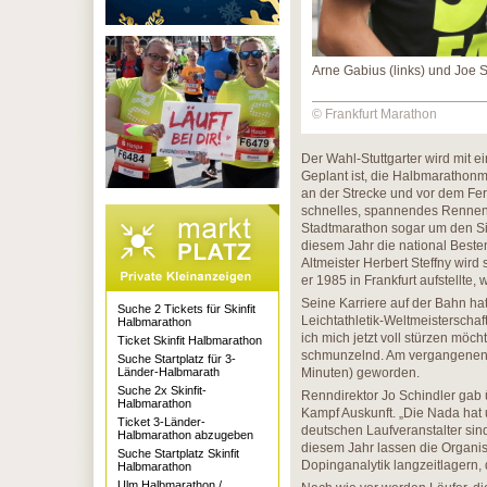
Arne Gabius (links) und Joe 
© Frankfurt Marathon
Der Wahl-Stuttgarter wird mit e
Geplant ist, die Halbmarathon
an der Strecke und vor dem Fer
schnelles, spannendes Rennen 
Stadtmarathon sogar um den Sie
diesem Jahr die national Beste
Altmeister Herbert Steffny wir
er 1985 in Frankfurt aufstellte, 
Seine Karriere auf der Bahn ha
Suche 2 Tickets für Skinfit
Leichtathletik-Weltmeisterschaf
Halbmarathon
ich mich jetzt voll stürzen möc
Ticket Skinfit Halbmarathon
schmunzelnd. Am vergangenen S
Suche Startplatz für 3-
Länder-Halbmarath
Minuten) geworden.
Suche 2x Skinfit-
Renndirektor Jo Schindler gab 
Halbmarathon
Kampf Auskunft. „Die Nada hat 
Ticket 3-Länder-
deutschen Laufveranstalter sind
Halbmarathon abzugeben
diesem Jahr lassen die Organis
Suche Startplatz Skinfit
Dopinganalytik langzeitlagern,
Halbmarathon
Ulm Halbmarathon /