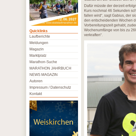
Dafür müsste der derzeit erfol
Kurs nochmal 46 Sekunden schn
fallen wird“, sagt Gabius, der s
den entscheidenden Wochen de
Vorbereitungszeit gehabt, zude
Wochenumfänge von bis zu 260 K
Quicklinks
verkraften“.
Laufberichte
Meldungen
Magazin
Marktplatz
Marathon-Suche
MARATHON JAHRBUCH
NEWS MAGAZIN
Autoren
Impressum / Datenschutz
Kontakt