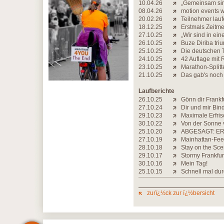
10.04.26
„Gemeinsam sind
08.04.26
motion events 
20.02.26
Teilnehmer lauf
18.12.25
Erstmals Zeitme
27.10.25
„Wir sind in ei
26.10.25
Buze Diriba triu
25.10.25
Die deutschen T
24.10.25
42 Auflage mit 
23.10.25
Marathon-Splitt
21.10.25
Das gab's noch
Laufberichte
26.10.25
Gönn dir Frankf
27.10.24
Dir und mir Bin
29.10.23
Maximale Erfri
30.10.22
Von der Sonne 
25.10.20
ABGESAGT: ER
27.10.19
Mainhattan-Fee
28.10.18
Stay on the Sce
29.10.17
Stormy Frankfur
30.10.16
Mein Tag!
25.10.15
Schnell mal dur
zurï¿½ck zur ï¿½bersicht