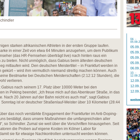
Schindler
04. -
05.09.
inigen starken afrikanischen Athleten in der ersten Gruppe laufen.
05.09
marke in einer Zeit von etwa 64 Minuten anzugehen, um dem Publikum
05.09
nseher (das HR-Fernsehen überträgt live) nach hinten raus ein
05.09
zu bieten. Nicht unmöglich, dass Gabius beim ältesten deutschen
05.09
g mitlaufen wird. Den deutschen Meistertitel – in Frankfurt werden in
06.09
n gekürt – wird ihm vermutlich niemand streitig machen können. Auch
10. -
d seine Bestmarke bei Deutschen Meisterschaften (2:12:12 Stunden), die
12.09.
wohl verlieren.
12.09
12.09
t Gabius nach seinem 17. Platz über 10000 Meter bei den
12.09
ten in Peking beendet. „Ich freue mich auf das Abenteuer Straße, in das
hte. Nach 20 Jahren auf der Bahn reicht es auch mal“, sagt Gabius
weite
onntag ist er deutscher Straßenlauf-Meister über 10 Kilometer (28:44
über das noch verstärkte Engagement der Frankfurter im Anti-Doping-
uns bestätigt, dass unsere Maßnahmen die umfangreichsten aller
“, so Schindler. Zumal sie weit über die Vorschriften hinausgehen. Seit
atoren die Proben auf eigene Kosten im Kölner Labor für
 damit sie für etwaige Nachkontrollen untersucht werden können.