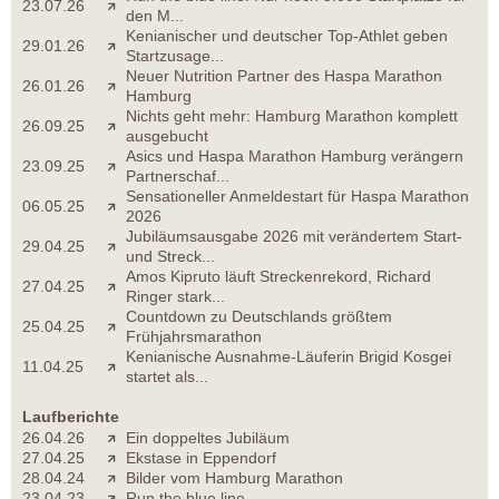
23.07.26
den M...
Kenianischer und deutscher Top-Athlet geben
29.01.26
Startzusage...
Neuer Nutrition Partner des Haspa Marathon
26.01.26
Hamburg
Nichts geht mehr: Hamburg Marathon komplett
26.09.25
ausgebucht
Asics und Haspa Marathon Hamburg verängern
23.09.25
Partnerschaf...
Sensationeller Anmeldestart für Haspa Marathon
06.05.25
2026
Jubiläumsausgabe 2026 mit verändertem Start-
29.04.25
und Streck...
Amos Kipruto läuft Streckenrekord, Richard
27.04.25
Ringer stark...
Countdown zu Deutschlands größtem
25.04.25
Frühjahrsmarathon
Kenianische Ausnahme-Läuferin Brigid Kosgei
11.04.25
startet als...
Laufberichte
26.04.26
Ein doppeltes Jubiläum
27.04.25
Ekstase in Eppendorf
28.04.24
Bilder vom Hamburg Marathon
23.04.23
Run the blue line