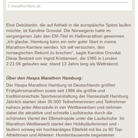
© marathon4you.de
Eine Debütantin, die auf Anhieb in die europäische Spitze laufen
möchte, ist Karoline Grovdal. Die Norwegerin hatte im
vergangenen Jahr den EM-Titel im Halbmarathon gewonnen.
„Ich glaube, Hamburg kann ein sehr guter Start in meine
Marathon-Karriere werden. Ich will versuchen, den
norwegischen Rekord zu brechen“, sagte Karoline Grovdal.
Diese Bestzeit von Ingrid Kristiansen, die 1985 in London
2:21:06 gelaufen war, stand 13 Jahre lang als Weltrekord.
Über den Haspa Marathon Hamburg:
Der Haspa Marathon Hamburg ist Deutschlands größter
Frühjahrsmarathon sowie seit 1986 die größte und
traditionsreichste Sportveranstaltung der Hansestadt Hamburg.
Jährlich starten über 35.000 Teilnehmerinnen und Teilnehmer
nahezu jeder Altersstufe in vier Wettbewerben und nehmen
dabei die attraktive und schnelle Laufstrecke durch die
schönsten Viertel der Elbmetropole unter die Laufschuhe. Im
Marathon-Wettbewerb startet den Hobbyläuferinnen und -
läufern vorweg ein hochkarätiges Elitefeld mit bis zu 80 Top-
Athletinnen und Athleten. Hunderttausende begeisterter