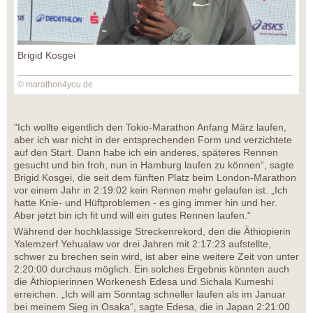
Brigid Kosgei
© marathon4you.de
"Ich wollte eigentlich den Tokio-Marathon Anfang März laufen,
aber ich war nicht in der entsprechenden Form und verzichtete
auf den Start. Dann habe ich ein anderes, späteres Rennen
gesucht und bin froh, nun in Hamburg laufen zu können“, sagte
Brigid Kosgei, die seit dem fünften Platz beim London-Marathon
vor einem Jahr in 2:19:02 kein Rennen mehr gelaufen ist. „Ich
hatte Knie- und Hüftproblemen - es ging immer hin und her.
Aber jetzt bin ich fit und will ein gutes Rennen laufen.“
Während der hochklassige Streckenrekord, den die Äthiopierin
Yalemzerf Yehualaw vor drei Jahren mit 2:17:23 aufstellte,
schwer zu brechen sein wird, ist aber eine weitere Zeit von unter
2:20:00 durchaus möglich. Ein solches Ergebnis könnten auch
die Äthiopierinnen Workenesh Edesa und Sichala Kumeshi
erreichen. „Ich will am Sonntag schneller laufen als im Januar
bei meinem Sieg in Osaka“, sagte Edesa, die in Japan 2:21:00