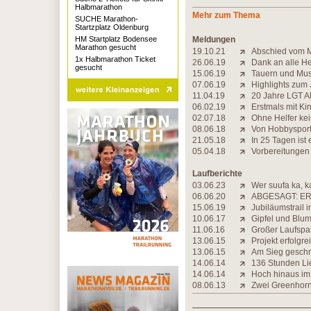
Halbmarathon
Mehr zum Thema
SUCHE Marathon-
Startzplatz Oldenburg
HM Startplatz Bodensee
Meldungen
Marathon gesucht
19.10.21
Abschied vom M
1x Halbmarathon Ticket
26.06.19
Dank an alle He
gesucht
15.06.19
Tauern und Mus
07.06.19
Highlights zum
11.04.19
20 Jahre LGT A
06.02.19
Erstmals mit K
02.07.18
Ohne Helfer ke
08.06.18
Von Hobbysportl
21.05.18
In 25 Tagen ist 
05.04.18
Vorbereitungen
Laufberichte
03.06.23
Wer suufa ka, k
06.06.20
ABGESAGT: ER
15.06.19
Jubiläumstrail 
10.06.17
Gipfel und Blu
11.06.16
Großer Laufspa
13.06.15
Projekt erfolgr
13.06.15
Am Sieg gesch
14.06.14
136 Stunden Li
14.06.14
Hoch hinaus im
08.06.13
Zwei Greenhorn