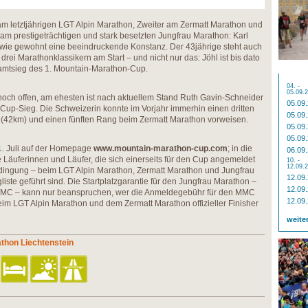
am letztjährigen LGT Alpin Marathon, Zweiter am Zermatt Marathon und
 am prestigeträchtigen und stark besetzten Jungfrau Marathon: Karl
 wie gewohnt eine beeindruckende Konstanz. Der 43jährige steht auch
drei Marathonklassikern am Start – und nicht nur das: Jöhl ist bis dato
samtsieg des 1. Mountain-Marathon-Cup.
04. -
05.09.
 noch offen, am ehesten ist nach aktuellem Stand Ruth Gavin-Schneider
05.09
 Cup-Sieg. Die Schweizerin konnte im Vorjahr immerhin einen dritten
05.09
 (42km) und einen fünften Rang beim Zermatt Marathon vorweisen.
05.09
05.09
1. Juli auf der Homepage
www.mountain-marathon-cup.com
; in die
06.09
Läuferinnen und Läufer, die sich einerseits für den Cup angemeldet
10. -
12.09.
dingung – beim LGT Alpin Marathon, Zermatt Marathon und Jungfrau
12.09
liste geführt sind. Die Startplatzgarantie für den Jungfrau Marathon –
12.09
 MMC – kann nur beanspruchen, wer die Anmeldegebühr für den MMC
12.09
 beim LGT Alpin Marathon und dem Zermatt Marathon offizieller Finisher
weite
athon Liechtenstein