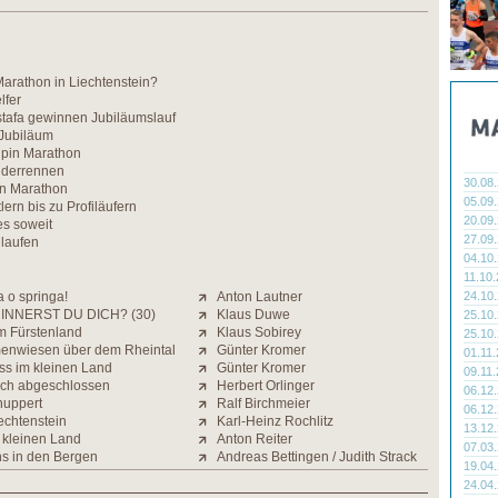
arathon in Liechtenstein?
lfer
tafa gewinnen Jubiläumslauf
 Jubiläum
lpin Marathon
inderrennen
30.08
in Marathon
05.09
ern bis zu Profiläufern
20.09
es soweit
27.09
 laufen
04.10
11.10
a o springa!
Anton Lautner
24.10
INNERST DU DICH? (30)
Klaus Duwe
25.10
im Fürstenland
Klaus Sobirey
25.10
menwiesen über dem Rheintal
Günter Kromer
01.11
ss im kleinen Land
Günter Kromer
09.11
eich abgeschlossen
Herbert Orlinger
06.12
nuppert
Ralf Birchmeier
06.12
echtenstein
Karl-Heinz Rochlitz
13.12
 kleinen Land
Anton Reiter
07.03
s in den Bergen
Andreas Bettingen / Judith Strack
19.04
24.04