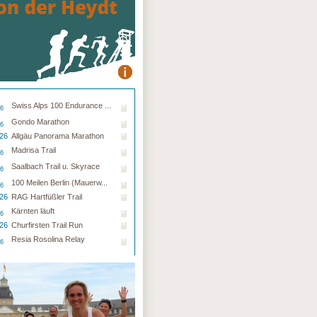
Swiss Alps 100 Endurance ...
26
Gondo Marathon
26
.26
Allgäu Panorama Marathon
Madrisa Trail
26
Saalbach Trail u. Skyrace
26
100 Meilen Berlin (Mauerw...
26
.26
RAG Hartfüßler Trail
Kärnten läuft
26
.26
Churfirsten Trail Run
Resia Rosolina Relay
26