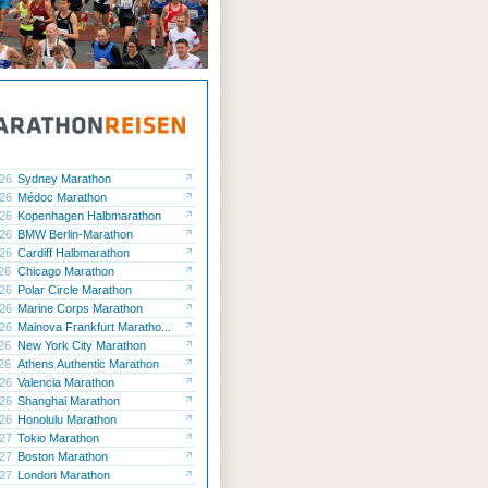
.26
Sydney Marathon
.26
Médoc Marathon
.26
Kopenhagen Halbmarathon
.26
BMW Berlin-Marathon
.26
Cardiff Halbmarathon
.26
Chicago Marathon
.26
Polar Circle Marathon
.26
Marine Corps Marathon
.26
Mainova Frankfurt Maratho...
.26
New York City Marathon
.26
Athens Authentic Marathon
.26
Valencia Marathon
.26
Shanghai Marathon
.26
Honolulu Marathon
.27
Tokio Marathon
.27
Boston Marathon
.27
London Marathon