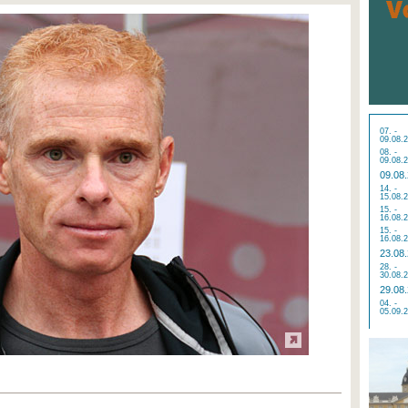
07. -
09.08.
08. -
09.08.
09.08
14. -
15.08.
15. -
16.08.
15. -
16.08.
23.08
28. -
30.08.
29.08
04. -
05.09.