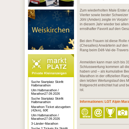
Zum wiederholten Male Erster 
Vierter sowie bester Schweizer
Jöhl (Amden) zeigte im Vorjahr
in diesem Jahr wieder bei allen 
ernsthafter Favorit auf den Ge
Bei den Frauen ist diese Rolle
(Chesalles) Anwärterin auf den
Rang beim Défi-Val-de-Travers
Anmelden kann man sich bis 3
Schlusswertung kommen all die 
haben und – als kumulative Be
Marathon in der offiziellen Rang
den letzten Wertungslauf des
Suche Startplatz Skinfit
fristgerecht entrichtet hat und
Halbmarathon
ist.
Ulm Halbmarathon /
Marathon27.09.2026
Suche Startplatz Skinfit
Informationen: LGT Alpin Mar
Halbmarathon
Marathon-Ticket abzugeben
(42km), 60€
Ulm Halbmarathon /
Marathon27.09.2026
3-Länder-Marathon
Suche 2 Tickets für Skinfit