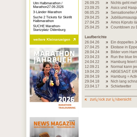
26.09.25
Nichts geht me
Ulm Halbmarathon /
Marathon27.09.2026
23.09.25
Asics und Hasp
3-Länder-Marathon
06.05.25
Sensationeller
Suche 2 Tickets für Skinfit
29.04.25
Jubiläumsausgab
Halbmarathon
27.04.25
Amos Kipruto lä
SUCHE Marathon-
25.04.25
Countdown zu D
Startzplatz Oldenburg
Laufberichte
26.04.26
Ein doppeltes 
27.04.25
Ekstase in Epp
28.04.24
Bilder vom Ha
23.04.23
Run the blue li
24.04.22
Hamburg feier
12.09.21
Normal kann je
19.04.20
ABGESAGT: ER
28.04.19
Hamburg = Activ
29.04.18
Nich lang schna
23.04.17
Schietwetter
zurï¿½ck zur ï¿½bersicht