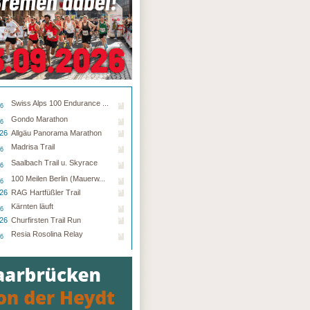
Swiss Alps 100 Endurance ...
26
Gondo Marathon
26
.26
Allgäu Panorama Marathon
Madrisa Trail
26
Saalbach Trail u. Skyrace
26
100 Meilen Berlin (Mauerw...
26
.26
RAG Hartfüßler Trail
Kärnten läuft
26
.26
Churfirsten Trail Run
Resia Rosolina Relay
26