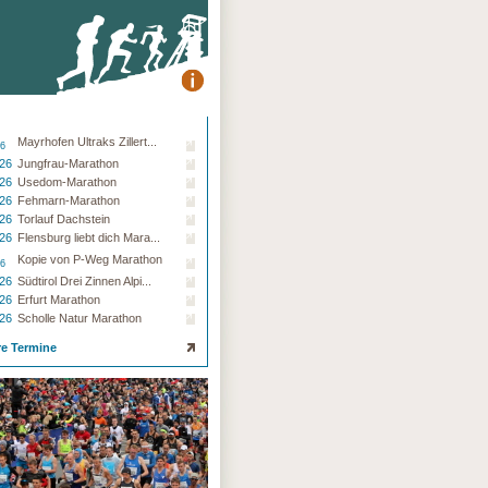
Mayrhofen Ultraks Zillert...
26
.26
Jungfrau-Marathon
.26
Usedom-Marathon
.26
Fehmarn-Marathon
.26
Torlauf Dachstein
.26
Flensburg liebt dich Mara...
Kopie von P-Weg Marathon
26
.26
Südtirol Drei Zinnen Alpi...
.26
Erfurt Marathon
.26
Scholle Natur Marathon
re Termine