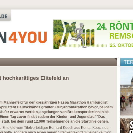
TE
rt hochkarätiges Elitefeld an
 im Männerfeld für den diesjährigen Haspa Marathon Hamburg ist
. April steht Deutschlands größter Frühjahrsmarathon bevor, bei dem
äufer erwartet werden, angefangen von Breitensportler:innen bis
e. Einen Tag zuvor findet zudem der Kinder- und Jugendlauf "Das
 statt, bei dem rund 12.000 Teilnehmende an die Startlinie gehen.
e Elitefeld vom Titelverteidiger Bernard Koech aus Kenia. Koech, der
ieg holte, sondern auch einen neuen Streckenrekord mit einer Zeit von