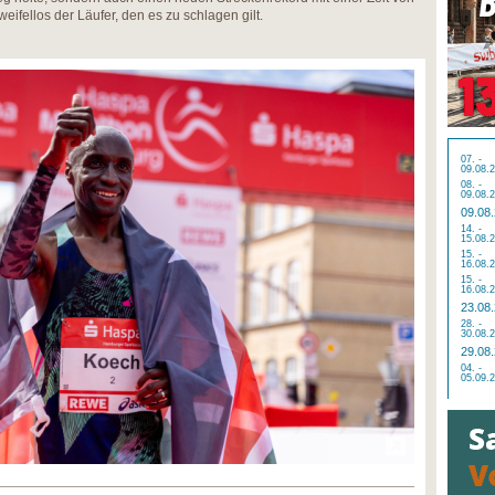
weifellos der Läufer, den es zu schlagen gilt.
07. -
09.08.
08. -
09.08.
09.08
14. -
15.08.
15. -
16.08.
15. -
16.08.
23.08
28. -
30.08.
29.08
04. -
05.09.