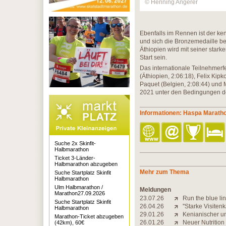
© Henning Angerer
Ebenfalls im Rennen ist der k
und sich die Bronzemedaille be
Äthiopien wird mit seiner star
Start sein.
Das internationale Teilnehmerf
(Äthiopien, 2:06:18), Felix Kip
Paquet (Belgien, 2:08:44) und
2021 unter den Bedingungen de
Informationen: Haspa Marat
Suche 2x Skinfit-
Halbmarathon
Ticket 3-Länder-
Halbmarathon abzugeben
Mehr zum Thema
Suche Startplatz Skinfit
Halbmarathon
Ulm Halbmarathon /
Meldungen
Marathon27.09.2026
23.07.26
Run the blue lin
Suche Startplatz Skinfit
26.04.26
''Starke Visiten
Halbmarathon
29.01.26
Kenianischer un
Marathon-Ticket abzugeben
26.01.26
Neuer Nutritio
(42km), 60€