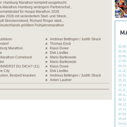
hr: Hamburg Marathon komplett ausgebucht
a Marathon Hamburg verängern Partnerschaf...
 Anmeldestart für Haspa Marathon 2026
e 2026 mit verändertem Start- und Streck...
uft Streckenrekord, Richard Ringer stark...
eutschlands größtem Frühjahrsmarathon
Jubiläum
Andreas Bettingen / Judith Strack
endorf
Thomas Enck
30.08
mburg Marathon
Klaus Duwe
05.09
ne
Dirk Liedtke
20.09
t Marathon-Comeback
Mario Bartkowski
27.09
der
Mario Bartkowski
04.10
INNERST DU DICH? (11)
Klaus Duwe
e City
Dirk Liedtke
11.10
cken, Bestzeit knacken
Andreas Bettingen / Judith Strack
24.10
Anton Lautner
25.10
25.10
01.11
09.11
06.12
06.12
13.12
07.03
19.04
24.04