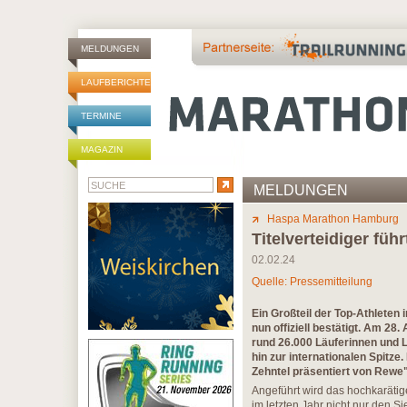
MELDUNGEN
LAUFBERICHTE
TERMINE
MAGAZIN
MELDUNGEN
Haspa Marathon Hamburg
Titelverteidiger füh
02.02.24
Quelle: Pressemitteilung
Ein Großteil der Top-Athleten
nun offiziell bestätigt. Am 28
rund 26.000 Läuferinnen und L
hin zur internationalen Spitz
Zehntel präsentiert von Rewe"
Angeführt wird das hochkarätig
im letzten Jahr nicht nur den S