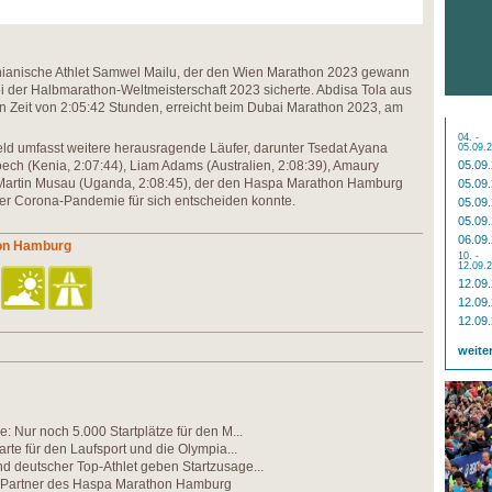
enianische Athlet Samwel Mailu, der den Wien Marathon 2023 gewann
i der Halbmarathon-Weltmeisterschaft 2023 sicherte. Abdisa Tola aus
ken Zeit von 2:05:42 Stunden, erreicht beim Dubai Marathon 2023, am
04. -
eld umfasst weitere herausragende Läufer, darunter Tsedat Ayana
05.09.
koech (Kenia, 2:07:44), Liam Adams (Australien, 2:08:39), Amaury
05.09
 Martin Musau (Uganda, 2:08:45), der den Haspa Marathon Hamburg
05.09
r Corona-Pandemie für sich entscheiden konnte.
05.09
05.09
06.09
hon Hamburg
10. -
12.09.
12.09
12.09
12.09
weite
e: Nur noch 5.000 Startplätze für den M...
karte für den Laufsport und die Olympia...
d deutscher Top-Athlet geben Startzusage...
n Partner des Haspa Marathon Hamburg