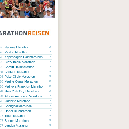
.26
Sydney Marathon
.26
Médoc Marathon
.26
Kopenhagen Halbmarathon
.26
BMW Berlin-Marathon
.26
Cardiff Halbmarathon
.26
Chicago Marathon
.26
Polar Circle Marathon
.26
Marine Corps Marathon
.26
Mainova Frankfurt Maratho...
.26
New York City Marathon
.26
Athens Authentic Marathon
.26
Valencia Marathon
.26
Shanghai Marathon
.26
Honolulu Marathon
.27
Tokio Marathon
.27
Boston Marathon
.27
London Marathon