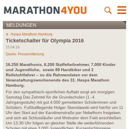
MELDUNGEN
Haspa Marathon Hamburg
Ticketschalter für Olympia 2016
15.04.16
Quelle: Pressemitteilung
16.250 Marathonis, 6.200 Staffelteilnehmer, 7.000 Kinder
und Jugendliche, sowie 89 Handbiker und 2
Rollstuhlfahrer – so die Rahmendaten vor dem
Veranstaltungswochenende des 31. Haspa Marathon
Hamburg.
Für den sympathisch-sportlichen Auftakt sorgt am morgigen
Samstag Das Zehntel für die Grundschulen (1.-4.
Jahrgangsstufe) mit gut 4.000 gemeldeten Schülerinnen und
Schülern. Fußballlegende Holger Stanislawski wird hierfür um 11
Uhr den Start auf der Karolinenstraße per Nebelhorn freigeben
und sich als Schlussläufer und Motivator dem Feld anschließen.
Um 13.30 Uhr folgen an gleicher Stelle die weiterführenden
Schulen mit etwa 3.000 Jugendlichen. Kurzentschlossene