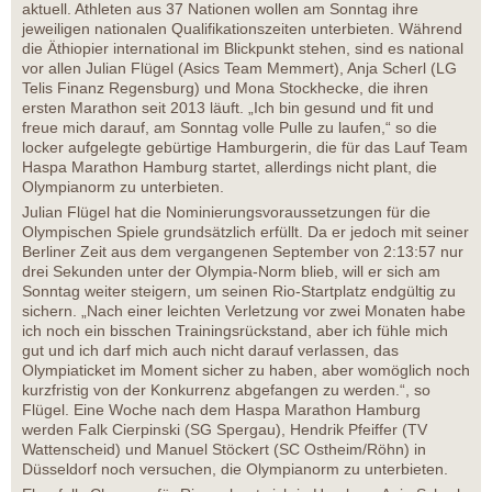
aktuell. Athleten aus 37 Nationen wollen am Sonntag ihre
jeweiligen nationalen Qualifikationszeiten unterbieten. Während
die Äthiopier international im Blickpunkt stehen, sind es national
vor allen Julian Flügel (Asics Team Memmert), Anja Scherl (LG
Telis Finanz Regensburg) und Mona Stockhecke, die ihren
ersten Marathon seit 2013 läuft. „Ich bin gesund und fit und
freue mich darauf, am Sonntag volle Pulle zu laufen,“ so die
locker aufgelegte gebürtige Hamburgerin, die für das Lauf Team
Haspa Marathon Hamburg startet, allerdings nicht plant, die
Olympianorm zu unterbieten.
Julian Flügel hat die Nominierungsvoraussetzungen für die
Olympischen Spiele grundsätzlich erfüllt. Da er jedoch mit seiner
Berliner Zeit aus dem vergangenen September von 2:13:57 nur
drei Sekunden unter der Olympia-Norm blieb, will er sich am
Sonntag weiter steigern, um seinen Rio-Startplatz endgültig zu
sichern. „Nach einer leichten Verletzung vor zwei Monaten habe
ich noch ein bisschen Trainingsrückstand, aber ich fühle mich
gut und ich darf mich auch nicht darauf verlassen, das
Olympiaticket im Moment sicher zu haben, aber womöglich noch
kurzfristig von der Konkurrenz abgefangen zu werden.“, so
Flügel. Eine Woche nach dem Haspa Marathon Hamburg
werden Falk Cierpinski (SG Spergau), Hendrik Pfeiffer (TV
Wattenscheid) und Manuel Stöckert (SC Ostheim/Röhn) in
Düsseldorf noch versuchen, die Olympianorm zu unterbieten.