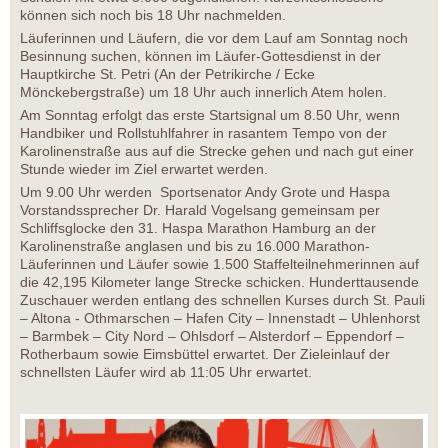
können sich noch bis 18 Uhr nachmelden.
Läuferinnen und Läufern, die vor dem Lauf am Sonntag noch
Besinnung suchen, können im Läufer-Gottesdienst in der
Hauptkirche St. Petri (An der Petrikirche / Ecke
Mönckebergstraße) um 18 Uhr auch innerlich Atem holen.
Am Sonntag erfolgt das erste Startsignal um 8.50 Uhr, wenn
Handbiker und Rollstuhlfahrer in rasantem Tempo von der
Karolinenstraße aus auf die Strecke gehen und nach gut einer
Stunde wieder im Ziel erwartet werden.
Um 9.00 Uhr werden Sportsenator Andy Grote und Haspa
Vorstandssprecher Dr. Harald Vogelsang gemeinsam per
Schliffsglocke den 31. Haspa Marathon Hamburg an der
Karolinenstraße anglasen und bis zu 16.000 Marathon-
Läuferinnen und Läufer sowie 1.500 Staffelteilnehmerinnen auf
die 42,195 Kilometer lange Strecke schicken. Hunderttausende
Zuschauer werden entlang des schnellen Kurses durch St. Pauli
– Altona - Othmarschen – Hafen City – Innenstadt – Uhlenhorst
– Barmbek – City Nord – Ohlsdorf – Alsterdorf – Eppendorf –
Rotherbaum sowie Eimsbüttel erwartet. Der Zieleinlauf der
schnellsten Läufer wird ab 11:05 Uhr erwartet.