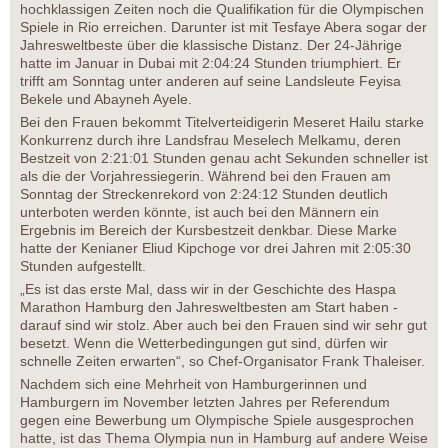
hochklassigen Zeiten noch die Qualifikation für die Olympischen
Spiele in Rio erreichen. Darunter ist mit Tesfaye Abera sogar der
Jahresweltbeste über die klassische Distanz. Der 24-Jährige
hatte im Januar in Dubai mit 2:04:24 Stunden triumphiert. Er
trifft am Sonntag unter anderen auf seine Landsleute Feyisa
Bekele und Abayneh Ayele.
Bei den Frauen bekommt Titelverteidigerin Meseret Hailu starke
Konkurrenz durch ihre Landsfrau Meselech Melkamu, deren
Bestzeit von 2:21:01 Stunden genau acht Sekunden schneller ist
als die der Vorjahressiegerin. Während bei den Frauen am
Sonntag der Streckenrekord von 2:24:12 Stunden deutlich
unterboten werden könnte, ist auch bei den Männern ein
Ergebnis im Bereich der Kursbestzeit denkbar. Diese Marke
hatte der Kenianer Eliud Kipchoge vor drei Jahren mit 2:05:30
Stunden aufgestellt.
„Es ist das erste Mal, dass wir in der Geschichte des Haspa
Marathon Hamburg den Jahresweltbesten am Start haben -
darauf sind wir stolz. Aber auch bei den Frauen sind wir sehr gut
besetzt. Wenn die Wetterbedingungen gut sind, dürfen wir
schnelle Zeiten erwarten“, so Chef-Organisator Frank Thaleiser.
Nachdem sich eine Mehrheit von Hamburgerinnen und
Hamburgern im November letzten Jahres per Referendum
gegen eine Bewerbung um Olympische Spiele ausgesprochen
hatte, ist das Thema Olympia nun in Hamburg auf andere Weise