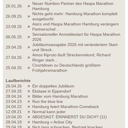
Neuer Nutrition Partner des Haspa Marathon
26.01.26
Hamburg
Nichts geht mehr: Hamburg Marathon komplett
26.09.25
ausgebucht
Asics und Haspa Marathon Hamburg verängern
23.09.25
Partnerschaf...
Sensationeller Anmeldestart für Haspa Marathon
06.05.25
2026
Jubiläumsausgabe 2026 mit verändertem Start-
29.04.25
und Streck...
Amos Kipruto läuft Streckenrekord, Richard
27.04.25
Ringer stark...
Countdown zu Deutschlands größtem
25.04.25
Frühjahrsmarathon
Laufberichte
26.04.26
Ein doppeltes Jubiläum
27.04.25
Ekstase in Eppendorf
28.04.24
Bilder vom Hamburg Marathon
23.04.23
Run the blue line
24.04.22
Hamburg feiert Marathon-Comeback
12.09.21
Normal kann jeder
19.04.20
ABGESAGT: ERINNERST DU DICH? (11)
28.04.19
Hamburg = Active City
29.04.18
Nich lang schnacken, Bestzeit knacken