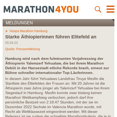
MELDUNGEN
Haspa Marathon Hamburg
Starke Äthiopierinnen führen Elitefeld an
05.04.23
Quelle: Pressemitteilung
Hamburg wird nach dem fulminanten Vorjahressieg der
Äthiopierin Yalemzerf Yehualaw, die bei ihrem Marathon
Debüt in der Hansestadt etliche Rekorde brach, erneut zur
Bühne schneller internationaler Top-Läuferinnen.
In diesem Jahr führt Yehualaws Landsfrau Tiruye Mesfin die
Startliste des Elitefeldes der Frauen an. Mit 20 Jahren ist die
Äthiopierin zwei Jahre jünger als Yalemzerf Yehualaw bei ihrem
Siegeslauf in Hamburg. Mesfin konnte zwar bislang keinen
Marathon Wettkampfsieg verbuchen, jedoch darf ihre
persönliche Bestzeit von 2:18:47 Stunden, mit der sie im
Dezember 2022 Sechste im Valencia Marathon wurde, mit
Recht als Weltklassezeit eingeordnet werden. Mit dieser
Referenz ist sie zudem die schnellste Marathonläuferin, die je in