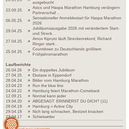
ausgebucht
Asics und Haspa Marathon Hamburg verängern
23.09.25
Partnerschaf...
Sensationeller Anmeldestart für Haspa Marathon
06.05.25
2026
Jubiläumsausgabe 2026 mit verändertem Start-
29.04.25
und Streck...
Amos Kipruto läuft Streckenrekord, Richard
27.04.25
Ringer stark...
Countdown zu Deutschlands größtem
25.04.25
Frühjahrsmarathon
Laufberichte
26.04.26
Ein doppeltes Jubiläum
27.04.25
Ekstase in Eppendorf
28.04.24
Bilder vom Hamburg Marathon
23.04.23
Run the blue line
24.04.22
Hamburg feiert Marathon-Comeback
12.09.21
Normal kann jeder
19.04.20
ABGESAGT: ERINNERST DU DICH? (11)
28.04.19
Hamburg = Active City
29.04.18
Nich lang schnacken, Bestzeit knacken
23.04.17
Schietwetter