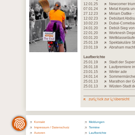
12.01.25
Newcomer trium
07.01.24
Melat Kejeta un
27.12.23
Miriam Dattke -
12.02.23
Debütant Abdisa
10.02.23
Dubai-Comeback
24.01.20
Debüt-Sieg von 
22.01.20
Worknesh Degef
03.01.20
Weltklasseläufer
25.01.19
Spektakuläre St
23.01.19
Abraham macht 
Laufberichte
25.01.19
Stadt der Super
26.01.18
Laufpremiere i
23.01.15
Winter ade
24.01.14
Sommermärchen 
25.01.13
Marathon der 
25.01.13
Wüsten-Stadt d
zurï¿½ck zur ï¿½bersicht
Kontakt
Meldungen
Impressum / Datenschutz
Termine
Autoren
Laufberichte