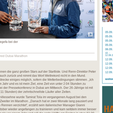
05.09
05.09
05.09
egefa bei der
05.09
06.09
10. -
12.09.
ered Dubai Marathon
12.09
12.09
12.09
nen die ganz großen Stars auf der Startliste. Und Renn-Direktor Peter
12.09
auch zurück und nimmt das Wort Weltrekord nicht in den Mund.
weite
 Strecke einiges möglich, sofern die Wetterbedingungen stimmen. „Ich
m Jahr und es ist mein Ziel, eine Zeit von unter 2:04 Stunden zu
bei der Pressekonferenz in Dubai am Mittwoch. Der 26-Jährige ist mit
:11 Stunden) der zehntschnellste Läufer aller Zeiten.
chillessehne wurde Tamirat Tola im vergangenen August bei den
Zweiter im Marathon. „Danach hat er zwei Monate lang pausiert und
n Rennen verzichtet“, erzählt sein italienischer Manager Gianni
tober wieder angefangen zu trainieren und kam seitdem immer besser