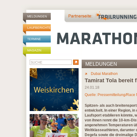
MELDUNGEN
LAUFBERICHTE
TERMINE
MAGAZIN
MELDUNGEN
Dubai Marathon
Tamirat Tola bereit
24.01.18
Quelle: Pressemitteilung/Race
Spitzen- als auch breitenspor
entwickelt. In einer Region, i
Laufsport etablieren könnte, 
von ihnen rennt die 10-km-Dis
angenehmen Temperaturen über
Weltklasseathleten, darunter 
Degefa sowie die dreimalige D