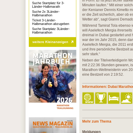
in Form. Er ist jetzt sicher stär
Suche Startplatz für 3-
Minuten laufen.“ Mit einer solc
Länder-Halbmarath
der Kenianer Dennis Kimetto mit
Suche 2x 3Länder-
er die Zeit sicherlich, aber ob
Halbmarathon
Wetter ab“, sagt Gianni Demado
Ticket 3-Länder-
Halbmarathon abzugeben
Während Tamirat Tola ebenso wi
Suche Startplatz 3Länder-
will Aselefech Mergia ihrerseits
Halbmarathon
dreimal in Dubai gestartet und
war der im Jahr 2015, denn da
Aselefech Mergia, die 2011 er
und ihre persönliche Bestzeit au
sehr stark.“
Neben der Titelverteidigerin W
mit 2:22:36 Stunden gewann, is
Marathon-Weltmeisterin von 201
eine Bestzeit von 2:19:52.
Informationen: Dubai Maratho
Mehr zum Thema
Meldungen