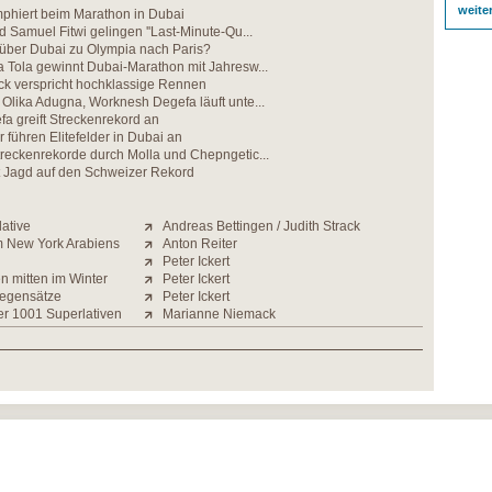
weite
phiert beim Marathon in Dubai
d Samuel Fitwi gelingen ''Last-Minute-Qu...
 über Dubai zu Olympia nach Paris?
 Tola gewinnt Dubai-Marathon mit Jahresw...
 verspricht hochklassige Rennen
Olika Adugna, Worknesh Degefa läuft unte...
a greift Streckenrekord an
 führen Elitefelder in Dubai an
reckenrekorde durch Molla und Chepngetic...
Jagd auf den Schweizer Rekord
lative
Andreas Bettingen / Judith Strack
m New York Arabiens
Anton Reiter
Peter Ickert
mitten im Winter
Peter Ickert
Gegensätze
Peter Ickert
er 1001 Superlativen
Marianne Niemack