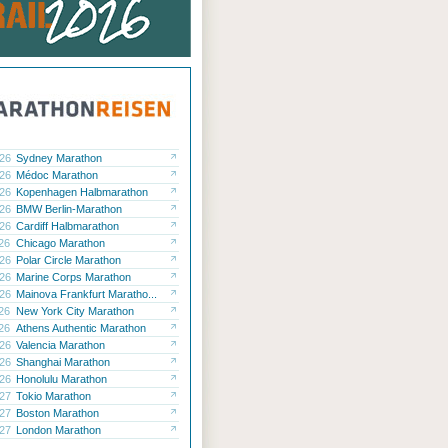
.26
Sydney Marathon
.26
Médoc Marathon
.26
Kopenhagen Halbmarathon
.26
BMW Berlin-Marathon
.26
Cardiff Halbmarathon
.26
Chicago Marathon
.26
Polar Circle Marathon
.26
Marine Corps Marathon
.26
Mainova Frankfurt Maratho...
.26
New York City Marathon
.26
Athens Authentic Marathon
.26
Valencia Marathon
.26
Shanghai Marathon
.26
Honolulu Marathon
.27
Tokio Marathon
.27
Boston Marathon
.27
London Marathon