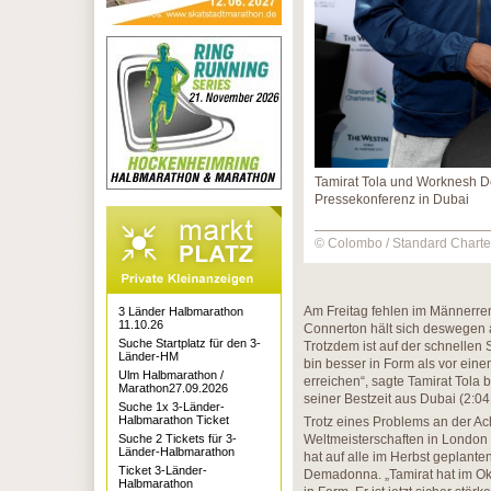
Tamirat Tola und Worknesh D
Pressekonferenz in Dubai
© Colombo / Standard Chart
Am Freitag fehlen im Männerren
3 Länder Halbmarathon
11.10.26
Connerton hält sich deswegen 
Suche Startplatz für den 3-
Trotzdem ist auf der schnellen
Länder-HM
bin besser in Form als vor eine
Ulm Halbmarathon /
erreichen“, sagte Tamirat Tola 
Marathon27.09.2026
seiner Bestzeit aus Dubai (2:04
Suche 1x 3-Länder-
Halbmarathon Ticket
Trotz eines Problems an der A
Suche 2 Tickets für 3-
Weltmeisterschaften in London 
Länder-Halbmarathon
hat auf alle im Herbst geplante
Ticket 3-Länder-
Demadonna. „Tamirat hat im Ok
Halbmarathon