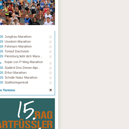
.26
Jungfrau-Marathon
.26
Usedom-Marathon
.26
Fehmarn-Marathon
.26
Torlauf Dachstein
.26
Flensburg liebt dich Mara...
Kopie von P-Weg Marathon
26
.26
Südtirol Drei Zinnen Alpi...
.26
Erfurt Marathon
.26
Scholle Natur Marathon
.26
Südthüringentrail
re Termine