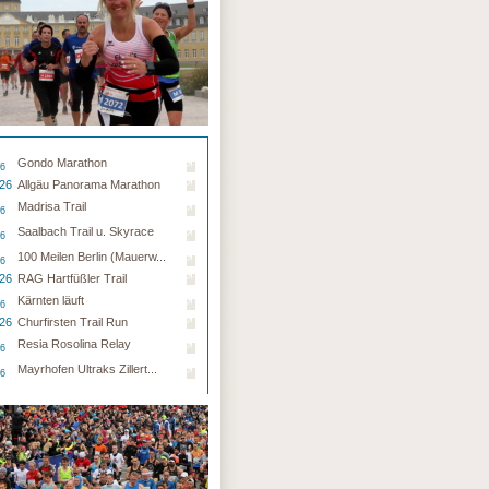
Gondo Marathon
26
.26
Allgäu Panorama Marathon
Madrisa Trail
26
Saalbach Trail u. Skyrace
26
100 Meilen Berlin (Mauerw...
26
.26
RAG Hartfüßler Trail
Kärnten läuft
26
.26
Churfirsten Trail Run
Resia Rosolina Relay
26
Mayrhofen Ultraks Zillert...
26