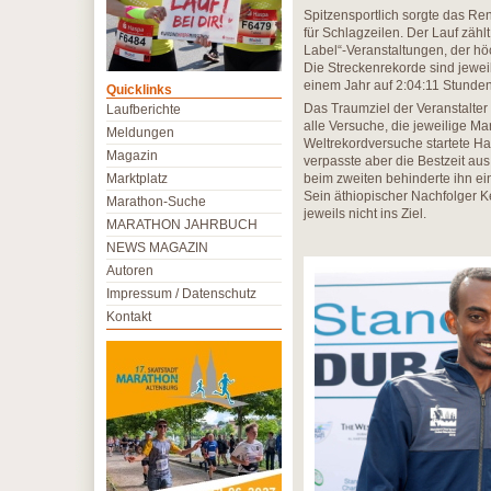
Spitzensportlich sorgte das Re
für Schlagzeilen. Der Lauf zäh
Label“-Veranstaltungen, der hö
Die Streckenrekorde sind jeweil
einem Jahr auf 2:04:11 Stunden
Quicklinks
Das Traumziel der Veranstalter 
Laufberichte
alle Versuche, die jeweilige Ma
Meldungen
Weltrekordversuche startete Ha
Magazin
verpasste aber die Bestzeit aus
Marktplatz
beim zweiten behinderte ihn ei
Sein äthiopischer Nachfolger K
Marathon-Suche
jeweils nicht ins Ziel.
MARATHON JAHRBUCH
NEWS MAGAZIN
Autoren
Impressum / Datenschutz
Kontakt