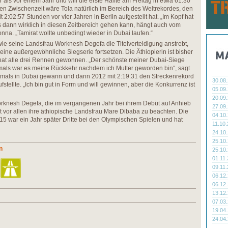
ker als vor einem Jahr und will die erste Hälfte am Freitag in etwa 61:30
hen Zwischenzeit wäre Tola natürlich im Bereich des Weltrekordes, den
 2:02:57 Stunden vor vier Jahren in Berlin aufgestellt hat. „Im Kopf hat
 es dann wirklich in diesen Zeitbereich gehen kann, hängt auch vom
nna. „Tamirat wollte unbedingt wieder in Dubai laufen.“
e seine Landsfrau Worknesh Degefa die Titelverteidigung anstrebt,
 eine außergewöhnliche Siegserie fortsetzen. Die Äthiopierin ist bisher
 hat alle drei Rennen gewonnen. „Der schönste meiner Dubai-Siege
mals war es meine Rückkehr nachdem ich Mutter geworden bin“, sagt
stmals in Dubai gewann und dann 2012 mit 2:19:31 den Streckenrekord
30.08
fstellte. „Ich bin gut in Form und will gewinnen, aber die Konkurrenz ist
05.09
20.09
orknesh Degefa, die im vergangenen Jahr bei ihrem Debüt auf Anhieb
27.09
t vor allen ihre äthiopische Landsfrau Mare Dibaba zu beachten. Die
04.10
5 war ein Jahr später Dritte bei den Olympischen Spielen und hat
11.10
24.10
25.10
n
25.10
01.11
09.11
06.12
06.12
13.12
07.03
19.04
24.04