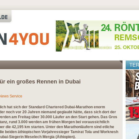
TE
 für ein großes Rennen in Dubai
 News Service
tlich hat sich der Standard Chartered Dubai-Marathon enorm
n der noch vor 20 Jahren niemand geglaubt hätte, dass sich dort der
werden am Freitag über 30.000 Läufer an den Start gehen. Das Gros
tanz, rund 3.000 werden am frühen Morgen bei voraussichtlich
 die 42,195 km starten. Unter den Marathonläufern sind etliche
die beiden äthiopischen Vorjahressieger Tamirat Tola und Worknesh
ubai-Siegerin Meselech Mergia (Äthiopien).