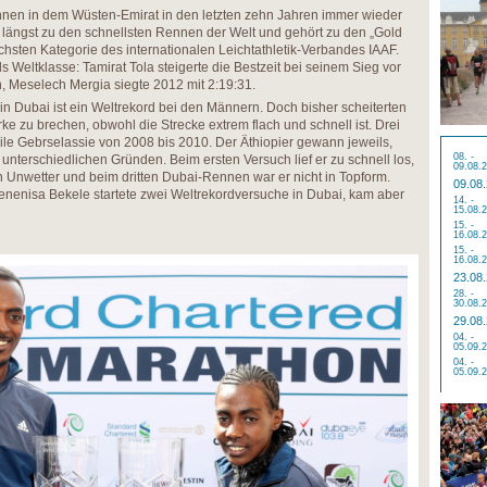
nnen in dem Wüsten-Emirat in den letzten zehn Jahren immer wieder
lt längst zu den schnellsten Rennen der Welt und gehört zu den „Gold
chsten Kategorie des internationalen Leichtathletik-Verbandes IAAF.
s Weltklasse: Tamirat Tola steigerte die Bestzeit bei seinem Sieg vor
, Meselech Mergia siegte 2012 mit 2:19:31.
in Dubai ist ein Weltrekord bei den Männern. Doch bisher scheiterten
rke zu brechen, obwohl die Strecke extrem flach und schnell ist. Drei
ile Gebrselassie von 2008 bis 2010. Der Äthiopier gewann jeweils,
08. -
 unterschiedlichen Gründen. Beim ersten Versuch lief er zu schnell los,
09.08.
n Unwetter und beim dritten Dubai-Rennen war er nicht in Topform.
09.08
enenisa Bekele startete zwei Weltrekordversuche in Dubai, kam aber
14. -
15.08.
15. -
16.08.
15. -
16.08.
23.08
28. -
30.08.
29.08
04. -
05.09.
04. -
05.09.