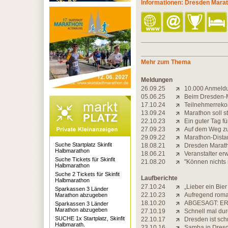
Informationen: Dresden Mara
Mehr zum Thema
Meldungen
26.09.25
10.000 Anmeldun
05.06.25
Beim Dresden-M
17.10.24
Teilnehmerreko
13.09.24
Marathon soll s
22.10.23
Ein guter Tag f
27.09.23
Auf dem Weg z
29.09.22
Marathon-Distan
Suche Startplatz Skinfit
18.08.21
Dresden Marat
Halbmarathon
18.06.21
Veranstalter er
Suche Tickets für Skinfit
21.08.20
''Können nichts
Halbmarathon
Suche 2 Tickets für Skinfit
Laufberichte
Halbmarathon
27.10.24
„Lieber ein Bie
Sparkassen 3 Länder
22.10.23
Aufregend roma
Marathon abzugeben
18.10.20
ABGESAGT: ER
Sparkassen 3 Länder
Marathon abzugeben
27.10.19
Schnell mal dur
SUCHE 1x Startplatz, Skinfit
22.10.17
Dresden ist sch
Halbmarath.
23.10.16
Samba in Dres