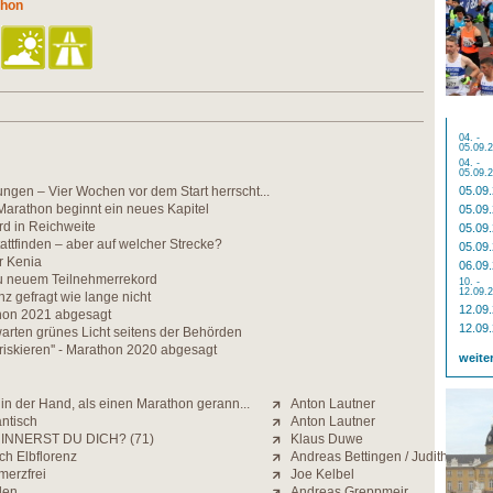
thon
04. -
05.09.
04. -
05.09.
gen – Vier Wochen vor dem Start herrscht...
05.09
arathon beginnt ein neues Kapitel
05.09
rd in Reichweite
05.09
tattfinden – aber auf welcher Strecke?
05.09
ür Kenia
06.09
u neuem Teilnehmerrekord
10. -
12.09.
z gefragt wie lange nicht
12.09
hon 2021 abgesagt
12.09
warten grünes Licht seitens der Behörden
 riskieren'' - Marathon 2020 abgesagt
weite
r in der Hand, als einen Marathon gerann...
Anton Lautner
ntisch
Anton Lautner
INNERST DU DICH? (71)
Klaus Duwe
ch Elbflorenz
Andreas Bettingen / Judith Strack
merzfrei
Joe Kelbel
den
Andreas Greppmeir