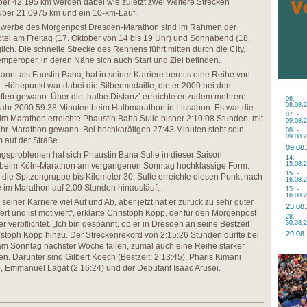
er 42,195 km werden dabei wie zuletzt zwei weitere Strecken
ber 21,0975 km und ein 10-km-Lauf.
ewerbe des Morgenpost Dresden-Marathon sind im Rahmen der
el am Freitag (17. Oktober von 14 bis 19 Uhr) und Sonnabend (18.
ich. Die schnelle Strecke des Rennens führt mitten durch die City,
mperoper, in deren Nähe sich auch Start und Ziel befinden.
annt als Faustin Baha, hat in seiner Karriere bereits eine Reihe von
t. Höhepunkt war dabei die Silbermedaille, die er 2000 bei den
ten gewann. Über die ,halbe Distanz’ erreichte er zudem mehrere
06. -
08.08.
m Jahr 2000 59:38 Minuten beim Halbmarathon in Lissabon. Es war die
07. -
. Im Marathon erreichte Phaustin Baha Sulle bisher 2:10:08 Stunden, mit
09.08.
hr-Marathon gewann. Bei hochkarätigen 27:43 Minuten steht sein
08. -
09.08.
 auf der Straße.
09.08
gsproblemen hat sich Phaustin Baha Sulle in dieser Saison
14. -
15.08.
e beim Köln-Marathon am vergangenen Sonntag hochklassige Form.
15. -
 die Spitzengruppe bis Kilometer 30. Sulle erreichte diesen Punkt nach
16.08.
e im Marathon auf 2:09 Stunden hinausläuft.
15. -
16.08.
 seiner Karriere viel Auf und Ab, aber jetzt hat er zurück zu sehr guter
23.08
ert und ist motiviert“, erklärte Christoph Kopp, der für den Morgenpost
28. -
r verpflichtet. „Ich bin gespannt, ob er in Dresden an seine Bestzeit
30.08.
29.08
stoph Kopp hinzu. Der Streckenrekord von 2:15:26 Stunden dürfte bei
 Sonntag nächster Woche fallen, zumal auch eine Reihe starker
. Darunter sind Gilbert Koech (Bestzeit: 2:13:45), Pharis Kimani
), Emmanuel Lagat (2.16:24) und der Debütant Isaac Arusei.