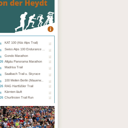
KAT 100 (Kitz Alps Trail)
26
Swiss Alps 100 Endurance ...
26
Gondo Marathon
26
.26
Allgäu Panorama Marathon
Madrisa Trail
26
Saalbach Trail u. Skyrace
26
100 Meilen Berlin (Mauerw...
26
.26
RAG Hartfüßler Trail
Kärnten läuft
26
.26
Churfirsten Trail Run