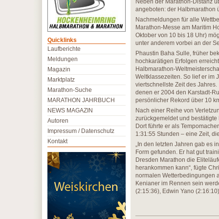
Neben der Marathon-Distanz üb
angeboten: der Halbmarathon ü
Nachmeldungen für alle Wettb
Marathon-Messe am Maritim Hot
Oktober von 10 bis 18 Uhr) mögl
Quicklinks
unter anderem vorbei an der Se
Laufberichte
Phaustin Baha Sulle, früher bek
Meldungen
hochkarätigen Erfolgen erreich
Halbmarathon-Weltmeisterschaf
Magazin
Weltklassezeiten. So lief er i
Marktplatz
viertschnellste Zeit des Jahres
Marathon-Suche
denen er 2004 den Karstadt-Ru
MARATHON JAHRBUCH
persönlicher Rekord über 10 km
NEWS MAGAZIN
Nach einer Reihe von Verletzun
zurückgemeldet und bestätigt
Autoren
Dort führte er als Tempomacher
Impressum / Datenschutz
1:31:55 Stunden – eine Zeit, di
Kontakt
„In den letzten Jahren gab es in
Form gefunden. Er hat gut traini
Dresden Marathon die Eliteläufe
herankommen kann“, fügte Chri
normalen Wetterbedingungen am
Kenianer im Rennen sein werden
(2:15:36), Edwin Yano (2:16:10