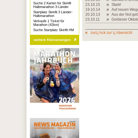
Suche 2 Karten für Skinfit
23.10.15
Stark!
Halbmarathon 3-Länder
19.10.14
Auf neuen Weg
Startplatz Skinfit 3 Länder-
20.10.13
Aus der Not ge
Halbmarathon
23.10.11
Goldener Oktobe
Verkaufe 1 Ticket für
Marathon (42km)
Suche Startplatz Skinfit HM
zurï¿½ck zur ï¿½bersicht