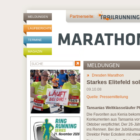
MELDUNGEN
LAUFBERICHTE
TERMINE
MAGAZIN
MELDUNGEN
Dresden Marathon
Starkes Elitefeld s
09.10.08
Quelle: Pressemitteilung
Tansanias Weltklasseläufer Ph
Die Favoriten aus Kenia beko
Konkurrenten aus Tansania vor
Oktober verpflichtet. Der 26-Jä
ins Rennen. Bei der Jubiläums
Direktor Peter Eckstein mit etw