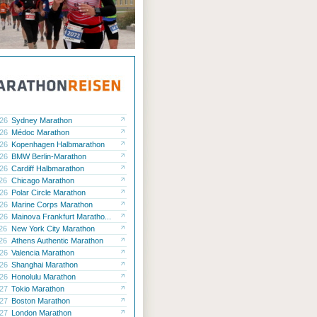
.26
Sydney Marathon
.26
Médoc Marathon
.26
Kopenhagen Halbmarathon
.26
BMW Berlin-Marathon
.26
Cardiff Halbmarathon
.26
Chicago Marathon
.26
Polar Circle Marathon
.26
Marine Corps Marathon
.26
Mainova Frankfurt Maratho...
.26
New York City Marathon
.26
Athens Authentic Marathon
.26
Valencia Marathon
.26
Shanghai Marathon
.26
Honolulu Marathon
.27
Tokio Marathon
.27
Boston Marathon
.27
London Marathon