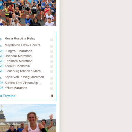
Resia Rosolina Relay
26
Mayrhofen Ultraks Zillert...
26
.26
Jungfrau-Marathon
.26
Usedom-Marathon
.26
Fehmarn-Marathon
.26
Torlauf Dachstein
.26
Flensburg liebt dich Mara...
Kopie von P-Weg Marathon
26
.26
Südtirol Drei Zinnen Alpi...
.26
Erfurt Marathon
re Termine