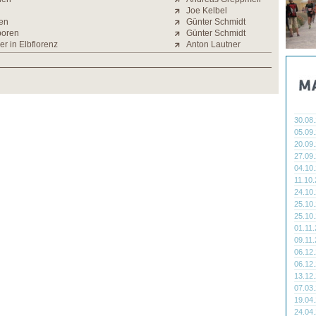
Joe Kelbel
en
Günter Schmidt
boren
Günter Schmidt
r in Elbflorenz
Anton Lautner
30.08
05.09
20.09
27.09
04.10
11.10
24.10
25.10
25.10
01.11
09.11
06.12
06.12
13.12
07.03
19.04
24.04