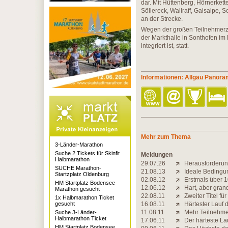
dar. Mit Hüttenberg, Hörnerket
Söllereck, Wallraff, Gaisalpe,
an der Strecke.
Wegen der großen Teilnehmerza
der Markthalle in Sonthofen im
integriert ist, statt.
Informationen: Allgäu Panor
Mehr zum Thema
3-Länder-Marathon
Suche 2 Tickets für Skinfit
Meldungen
Halbmarathon
29.07.26
Herausforderung
SUCHE Marathon-
21.08.13
Ideale Beding
Startzplatz Oldenburg
02.08.12
Erstmals über 
HM Startplatz Bodensee
12.06.12
Hart, aber gran
Marathon gesucht
22.08.11
Zweiter Titel f
1x Halbmarathon Ticket
gesucht
16.08.11
Härtester Lauf 
11.08.11
Mehr Teilnehmer
Suche 3-Länder-
Halbmarathon Ticket
17.06.11
Der härteste La
HM Startplatz Bodensee