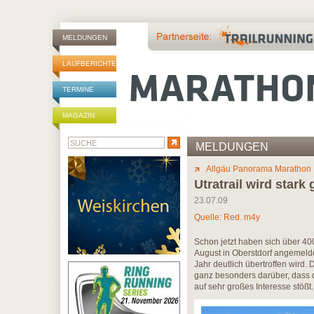
MELDUNGEN
LAUFBERICHTE
TERMINE
MAGAZIN
MELDUNGEN
Allgäu Panorama Marathon
Utratrail wird stark
23.07.09
Quelle: Red. m4y
Schon jetzt haben sich über 40
August in Oberstdorf angemeldet
Jahr deutlich übertroffen wird.
ganz besonders darüber, dass d
auf sehr großes Interesse stößt.