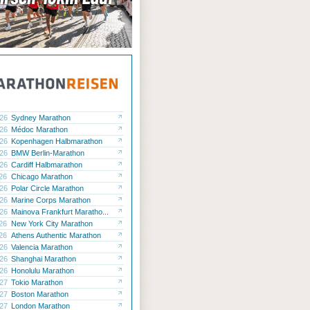
.26
Sydney Marathon
.26
Médoc Marathon
.26
Kopenhagen Halbmarathon
.26
BMW Berlin-Marathon
.26
Cardiff Halbmarathon
.26
Chicago Marathon
.26
Polar Circle Marathon
.26
Marine Corps Marathon
.26
Mainova Frankfurt Maratho...
.26
New York City Marathon
.26
Athens Authentic Marathon
.26
Valencia Marathon
.26
Shanghai Marathon
.26
Honolulu Marathon
.27
Tokio Marathon
.27
Boston Marathon
.27
London Marathon