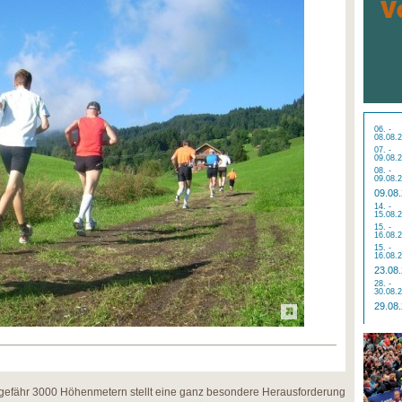
06. -
08.08.
07. -
09.08.
08. -
09.08.
09.08
14. -
15.08.
15. -
16.08.
15. -
16.08.
23.08
28. -
30.08.
29.08
ngefähr 3000 Höhenmetern stellt eine ganz besondere Herausforderung