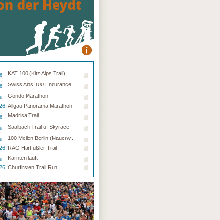
KAT 100 (Kitz Alps Trail)
26
Swiss Alps 100 Endurance ...
26
Gondo Marathon
26
.26
Allgäu Panorama Marathon
Madrisa Trail
26
Saalbach Trail u. Skyrace
26
100 Meilen Berlin (Mauerw...
26
.26
RAG Hartfüßler Trail
Kärnten läuft
26
.26
Churfirsten Trail Run