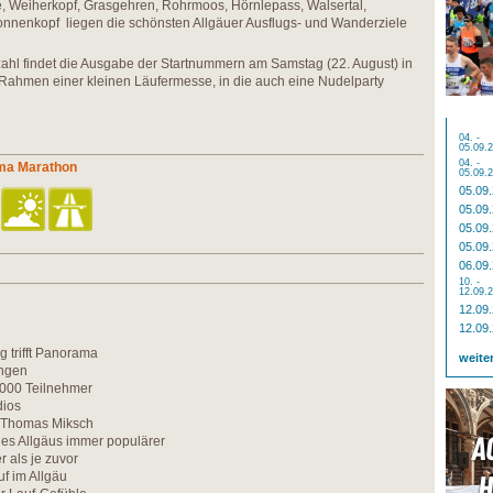
te, Weiherkopf, Grasgehren, Rohrmoos, Hörnlepass, Walsertal,
 Sonnenkopf liegen die schönsten Allgäuer Ausflugs- und Wanderziele
hl findet die Ausgabe der Startnummern am Samstag (22. August) in
 Rahmen einer kleinen Läufermesse, in die auch eine Nudelparty
04. -
05.09.
04. -
ama Marathon
05.09.
05.09
05.09
05.09
05.09
06.09
10. -
12.09.
12.09
12.09
 trifft Panorama
weite
ungen
1000 Teilnehmer
dios
ür Thomas Miksch
des Allgäus immer populärer
 als je zuvor
uf im Allgäu