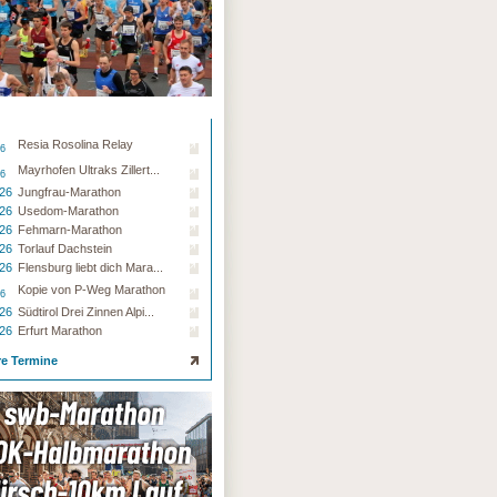
Resia Rosolina Relay
26
Mayrhofen Ultraks Zillert...
26
.26
Jungfrau-Marathon
.26
Usedom-Marathon
.26
Fehmarn-Marathon
.26
Torlauf Dachstein
.26
Flensburg liebt dich Mara...
Kopie von P-Weg Marathon
26
.26
Südtirol Drei Zinnen Alpi...
.26
Erfurt Marathon
re Termine