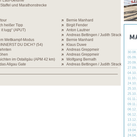
r Lauf-Gefühle
l-Staffel und Marathonstrecke
tour
Bernie Manhard
ch heißer Tipp
Birgit Fender
 it lugg“ (APUT)
Anton Lautner
Andreas Bettingen / Judith Strack
 im Wettkampf-Modus
Bernie Manhard
INNERST DU DICH? (54)
Klaus Duwe
Zehnten
Andreas Greppmeir
30.08
Höhen
Andreas Greppmeir
05.09
ichten im Ostallgäu (APM 42 km)
Wolfgang Bernath
20.09
das Allgau Gate
Andreas Bettingen / Judith Strack
27.09
04.10
11.10
24.10
25.10
25.10
01.11
09.11
06.12
06.12
13.12
07.03
19.04
24.04