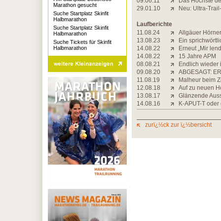
09.06.11
Das Höchste de
Marathon gesucht
29.01.10
Neu: Ultra-Trai
Suche Startplatz Skinfit
Halbmarathon
Laufberichte
Suche Startplatz Skinfit
11.08.24
Allgäuer Hörner
Halbmarathon
13.08.23
Ein sprichwörtli
Suche Tickets für Skinfit
Halbmarathon
14.08.22
Erneut „Mir lend
14.08.22
15 Jahre APM
08.08.21
Endlich wieder
09.08.20
ABGESAGT: ER
11.08.19
Malheur beim 
12.08.18
Auf zu neuen 
13.08.17
Glänzende Auss
14.08.16
K-APUT-T oder 
zurï¿½ck zur ï¿½bersicht