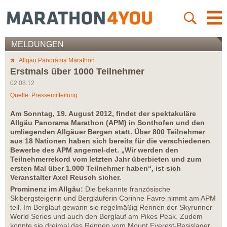
MELDUNGEN
Allgäu Panorama Marathon
Erstmals über 1000 Teilnehmer
02.08.12
Quelle: Pressemitteilung
Am Sonntag, 19. August 2012, findet der spektakuläre
Allgäu Panorama Marathon (APM) in Sonthofen und den
umliegenden Allgäuer Bergen statt. Über 800 Teilnehmer
aus 18 Nationen haben sich bereits für die verschiedenen
Bewerbe des APM angemel-det. „Wir werden den
Teilnehmerrekord vom letzten Jahr überbieten und zum
ersten Mal über 1.000 Teilnehmer haben“, ist sich
Veranstalter Axel Reusch sicher.
Prominenz im Allgäu:
Die bekannte französische
Skibergsteigerin und Bergläuferin Corinne Favre nimmt am APM
teil. Im Berglauf gewann sie regelmäßig Rennen der Skyrunner
World Series und auch den Berglauf am Pikes Peak. Zudem
konnte sie dreimal das Rennen vom Mount Everest-Basislager