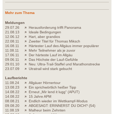
Mehr zum Thema
Meldungen
29.07.26
Herausforderung trifft Panorama
21.08.13
Ideale Bedingungen
12.06.12
Hart, aber grandios
22.08.11
Zweiter Titel für Thomas Miksch
16.08.11
Härtester Lauf des Allgäus immer populärer
11.08.11
Mehr Teilnehmer als je zuvor
17.06.11
Der härteste Lauf im Allgäu
09.06.11
Das Höchste der Lauf-Gefühle
29.01.10
Neu: Ultra-Trail-Staffel und Marathonstrecke
23.07.09
Utratrail wird stark gebucht
Laufberichte
11.08.24
Allgäuer Hörnertour
13.08.23
Ein sprichwörtlich heißer Tipp
14.08.22
Erneut „Mir lend it lugg“ (APUT)
14.08.22
15 Jahre APM
08.08.21
Endlich wieder im Wettkampf-Modus
09.08.20
ABGESAGT: ERINNERST DU DICH? (54)
11.08.19
Malheur beim Zehnten