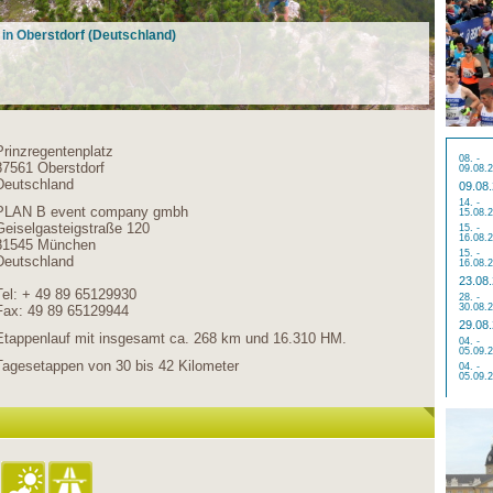
n in Oberstdorf (Deutschland)
Prinzregentenplatz
08. -
87561 Oberstdorf
09.08.
Deutschland
09.08
14. -
PLAN B event company gmbh
15.08.
Geiselgasteigstraße 120
15. -
16.08.
81545 München
15. -
Deutschland
16.08.
23.08
Tel: + 49 89 65129930
28. -
30.08.
Fax: 49 89 65129944
29.08
Etappenlauf mit insgesamt ca. 268 km und 16.310 HM.
04. -
05.09.
Tagesetappen von 30 bis 42 Kilometer
04. -
05.09.