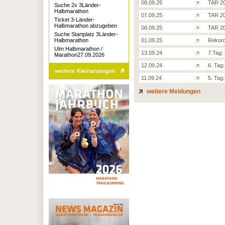
08.09.25
TAR 20
Suche 2x 3Länder-
Halbmarathon
07.09.25
TAR 20
Ticket 3-Länder-
Halbmarathon abzugeben
06.09.25
TAR 20
Suche Startplatz 3Länder-
Halbmarathon
01.09.25
Rekord
Ulm Halbmarathon /
13.09.24
7.Tag:
Marathon27.09.2026
12.09.24
6. Tag:
11.09.24
5. Tag
weitere Meldungen