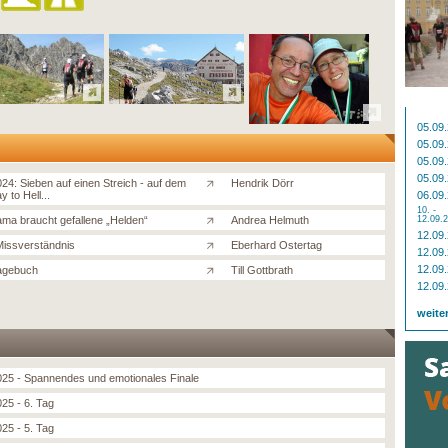
05.09
05.09
05.09
05.09
24: Sieben auf einen Streich - auf dem
Hendrik Dörr
 to Hell...
06.09
10. -
ama braucht gefallene „Helden“
Andrea Helmuth
12.09.
12.09
 Missverständnis
Eberhard Ostertag
12.09
12.09
Tagebuch
Till Gottbrath
12.09
weite
25 - Spannendes und emotionales Finale
25 - 6. Tag
25 - 5. Tag