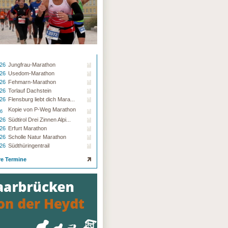
.26
Jungfrau-Marathon
.26
Usedom-Marathon
.26
Fehmarn-Marathon
.26
Torlauf Dachstein
.26
Flensburg liebt dich Mara...
Kopie von P-Weg Marathon
26
.26
Südtirol Drei Zinnen Alpi...
.26
Erfurt Marathon
.26
Scholle Natur Marathon
.26
Südthüringentrail
re Termine