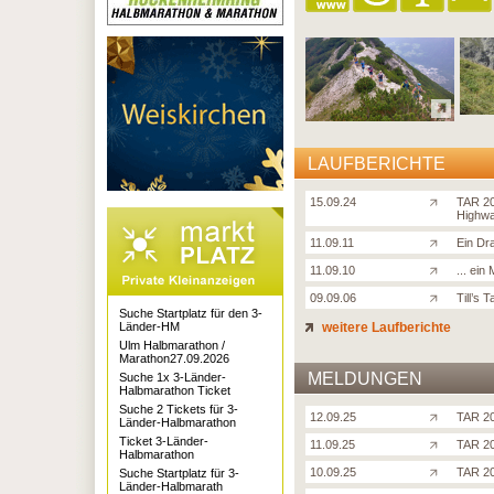
LAUFBERICHTE
15.09.24
TAR 20
Highway
11.09.11
Ein Dr
11.09.10
... ein
09.09.06
Till’s 
Suche Startplatz für den 3-
Länder-HM
weitere Laufberichte
Ulm Halbmarathon /
Marathon27.09.2026
MELDUNGEN
Suche 1x 3-Länder-
Halbmarathon Ticket
Suche 2 Tickets für 3-
12.09.25
TAR 20
Länder-Halbmarathon
Ticket 3-Länder-
11.09.25
TAR 20
Halbmarathon
10.09.25
TAR 20
Suche Startplatz für 3-
Länder-Halbmarath