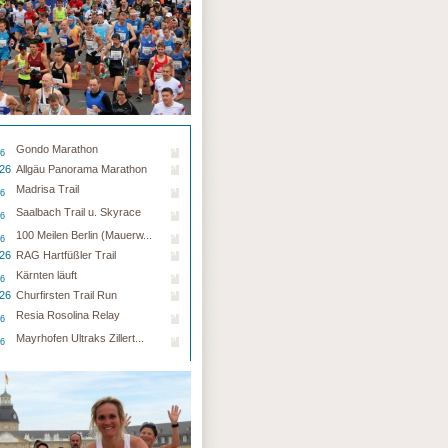
Gondo Marathon
26
.26
Allgäu Panorama Marathon
Madrisa Trail
26
Saalbach Trail u. Skyrace
26
100 Meilen Berlin (Mauerw...
26
.26
RAG Hartfüßler Trail
Kärnten läuft
26
.26
Churfirsten Trail Run
Resia Rosolina Relay
26
Mayrhofen Ultraks Zillert...
26