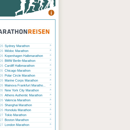
.26
Sydney Marathon
.26
Médoc Marathon
.26
Kopenhagen Halbmarathon
.26
BMW Berlin-Marathon
.26
Cardiff Halbmarathon
.26
Chicago Marathon
.26
Polar Circle Marathon
.26
Marine Corps Marathon
.26
Mainova Frankfurt Maratho...
.26
New York City Marathon
.26
Athens Authentic Marathon
.26
Valencia Marathon
.26
Shanghai Marathon
.26
Honolulu Marathon
.27
Tokio Marathon
.27
Boston Marathon
.27
London Marathon