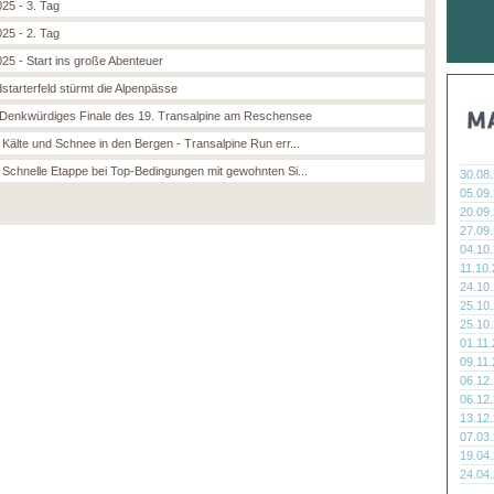
25 - 3. Tag
25 - 2. Tag
25 - Start ins große Abenteuer
starterfeld stürmt die Alpenpässe
 Denkwürdiges Finale des 19. Transalpine am Reschensee
 Kälte und Schnee in den Bergen - Transalpine Run err...
: Schnelle Etappe bei Top-Bedingungen mit gewohnten Si...
30.08
05.09
20.09
27.09
04.10
11.10
24.10
25.10
25.10
01.11
09.11
06.12
06.12
13.12
07.03
19.04
24.04