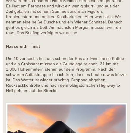
Wir werden zu unserem Hotel Schloss Fernsteinsee gebracht.
Es liegt am Fernpass und wirkt ein wenig skurril und aus der
Zeit gefallen mit seinem Sammelsurium an Figuren,
Kronleuchtern und antiken Kostbarkeiten. Aber was soll’s. Wir
nehmen eine heiße Dusche und ein Wiener Schnitzel. Danach
geht es gleich ins Bett. Am nächsten Morgen müssen wir früh
raus. Das Briefing verfolgen wir online.
Nassereith - Imst
Um 10 vor sechs holt uns schon der Bus ab. Eine Tasse Kaffee
und ein Croissant müssen als Grundlage reichen. 31 km mit
1.800 Höhenmetern stehen auf dem Programm. Nach der
schweren Auftaktetappe bin ich froh, dass es heute etwas kürzer
ist. Das Wetter ist wieder prächtig. Dropbag abgeben,
Rucksackkontrolle und nach dem obligatorischen Highway to
Hell geht es auf die Strecke.