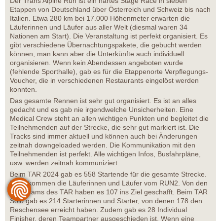
Der Trans Alpine Run ist ein hartes Stage Race in sieben
Etappen von Deutschland über Österreich und Schweiz bis nach
Italien. Etwa 280 km bei 17.000 Höhenmeter erwarten die
Läuferinnen und Läufer aus aller Welt (diesmal waren 34
Nationen am Start). Die Veranstaltung ist perfekt organisiert. Es
gibt verschiedene Übernachtungspakete, die gebucht werden
können, man kann aber die Unterkünfte auch individuell
organisieren. Wenn kein Abendessen angeboten wurde
(fehlende Sporthalle), gab es für die Etappenorte Verpflegungs-
Voucher, die in verschiedenen Restaurants eingelöst werden
konnten.
Das gesamte Rennen ist sehr gut organisiert. Es ist an alles
gedacht und es gab nie irgendwelche Unsicherheiten. Eine
Medical Crew steht an allen wichtigen Punkten und begleitet die
Teilnehmenden auf der Strecke, die sehr gut markiert ist. Die
Tracks sind immer aktuell und können auch bei Änderungen
zeitnah downgeloaded werden. Die Kommunikation mit den
Teilnehmenden ist perfekt. Alle wichtigen Infos, Busfahrpläne,
usw. werden zeitnah kommuniziert.
Beim TAR 2024 gab es 558 Startende für die gesamte Strecke.
Dazu kommen die Läuferinnen und Läufer vom RUN2. Von den
172 Teams des TAR haben es 107 ins Ziel geschafft. Beim TAR
Solo gab es 214 Starterinnen und Starter, von denen 178 den
Reschensee erreicht haben. Zudem gab es 28 Individual
Finisher, deren Teampartner ausgeschieden ist. Wenn eine