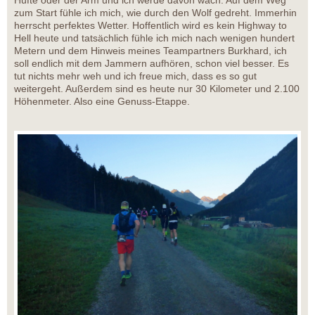
Hüfte oder der Arm und ich werde davon wach. Auf dem Weg
zum Start fühle ich mich, wie durch den Wolf gedreht. Immerhin
herrscht perfektes Wetter. Hoffentlich wird es kein Highway to
Hell heute und tatsächlich fühle ich mich nach wenigen hundert
Metern und dem Hinweis meines Teampartners Burkhard, ich
soll endlich mit dem Jammern aufhören, schon viel besser. Es
tut nichts mehr weh und ich freue mich, dass es so gut
weitergeht. Außerdem sind es heute nur 30 Kilometer und 2.100
Höhenmeter. Also eine Genuss-Etappe.