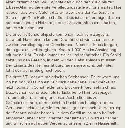
einen ordentlichen Stau. Wir steigen durch den Wald bis zur
Eibsee-Alm, wo die erste Verpflegungsstelle auf uns wartet. Hier
ist auch das erste Cutoff, das wir aber trotz der Wartezeit im
Stau mit großem Puffer schaffen. Das ist sehr beruhigend, denn
auf eine ständige Hetzerei, um die Zeitvorgaben einzuhalten,
haben wir keine Lust.
Die anschließende Skipiste kenne ich noch vom Zugspitz-
Ultratrail. Nach einem kurzen Downhill sind wir schon an der
zweiten Verpflegung am Gamskarsee. Noch ein Stück bergab,
dann geht es steil berghoch. Knapp 1.000 Hm im Anstieg sagt
mir meine Uhr. Es wird immer steiler und technischer. Ein Schild
zeigt uns den Bereich, in dem wir den Helm anlegen müssen.
Der Einsatz des Helmes ist durchaus angebracht. Sehr steil
führt der alpine Steig nach oben.
Die dritte VP liegt am malerischen Seebensee. Es ist warm und
ich bin froh, dass ich ein Kühltuch dabeihabe. Die Strecke ist
jetzt hochalpin. Schuttfelder und Blockwerk wechseln sich ab.
Dazwischen kleine Seen als türkisfarbene Himmelsspiegel.
Traumhafte Trails mit grandiosen Ausblicken bis zur
Grünsteinscharte, dem höchsten Punkt des heutigen Tages.
Genauso spektakulär, wie berghoch, geht es nach Überquerung
der Scharte wieder bergab. In dem Geröll muss man höllisch
aufpassen, aber nach Erreichen der letzten VP wird es flacher
und wir rollen auf guten Wegen zu unserem Ziel in Nassereith.