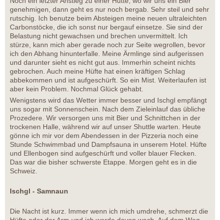
Noch ein letzter Anstieg zu einer Hütte, wo wir uns ein Bier
genehmigen, dann geht es nur noch bergab. Sehr steil und sehr
rutschig. Ich benutze beim Absteigen meine neuen ultraleichten
Carbonstöcke, die ich sonst nur bergauf einsetze. Sie sind der
Belastung nicht gewachsen und brechen unvermittelt. Ich
stürze, kann mich aber gerade noch zur Seite wegrollen, bevor
ich den Abhang hinunterfalle. Meine Ärmlinge sind aufgerissen
und darunter sieht es nicht gut aus. Immerhin scheint nichts
gebrochen. Auch meine Hüfte hat einen kräftigen Schlag
abbekommen und ist aufgeschürft. So ein Mist. Weiterlaufen ist
aber kein Problem. Nochmal Glück gehabt.
Wenigstens wird das Wetter immer besser und Ischgl empfängt
uns sogar mit Sonnenschein. Nach dem Zieleinlauf das übliche
Prozedere. Wir versorgen uns mit Bier und Schnittchen in der
trockenen Halle, während wir auf unser Shuttle warten. Heute
gönne ich mir vor dem Abendessen in der Pizzeria noch eine
Stunde Schwimmbad und Dampfsauna in unserem Hotel. Hüfte
und Ellenbogen sind aufgeschürft und voller blauer Flecken.
Das war die bisher schwerste Etappe. Morgen geht es in die
Schweiz.
Ischgl - Samnaun
Die Nacht ist kurz. Immer wenn ich mich umdrehe, schmerzt die