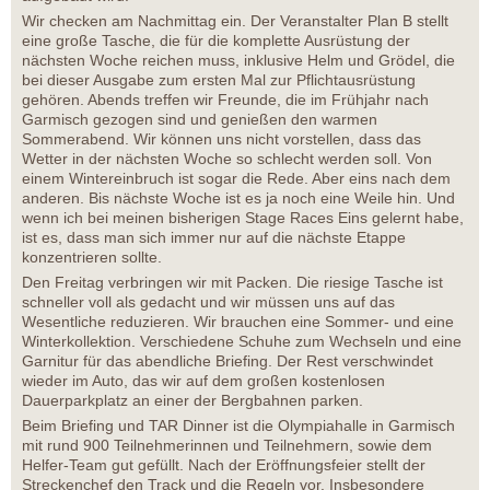
Wir checken am Nachmittag ein. Der Veranstalter Plan B stellt
eine große Tasche, die für die komplette Ausrüstung der
nächsten Woche reichen muss, inklusive Helm und Grödel, die
bei dieser Ausgabe zum ersten Mal zur Pflichtausrüstung
gehören. Abends treffen wir Freunde, die im Frühjahr nach
Garmisch gezogen sind und genießen den warmen
Sommerabend. Wir können uns nicht vorstellen, dass das
Wetter in der nächsten Woche so schlecht werden soll. Von
einem Wintereinbruch ist sogar die Rede. Aber eins nach dem
anderen. Bis nächste Woche ist es ja noch eine Weile hin. Und
wenn ich bei meinen bisherigen Stage Races Eins gelernt habe,
ist es, dass man sich immer nur auf die nächste Etappe
konzentrieren sollte.
Den Freitag verbringen wir mit Packen. Die riesige Tasche ist
schneller voll als gedacht und wir müssen uns auf das
Wesentliche reduzieren. Wir brauchen eine Sommer- und eine
Winterkollektion. Verschiedene Schuhe zum Wechseln und eine
Garnitur für das abendliche Briefing. Der Rest verschwindet
wieder im Auto, das wir auf dem großen kostenlosen
Dauerparkplatz an einer der Bergbahnen parken.
Beim Briefing und TAR Dinner ist die Olympiahalle in Garmisch
mit rund 900 Teilnehmerinnen und Teilnehmern, sowie dem
Helfer-Team gut gefüllt. Nach der Eröffnungsfeier stellt der
Streckenchef den Track und die Regeln vor. Insbesondere