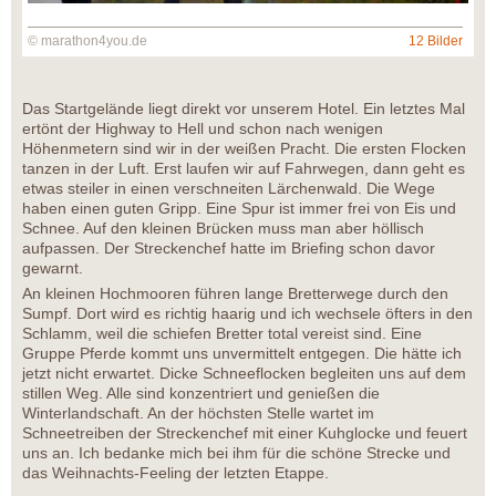
© marathon4you.de
12 Bilder
Das Startgelände liegt direkt vor unserem Hotel. Ein letztes Mal
ertönt der Highway to Hell und schon nach wenigen
Höhenmetern sind wir in der weißen Pracht. Die ersten Flocken
tanzen in der Luft. Erst laufen wir auf Fahrwegen, dann geht es
etwas steiler in einen verschneiten Lärchenwald. Die Wege
haben einen guten Gripp. Eine Spur ist immer frei von Eis und
Schnee. Auf den kleinen Brücken muss man aber höllisch
aufpassen. Der Streckenchef hatte im Briefing schon davor
gewarnt.
An kleinen Hochmooren führen lange Bretterwege durch den
Sumpf. Dort wird es richtig haarig und ich wechsele öfters in den
Schlamm, weil die schiefen Bretter total vereist sind. Eine
Gruppe Pferde kommt uns unvermittelt entgegen. Die hätte ich
jetzt nicht erwartet. Dicke Schneeflocken begleiten uns auf dem
stillen Weg. Alle sind konzentriert und genießen die
Winterlandschaft. An der höchsten Stelle wartet im
Schneetreiben der Streckenchef mit einer Kuhglocke und feuert
uns an. Ich bedanke mich bei ihm für die schöne Strecke und
das Weihnachts-Feeling der letzten Etappe.