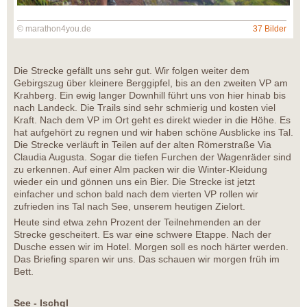
© marathon4you.de
37 Bilder
Die Strecke gefällt uns sehr gut. Wir folgen weiter dem
Gebirgszug über kleinere Berggipfel, bis an den zweiten VP am
Krahberg. Ein ewig langer Downhill führt uns von hier hinab bis
nach Landeck. Die Trails sind sehr schmierig und kosten viel
Kraft. Nach dem VP im Ort geht es direkt wieder in die Höhe. Es
hat aufgehört zu regnen und wir haben schöne Ausblicke ins Tal.
Die Strecke verläuft in Teilen auf der alten Römerstraße Via
Claudia Augusta. Sogar die tiefen Furchen der Wagenräder sind
zu erkennen. Auf einer Alm packen wir die Winter-Kleidung
wieder ein und gönnen uns ein Bier. Die Strecke ist jetzt
einfacher und schon bald nach dem vierten VP rollen wir
zufrieden ins Tal nach See, unserem heutigen Zielort.
Heute sind etwa zehn Prozent der Teilnehmenden an der
Strecke gescheitert. Es war eine schwere Etappe. Nach der
Dusche essen wir im Hotel. Morgen soll es noch härter werden.
Das Briefing sparen wir uns. Das schauen wir morgen früh im
Bett.
See - Ischgl