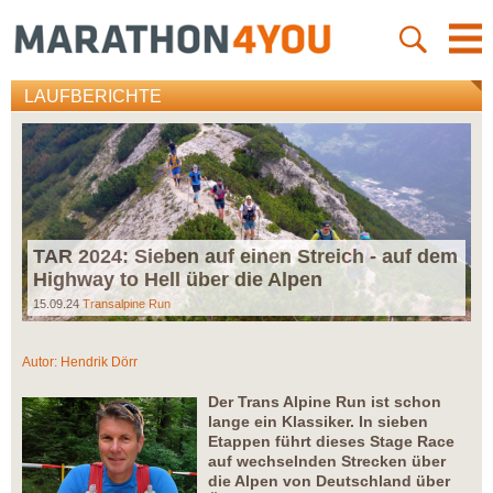
LAUFBERICHTE
TAR 2024: Sieben auf einen Streich - auf dem
Highway to Hell über die Alpen
15.09.24
Transalpine Run
Autor:
Hendrik Dörr
Der Trans Alpine Run ist schon
lange ein Klassiker. In sieben
Etappen führt dieses Stage Race
auf wechselnden Strecken über
die Alpen von Deutschland über